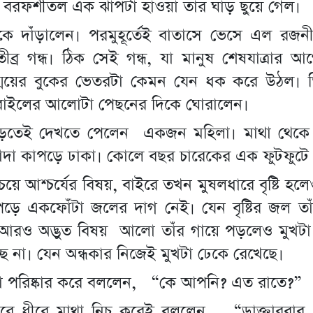
 বরফশীতল এক ঝাপটা হাওয়া তাঁর ঘাড় ছুঁয়ে গেল।
কে দাঁড়ালেন। পরমুহূর্তেই বাতাসে ভেসে এল রজনী
 তীব্র গন্ধ। ঠিক সেই গন্ধ, যা মানুষ শেষযাত্রার 
্ময়ের বুকের ভেতরটা কেমন যেন ধক করে উঠল। ত
বাইলের আলোটা পেছনের দিকে ঘোরালেন।
েই দেখতে পেলেন একজন মহিলা। মাথা থেকে পা
াদা কাপড়ে ঢাকা। কোলে বছর চারেকের এক ফুটফুটে 
বচেয়ে আশ্চর্যের বিষয়, বাইরে তখন মুষলধারে বৃষ্টি হল
ড়ে একফোঁটা জলের দাগ নেই। যেন বৃষ্টির জল তাঁক
 আরও অদ্ভুত বিষয় আলো তাঁর গায়ে পড়লেও মুখট
্ছে না। যেন অন্ধকার নিজেই মুখটা ঢেকে রেখেছে।
লা পরিষ্কার করে বললেন, “কে আপনি? এত রাতে?”
ীরে ধীরে মাথা নিচু করেই বললেন, “ডাক্তারবা