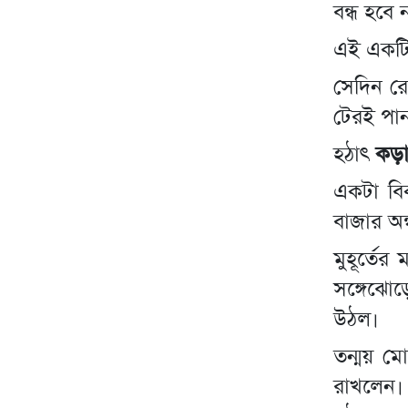
বন্ধ হবে 
এই একটি 
সেদিন র
টেরই পা
হঠাৎ
কড়া
একটা বিক
বাজার অন
মুহূর্তের
সঙ্গেঝোড়
উঠল।
তন্ময় মো
রাখলেন। 