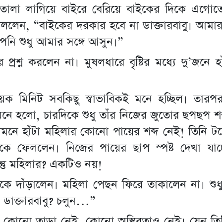
ের তালা লাগিয়ে বাইরে বেরিয়ে বাইকের দিকে এগোত
ে বললেন, “বাইকের দরকার হবে না ডাক্তারবাবু। আমার
নি শুধু আমার সঙ্গে আসুন।”
 প্রশ্ন করলেন না। মুষলধারে বৃষ্টির মধ্যে দু’জনে হা
য়েক মিনিট সবকিছু স্বাভাবিকই মনে হচ্ছিল। তার
মনে হলো, চারদিকে শুধু তাঁর নিজের জুতোর ছপছপ শ
সামনে হাঁটা মহিলার কোনো পায়ের শব্দ নেই! তিনি ট
কে ফেললেন। নিজের পায়ের ছাপ স্পষ্ট দেখা যাচ্ছ
্তু মহিলার? একটিও নয়!
কে দাঁড়ালেন। মহিলা পেছন ফিরে তাকালেন না। শুধ
ডাক্তারবাবু? চলুন…”
ঠে কোনো তাড়া নেই, কোনো অস্থিরতাও নেই। যেন তিন