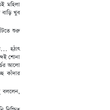
েই মহিলা
 বাড়ি খুব
ঁটতে শুরু
পর… হঠাৎ
ব্দই শোনা
র্চের আলো
ে কাঁদার
ু বললেন,
ি নিশ্চিত