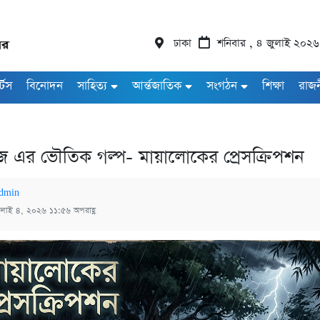
ঢাকা
শনিবার , ৪ জুলাই ২০২৬
র্টস
বিনোদন
সাহিত্য
আর্ন্তজাতিক
সংগঠন
শিক্ষা
রাজ
াজ এর ভৌতিক গল্প- মায়ালোকের প্রেসক্রিপশন
dmin
ুলাই ৪, ২০২৬ ১১:৫৬ অপরাহ্ণ