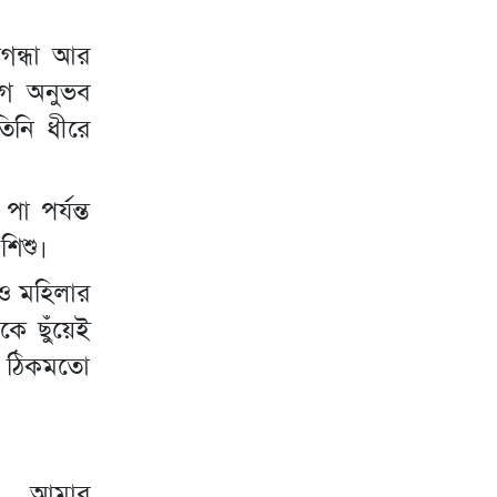
গন্ধা আর
আগে অনুভব
িনি ধীরে
 পর্যন্ত
শিশু।
েও মহিলার
ে ছুঁয়েই
া ঠিকমতো
বু… আমার