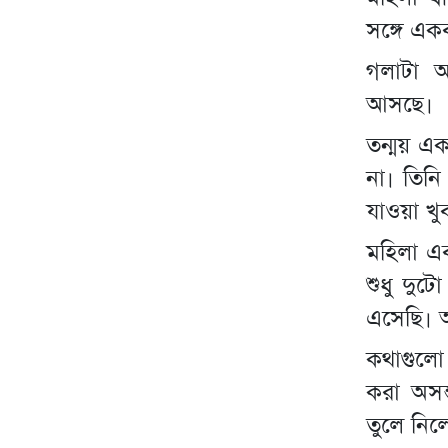
সঙ্গে এক
গলাটা অ
আসছে।
তন্ময় এক
না। তিন
যাওয়া খু
মহিলা এব
শুধু দু
এসেছি। 
কথাগুলো
করা অসম
তুলে নিল