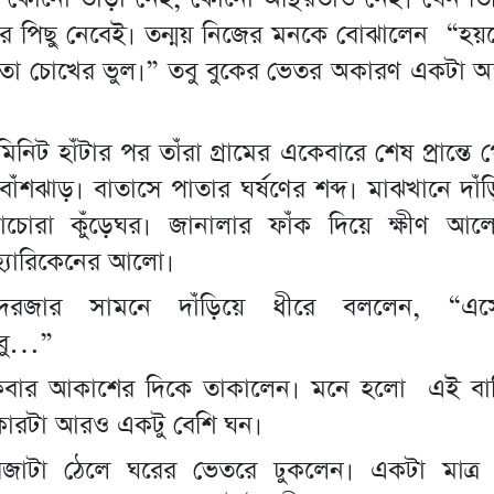
াঁর পিছু নেবেই। তন্ময় নিজের মনকে বোঝালেন “
ো চোখের ভুল।” তবু বুকের ভেতর অকারণ একটা অস্ব
মিনিট হাঁটার পর তাঁরা গ্রামের একেবারে শেষ প্রান্তে
বাঁশঝাড়। বাতাসে পাতার ঘর্ষণের শব্দ। মাঝখানে দা
চোরা কুঁড়েঘর। জানালার ফাঁক দিয়ে ক্ষীণ আল
্যারিকেনের আলো।
দরজার সামনে দাঁড়িয়ে ধীরে বললেন, “এস
াবু…”
কবার আকাশের দিকে তাকালেন। মনে হলো এই ব
ধকারটা আরও একটু বেশি ঘন।
রজাটা ঠেলে ঘরের ভেতরে ঢুকলেন। একটা মাত্র হ