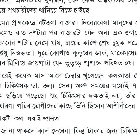
গুলো এমনভাবে দুলছিল, যেন কেউ অন্ধকারের আ
য়ে পথচারীদের থামিয়ে দিতে চাইছে।
ামের প্রাণকেন্দ্র বটতলা বাজার। দিনেরবেলা মানুষে
কলেও রাত দশটার পর বাজারটা যেন অন্য এক জগত
ানের শাটার নেমে যায়, চায়ের কাপে শেষ চুমুক পড়
শুধু নিস্তব্ধতা। দূরে কোথাও কুকুরের ডাক, মাঝেমধ্য
য়া সব মিলিয়ে জায়গাটা যেন ভুতুড়ে শ্মশানে পরিণত হয়।
ারেই কয়েক মাস আগে চেম্বার খুলেছেন কলকাতা 
ণ চিকিৎসক ডা. তন্ময় সেন। অল্প সময়ের মধ্যেই এ
াম ছড়িয়ে পড়েছে। শুধু চিকিৎসার দক্ষতাই নয়, তাঁর
ধারণ। গরিব রোগীদের কাছে তিনি ছিলেন আশীর্বাদে
 একটা কথা সবাই জানত
জ না থাকলে কাল দেবেন। কিন্তু টাকার জন্য চিকি