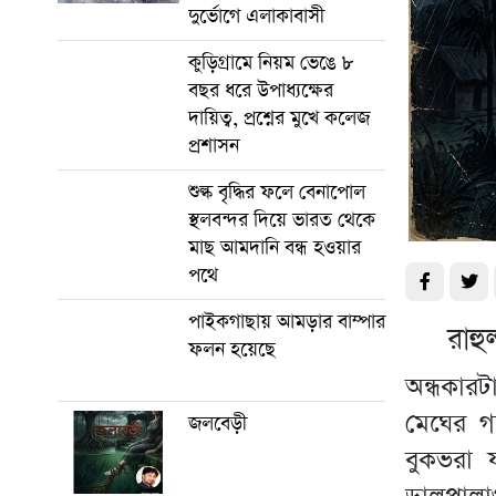
দুর্ভোগে এলাকাবাসী
কুড়িগ্রামে নিয়ম ভেঙে ৮
বছর ধরে উপাধ্যক্ষের
দায়িত্ব, প্রশ্নের মুখে কলেজ
প্রশাসন
শুল্ক বৃদ্ধির ফলে বেনাপোল
স্থলবন্দর দিয়ে ভারত থেকে
মাছ আমদানি বন্ধ হওয়ার
পথে
পাইকগাছায় আমড়ার বাম্পার
রাহ
ফলন হয়েছে
অন্ধকারট
মেঘের গর
জলবেড়ী
বুকভরা য