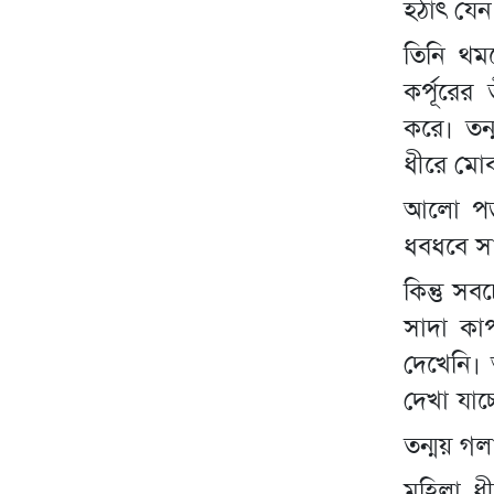
হঠাৎ যেন
তিনি থম
কর্পূরের
করে। তন
ধীরে মো
আলো পড়ত
ধবধবে স
কিন্তু স
সাদা কাপ
দেখেনি।
দেখা যাচ
তন্ময় গ
মহিলা ধ