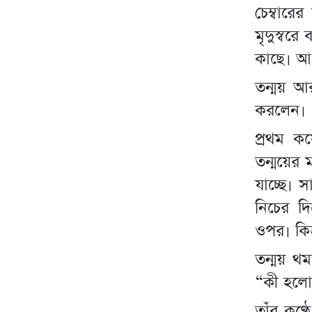
চেম্বার
মৃদুস্বর
কাছে। আপ
তন্ময় আর
করলেন।
প্রথম ক
তন্ময়ের 
যাচ্ছে। 
নিচের দি
ওপর। কিন
তন্ময় থম
“কী হলো 
তাঁর কণ্