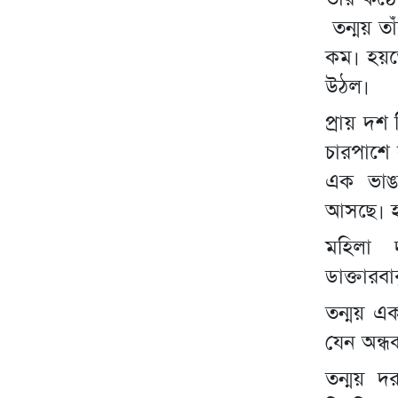
তন্ময় ত
কম। হয়ত
উঠল।
প্রায় দশ 
চারপাশে 
এক ভাঙা
আসছে। হ
মহিলা 
ডাক্তারব
তন্ময় এ
যেন অন্
তন্ময় দ