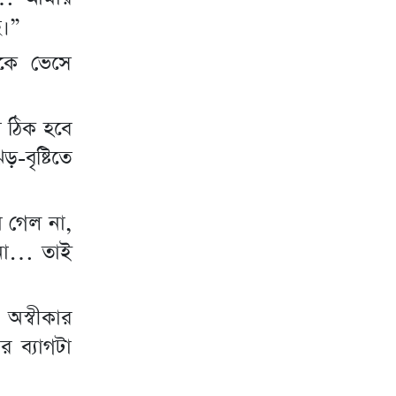
ে।”
েকে ভেসে
 ঠিক হবে
বৃষ্টিতে
া গেল না,
 না… তাই
অস্বীকার
 ব্যাগটা