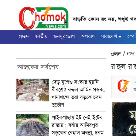
প্রচ্ছদ
জাতীয়
জনদূরভোগ
অপরাধ
সারাদেশ
স্পো
প্রচ্ছদ
/
গল্প
রাহুল র
আজকের সর্বশেষ
দেড় যুগেও সংস্কার হয়নি
a
বীরশ্রেষ্ঠ রুহুল আমিন সড়ক,
জ
খানাখন্দে ভরা সড়কে চরম
দুর্ভোগ
পাইকগাছায় ইট নেই ইটের
রাস্তায় ; বর্ষায় আমিরপুর
সড়কের বেহাল অবস্থা, চরম