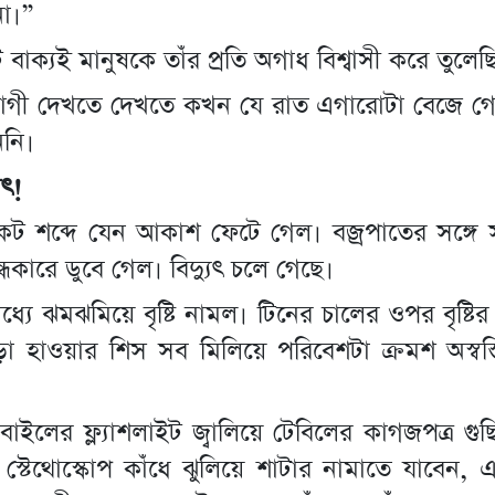
না।”
বাক্যই মানুষকে তাঁর প্রতি অগাধ বিশ্বাসী করে তুলেছ
োগী দেখতে দেখতে কখন যে রাত এগারোটা বেজে গেছ
ননি।
ৎ!
ট শব্দে যেন আকাশ ফেটে গেল। বজ্রপাতের সঙ্গে স
্ধকারে ডুবে গেল। বিদ্যুৎ চলে গেছে।
 মধ্যে ঝমঝমিয়ে বৃষ্টি নামল। টিনের চালের ওপর বৃষ্টির
ো হাওয়ার শিস সব মিলিয়ে পরিবেশটা ক্রমশ অস্বস্
বাইলের ফ্ল্যাশলাইট জ্বালিয়ে টেবিলের কাগজপত্র গুছি
স্টেথোস্কোপ কাঁধে ঝুলিয়ে শাটার নামাতে যাবেন,