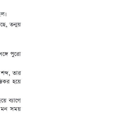
িল।
ে, তন্ময়
ঙ্গে পুরো
 শব্দ, তার
তিকর হয়ে
য়ে ব্যাগে
 এমন সময়