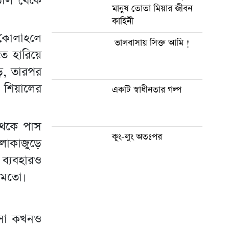
ড়াল থেকে
মানুষ তোতা মিয়ার জীবন
কাহিনী
র কোলাহলে
ভালবাসায় সিক্ত আমি !
ে হারিয়ে
ে, তারপর
ে শিয়ালের
একটি স্বাধীনতার গল্প
থেকে পাস
কুং-লুং অতঃপর
লাকাজুড়ে
 ব্যবহারও
র মতো।
ৎসা কখনও