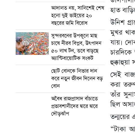
ডালপালা
আদালত নয়, সালিশেই শেষ
হাত বাড়ি
হলো দুই ভাইয়ের ২০
উনিশ গ্র
বছরের জমি বিরোধ
মুখর থা
সুন্দরবনের উপকূলে মাছ
যায়। দোক
চাষে নীরব বিপ্লব, উৎপাদন
৫০ লাখ টন, তবে বাড়ছে
চারদিকে 
অ্যান্টিবায়োটিক সংকট
হুক্কাহু
ছোট বোনকে লিভার দান
সেই বাজ
করে নতুন জীবন দিলেন বড়
করা তরু
বোন
তাঁর সুন
অবৈধ রাজপ্রাসাদ বাঁচাতে
ছিল অসা
প্রভাবশালীদের দ্বারে দ্বারে
দৌড়ঝাঁপ
তন্ময়ের
“টাকা আ