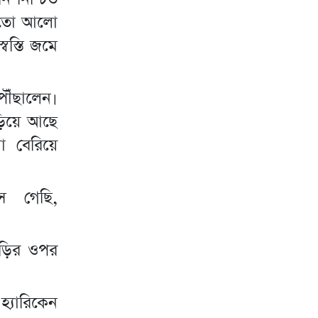
হয়তো আলো
স্তি জমে
 পৌঁছালেন।
ঁড়িয়ে আছে
ো বেরিয়ে
ে গেছি,
াড়ির ওপর
্যারিকেন