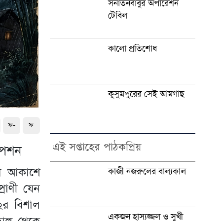
সনাতনবাবুর অপারেশন
টেবিল
কালো প্রতিশোধ
কুসুমপুরের সেই আমগাছ
ফ-
ফ
এই সপ্তাহের পাঠকপ্রিয়
িপশন
ের আকাশে
কাজী নজরুলের বাল্যকাল
্রাণী যেন
ের বিশাল
একজন হাস্যজ্জল ও সুখী