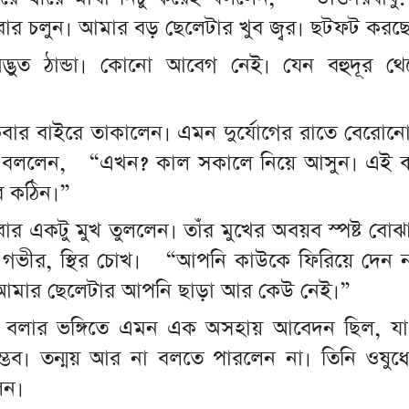
বার চলুন। আমার বড় ছেলেটার খুব জ্বর। ছটফট করছ
দ্ভুত ঠান্ডা। কোনো আবেগ নেই। যেন বহুদূর থ
বার বাইরে তাকালেন। এমন দুর্যোগের রাতে বেরোনো
ি বললেন, “এখন? কাল সকালে নিয়ে আসুন। এই ঝড়-
ব কঠিন।”
ার একটু মুখ তুললেন। তাঁর মুখের অবয়ব স্পষ্ট বোঝ
টো গভীর, স্থির চোখ। “আপনি কাউকে ফিরিয়ে দেন
আমার ছেলেটার আপনি ছাড়া আর কেউ নেই।”
 বলার ভঙ্গিতে এমন এক অসহায় আবেদন ছিল, যা 
্ভব। তন্ময় আর না বলতে পারলেন না। তিনি ওষুধের
েন।