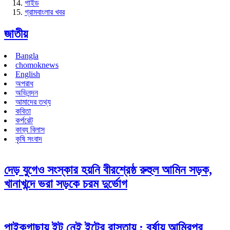
গাইড
গ্রামবাংলার খবর
জাতীয়
Bangla
chomoknews
English
অপরাধ
অভিনন্দন
আমাদের তথ্য
কবিতা
কর্পরেট
কাব্য বিলাস
কৃষি সংবাদ
দেড় যুগেও সংস্কার হয়নি বীরশ্রেষ্ঠ রুহুল আমিন সড়ক,
খানাখন্দে ভরা সড়কে চরম দুর্ভোগ
পাইকগাছায় ইট নেই ইটের রাস্তায় ; বর্ষায় আমিরপুর