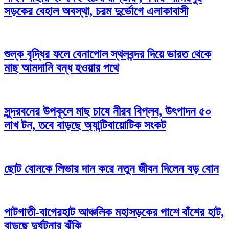
সড়কের বেহাল অবস্থা, চরম দুর্ভোগে এলাকাবাসী
শুল্ক বৃদ্ধির ফলে বেনাপোল স্থলবন্দর দিয়ে ভারত থেকে
মাছ আমদানি বন্ধ হওয়ার পথে
সুন্দরবনের উপকূলে মাছ চাষে নীরব বিপ্লব, উৎপাদন ৫০
লাখ টন, তবে বাড়ছে অ্যান্টিবায়োটিক সংকট
ছোট বোনকে লিভার দান করে নতুন জীবন দিলেন বড় বোন
পাটগাতী-বাগেরহাট আঞ্চলিক মহাসড়কের পাশে বাঁশের হাট,
বাড়ছে দুর্ঘটনার ঝুঁকি