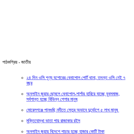
পাঠকপ্রিয় - জাতীয়
২৪ দিন ওসি শূণ্য যশোরের বেনাপোল পোর্ট থানা, তদন্ত ওসি নেই ৭
বছর
অনলাইন জুয়ার ছোবলে বেনাপোল-শার্শায় হারিয়ে যাচ্ছে যুবসমাজ,
সর্বশান্ত হচ্ছে বিভিন্ন পেশার মানুষ
মোরেলগঞ্জে পানগুছি নদীতে সেতুর অভাবে দুর্ভোগে ৫ লাখ মানুষ
মুক্তিযোদ্ধা ভাতা পায় রাজাকার রইস
অনলাইন জুয়ায় বিদেশে পাচার হচ্ছে হাজার কোটি টাকা