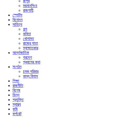
রংপুর
ময়মানসিংহ
রাজশাহী
স্পোর্টস
বিনোদন
সাহিত্য
গল্প
কবিতা
খোলামত
রাজের পাতা
স্বাক্ষাতকার
আর্ন্তজাতিক
পরদেশ
প্রবাসের কথা
সংগঠন
চমক পরিবার
কাব্য বিলাস
শিক্ষা
রাজনীতি
বিশেষ
ভিন্ন
প্রযুক্তি
স্বাস্থ্য
কৃষি
কর্পরেট