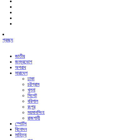
প্রচ্ছদ
জাতীয়
জনদূরভোগ
অপরাধ
সারাদেশ
ঢাকা
চট্টগ্রাম
খুলনা
সিলেট
বরিশাল
রংপুর
ময়মানসিংহ
রাজশাহী
স্পোর্টস
বিনোদন
সাহিত্য