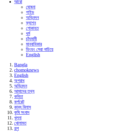
আরো
ঘোষনা
গাইড
অভিনন্দন
ফ্যাশন
শোকাহত
ধর্ম
চাঁদমামী
মানবাধিকার
ডিংডং সেরা নাচিয়ে
English
Bangla
chomoknews
English
অপরাধ
অভিনন্দন
আমাদের তথ্য
কবিতা
কর্পরেট
কাব্য বিলাস
কৃষি সংবাদ
খুলনা
খোলামত
গল্প