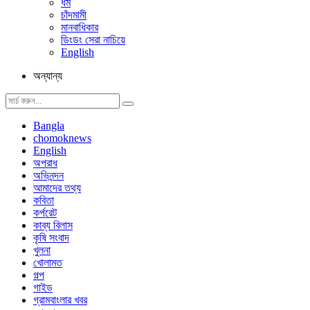
ধর্ম
চাঁদমামী
মানবাধিকার
ডিংডং সেরা নাচিয়ে
English
অন্যান্য
Bangla
chomoknews
English
অপরাধ
অভিনন্দন
আমাদের তথ্য
কবিতা
কর্পরেট
কাব্য বিলাস
কৃষি সংবাদ
খুলনা
খোলামত
গল্প
গাইড
গ্রামবাংলার খবর