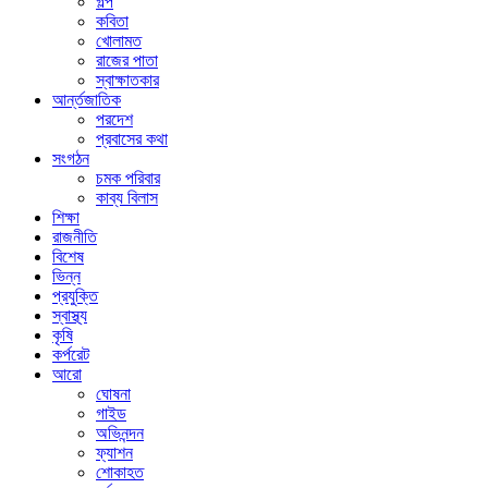
গল্প
কবিতা
খোলামত
রাজের পাতা
স্বাক্ষাতকার
আর্ন্তজাতিক
পরদেশ
প্রবাসের কথা
সংগঠন
চমক পরিবার
কাব্য বিলাস
শিক্ষা
রাজনীতি
বিশেষ
ভিন্ন
প্রযুক্তি
স্বাস্থ্য
কৃষি
কর্পরেট
আরো
ঘোষনা
গাইড
অভিনন্দন
ফ্যাশন
শোকাহত