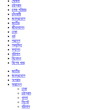
ঘোষনা
চট্টগ্রাম
চমক পরিবার
চাঁদমামী
জনদূরভোগ
জাতীয়
জীবনযাপন
ঢাকা
ধর্ম
পরদেশ
প্রযুক্তি
ফ্যাশন
বরিশাল
বিনোদন
বিশেষ খবর
জাতীয়
জনদূরভোগ
অপরাধ
সারাদেশ
ঢাকা
চট্টগ্রাম
খুলনা
সিলেট
বরিশাল