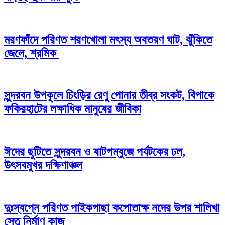
মরণফাঁদে পরিণত শরণখোলা মৎস্য অবতরণ ঘাট, ঝুঁকিতে
জেলে, শ্রমিক
সুন্দরবন উপকূলে চিংড়ির রেণু পোনার তীব্র সংকট, বিপাকে
ফকিরহাটের লক্ষাধিক মানুষের জীবিকা
ঈদের ছুটিতে সুন্দরবন ও ষাটগম্বুজে পর্যটকের ঢল,
উৎসবমুখর দক্ষিণাঞ্চল
দুঃস্বপ্নে পরিণত পাইকগাছা কপোতাক্ষ নদের উপর শালিখা
সেতু নির্মাণ কাজ