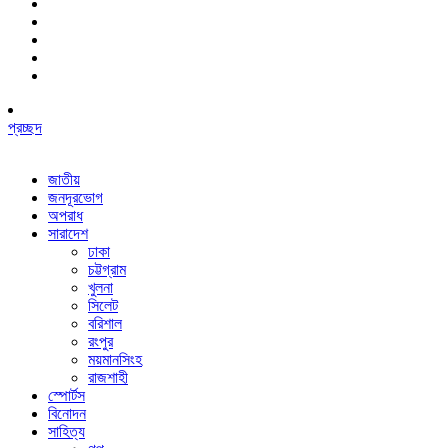
প্রচ্ছদ
জাতীয়
জনদূরভোগ
অপরাধ
সারাদেশ
ঢাকা
চট্টগ্রাম
খুলনা
সিলেট
বরিশাল
রংপুর
ময়মানসিংহ
রাজশাহী
স্পোর্টস
বিনোদন
সাহিত্য