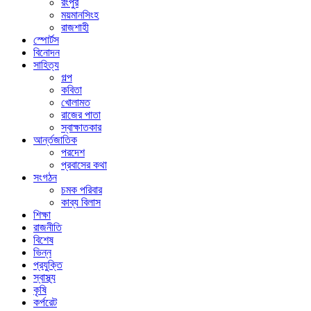
রংপুর
ময়মানসিংহ
রাজশাহী
স্পোর্টস
বিনোদন
সাহিত্য
গল্প
কবিতা
খোলামত
রাজের পাতা
স্বাক্ষাতকার
আর্ন্তজাতিক
পরদেশ
প্রবাসের কথা
সংগঠন
চমক পরিবার
কাব্য বিলাস
শিক্ষা
রাজনীতি
বিশেষ
ভিন্ন
প্রযুক্তি
স্বাস্থ্য
কৃষি
কর্পরেট