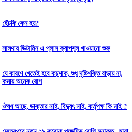
হেঁচকি কেন হয়?
সালথায় ভিটামিন এ প্লাস ক্যাপসুল খাওয়ানো শুরু
যে কারণে খেতেই হবে কচুশাক, শুধু দৃষ্টিশক্তি বাড়ায় না,
কমায় অনেক রোগ
ঔষধ আছে, ডাক্তার নাই, বিদ্যুৎ নাই, কর্তৃপক্ষ কি নাই ?
মেহেরপুরে নতুন ২৯ করোনা পজেটিভ রোগি সনাক্ত , মারা