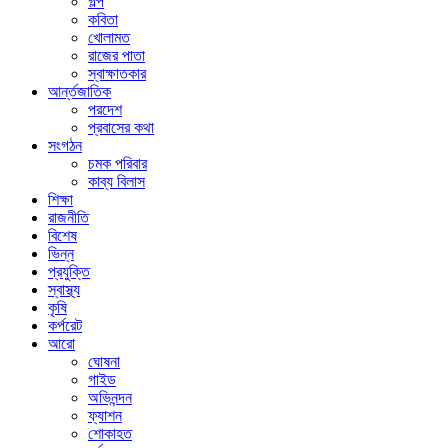
গল্প
কবিতা
খোলামত
রাজের পাতা
স্বাক্ষাতকার
আর্ন্তজাতিক
পরদেশ
প্রবাসের কথা
সংগঠন
চমক পরিবার
কাব্য বিলাস
শিক্ষা
রাজনীতি
বিশেষ
ভিন্ন
প্রযুক্তি
স্বাস্থ্য
কৃষি
কর্পরেট
আরো
ঘোষনা
গাইড
অভিনন্দন
ফ্যাশন
শোকাহত