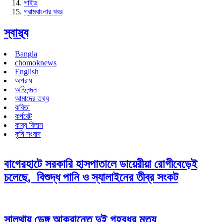
গাইড
গ্রামবাংলার খবর
স্বাস্থ্য
Bangla
chomoknews
English
অপরাধ
অভিনন্দন
আমাদের তথ্য
কবিতা
কর্পরেট
কাব্য বিলাস
কৃষি সংবাদ
বাগেরহাটে সরকারি হাসপাতালে ডায়েরীয়া রোগীবেড়েই
চলেছে, বিশুদ্ধ পানি ও স্যালাইনের তীব্র সংকট
সালথায় ডেঙ্গু আক্রান্তে দুই গৃহবধূর মৃত্যু