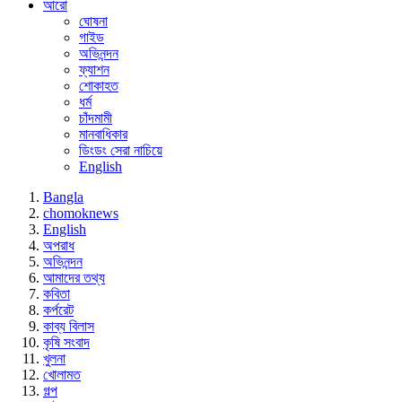
আরো
ঘোষনা
গাইড
অভিনন্দন
ফ্যাশন
শোকাহত
ধর্ম
চাঁদমামী
মানবাধিকার
ডিংডং সেরা নাচিয়ে
English
Bangla
chomoknews
English
অপরাধ
অভিনন্দন
আমাদের তথ্য
কবিতা
কর্পরেট
কাব্য বিলাস
কৃষি সংবাদ
খুলনা
খোলামত
গল্প