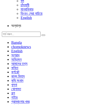
ধর্ম
চাঁদমামী
মানবাধিকার
ডিংডং সেরা নাচিয়ে
English
অন্যান্য
Bangla
chomoknews
English
অপরাধ
অভিনন্দন
আমাদের তথ্য
কবিতা
কর্পরেট
কাব্য বিলাস
কৃষি সংবাদ
খুলনা
খোলামত
গল্প
গাইড
গ্রামবাংলার খবর