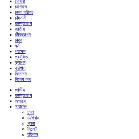
ঘোষনা
চট্টগ্রাম
চমক পরিবার
চাঁদমামী
জনদূরভোগ
জাতীয়
জীবনযাপন
ঢাকা
ধর্ম
পরদেশ
প্রযুক্তি
ফ্যাশন
বরিশাল
বিনোদন
বিশেষ খবর
জাতীয়
জনদূরভোগ
অপরাধ
সারাদেশ
ঢাকা
চট্টগ্রাম
খুলনা
সিলেট
বরিশাল