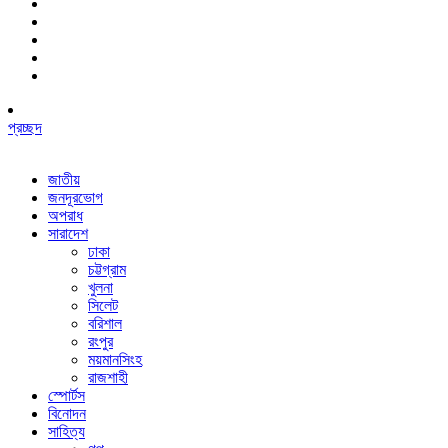
প্রচ্ছদ
জাতীয়
জনদূরভোগ
অপরাধ
সারাদেশ
ঢাকা
চট্টগ্রাম
খুলনা
সিলেট
বরিশাল
রংপুর
ময়মানসিংহ
রাজশাহী
স্পোর্টস
বিনোদন
সাহিত্য