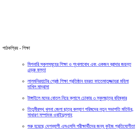
পাঠকপ্রিয় - শিক্ষা
মিশনারি স্কুলসমূহের শিক্ষা ও শৃংখলাবোধ এবং একজন ব্রাদার জয়ন্ত
এন্ড্রু কস্তা
লালমনিরহাটের শ্রেষ্ঠ শিক্ষা প্রতিষ্ঠান হযরত ফাতেমাতুজ্জাহরা মহিলা
দাখিল মাদ্রাসা
টাঙ্গাইলে মদের বোতল নিয়ে ক্লাসে ঢোকায় ৩ স্কুলছাত্র বহিষ্কার
তিতুমীরস্থ খুলনা জেলা ছাত্র কল্যাণ পরিষদের নতুন সভাপতি মতিউর,
সাধারণ সম্পাদক ওবাইদুল্লাহ
শুরু হয়েছে দেশব্যাপী এসএসসি পরীক্ষার্থীদের জন্য কুইজ প্রতিযোগীতা