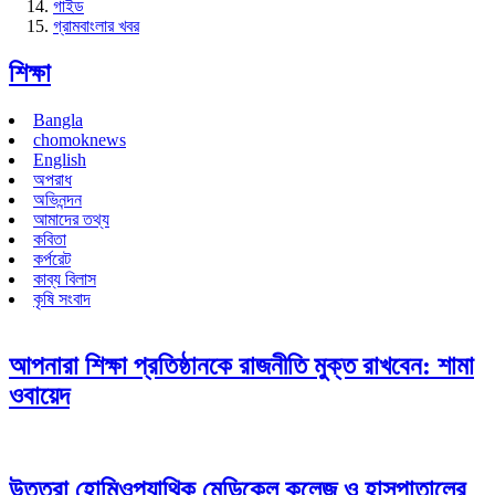
গাইড
গ্রামবাংলার খবর
শিক্ষা
Bangla
chomoknews
English
অপরাধ
অভিনন্দন
আমাদের তথ্য
কবিতা
কর্পরেট
কাব্য বিলাস
কৃষি সংবাদ
আপনারা শিক্ষা প্রতিষ্ঠানকে রাজনীতি মুক্ত রাখবেন: শামা
ওবায়েদ
উত্তরা হোমিওপ্যাথিক মেডিকেল কলেজ ও হাসপাতালের