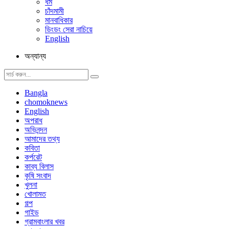
ধর্ম
চাঁদমামী
মানবাধিকার
ডিংডং সেরা নাচিয়ে
English
অন্যান্য
Bangla
chomoknews
English
অপরাধ
অভিনন্দন
আমাদের তথ্য
কবিতা
কর্পরেট
কাব্য বিলাস
কৃষি সংবাদ
খুলনা
খোলামত
গল্প
গাইড
গ্রামবাংলার খবর