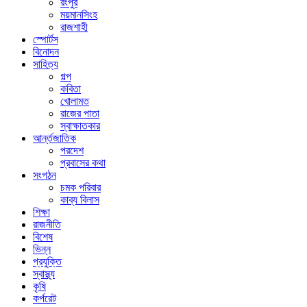
রংপুর
ময়মানসিংহ
রাজশাহী
স্পোর্টস
বিনোদন
সাহিত্য
গল্প
কবিতা
খোলামত
রাজের পাতা
স্বাক্ষাতকার
আর্ন্তজাতিক
পরদেশ
প্রবাসের কথা
সংগঠন
চমক পরিবার
কাব্য বিলাস
শিক্ষা
রাজনীতি
বিশেষ
ভিন্ন
প্রযুক্তি
স্বাস্থ্য
কৃষি
কর্পরেট