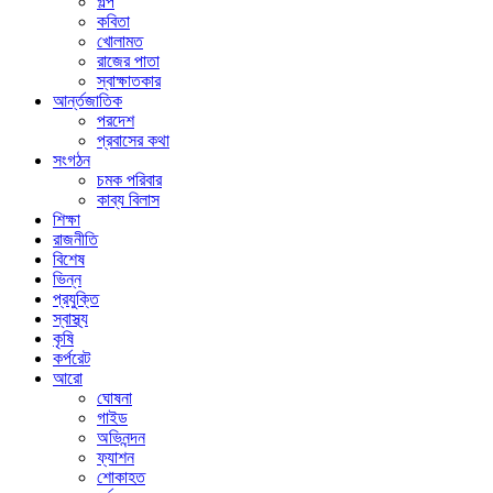
গল্প
কবিতা
খোলামত
রাজের পাতা
স্বাক্ষাতকার
আর্ন্তজাতিক
পরদেশ
প্রবাসের কথা
সংগঠন
চমক পরিবার
কাব্য বিলাস
শিক্ষা
রাজনীতি
বিশেষ
ভিন্ন
প্রযুক্তি
স্বাস্থ্য
কৃষি
কর্পরেট
আরো
ঘোষনা
গাইড
অভিনন্দন
ফ্যাশন
শোকাহত