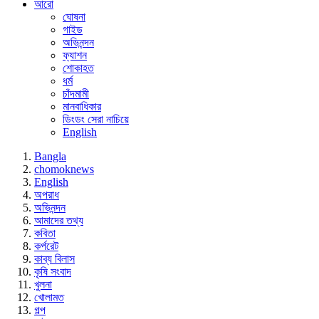
আরো
ঘোষনা
গাইড
অভিনন্দন
ফ্যাশন
শোকাহত
ধর্ম
চাঁদমামী
মানবাধিকার
ডিংডং সেরা নাচিয়ে
English
Bangla
chomoknews
English
অপরাধ
অভিনন্দন
আমাদের তথ্য
কবিতা
কর্পরেট
কাব্য বিলাস
কৃষি সংবাদ
খুলনা
খোলামত
গল্প