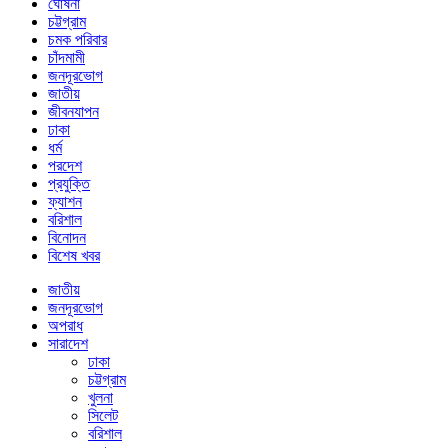
ঘোষনা
চট্টগ্রাম
চমক পরিবার
চাঁদমামী
জনদূরভোগ
জাতীয়
জীবনযাপন
ঢাকা
ধর্ম
পরদেশ
প্রযুক্তি
ফ্যাশন
বরিশাল
বিনোদন
বিশেষ খবর
জাতীয়
জনদূরভোগ
অপরাধ
সারাদেশ
ঢাকা
চট্টগ্রাম
খুলনা
সিলেট
বরিশাল