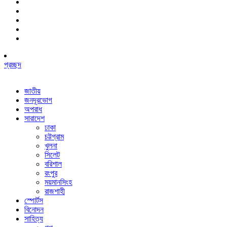
প্রচ্ছদ
জাতীয়
জনদূরভোগ
অপরাধ
সারাদেশ
ঢাকা
চট্টগ্রাম
খুলনা
সিলেট
বরিশাল
রংপুর
ময়মানসিংহ
রাজশাহী
স্পোর্টস
বিনোদন
সাহিত্য