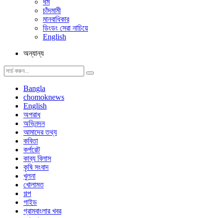
ধর্ম
চাঁদমামী
মানবাধিকার
ডিংডং সেরা নাচিয়ে
English
অন্যান্য
Bangla
chomoknews
English
অপরাধ
অভিনন্দন
আমাদের তথ্য
কবিতা
কর্পরেট
কাব্য বিলাস
কৃষি সংবাদ
খুলনা
খোলামত
গল্প
গাইড
গ্রামবাংলার খবর