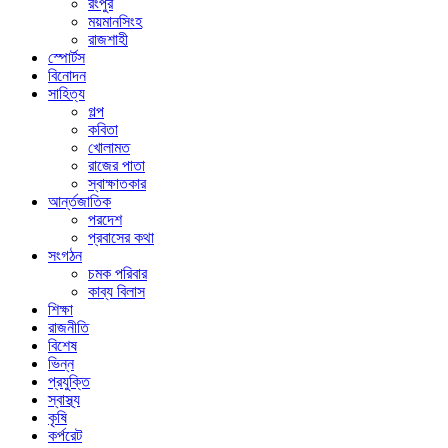
রংপুর
ময়মানসিংহ
রাজশাহী
স্পোর্টস
বিনোদন
সাহিত্য
গল্প
কবিতা
খোলামত
রাজের পাতা
স্বাক্ষাতকার
আর্ন্তজাতিক
পরদেশ
প্রবাসের কথা
সংগঠন
চমক পরিবার
কাব্য বিলাস
শিক্ষা
রাজনীতি
বিশেষ
ভিন্ন
প্রযুক্তি
স্বাস্থ্য
কৃষি
কর্পরেট