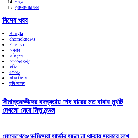
গাইড
গ্রামবাংলার খবর
বিশেষ খবর
Bangla
chomoknews
English
অপরাধ
অভিনন্দন
আমাদের তথ্য
কবিতা
কর্পরেট
কাব্য বিলাস
কৃষি সংবাদ
সীমান্তরক্ষীদের বদন্যতায় শেষ বারের মত বাবার মুখটি
দেখলো মেয়ে মিতু মন্ডল
মোরেলগঞ্জে ভূমিসেবা সার্ভার সচল না থাকায় সরকার লাখ