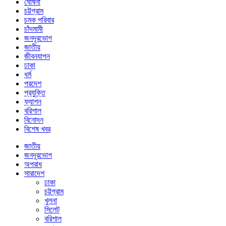
ঘোষনা
চট্টগ্রাম
চমক পরিবার
চাঁদমামী
জনদূরভোগ
জাতীয়
জীবনযাপন
ঢাকা
ধর্ম
পরদেশ
প্রযুক্তি
ফ্যাশন
বরিশাল
বিনোদন
বিশেষ খবর
জাতীয়
জনদূরভোগ
অপরাধ
সারাদেশ
ঢাকা
চট্টগ্রাম
খুলনা
সিলেট
বরিশাল