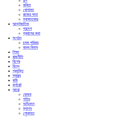
গল্প
কবিতা
খোলামত
রাজের পাতা
স্বাক্ষাতকার
আর্ন্তজাতিক
পরদেশ
প্রবাসের কথা
সংগঠন
চমক পরিবার
কাব্য বিলাস
শিক্ষা
রাজনীতি
বিশেষ
ভিন্ন
প্রযুক্তি
স্বাস্থ্য
কৃষি
কর্পরেট
আরো
ঘোষনা
গাইড
অভিনন্দন
ফ্যাশন
শোকাহত