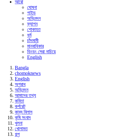
আরো
ঘোষনা
গাইড
অভিনন্দন
ফ্যাশন
শোকাহত
ধর্ম
চাঁদমামী
মানবাধিকার
ডিংডং সেরা নাচিয়ে
English
Bangla
chomoknews
English
অপরাধ
অভিনন্দন
আমাদের তথ্য
কবিতা
কর্পরেট
কাব্য বিলাস
কৃষি সংবাদ
খুলনা
খোলামত
গল্প