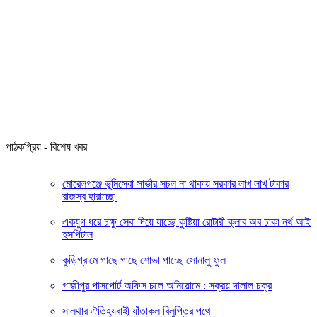
পাঠকপ্রিয় - বিশেষ খবর
মোরেলগঞ্জে ভূমিসেবা সার্ভার সচল না থাকায় সরকার লাখ লাখ টাকার
রাজস্ব হারাচ্ছে
একযুগ ধরে চক্ষু সেবা দিয়ে যাচ্ছে কুষ্টিয়া রোটারী ক্লাব অব ঢাকা নর্থ আই
হসপিটাল
কুড়িগ্রামে গাছে গাছে শোভা পাচ্ছে সোনালু ফুল
গাজীপুর পাসপোর্ট অফিস চলে অনিয়োমে : সক্রয় দালাল চক্র
সালথার ঐতিহ্যবাহী যাঁতাকল বিলুপ্তির পথে