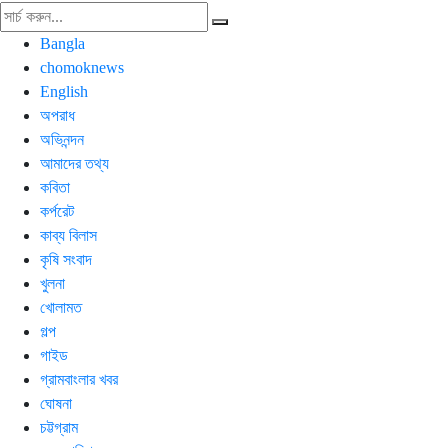
Bangla
chomoknews
English
অপরাধ
অভিনন্দন
আমাদের তথ্য
কবিতা
কর্পরেট
কাব্য বিলাস
কৃষি সংবাদ
খুলনা
খোলামত
গল্প
গাইড
গ্রামবাংলার খবর
ঘোষনা
চট্টগ্রাম