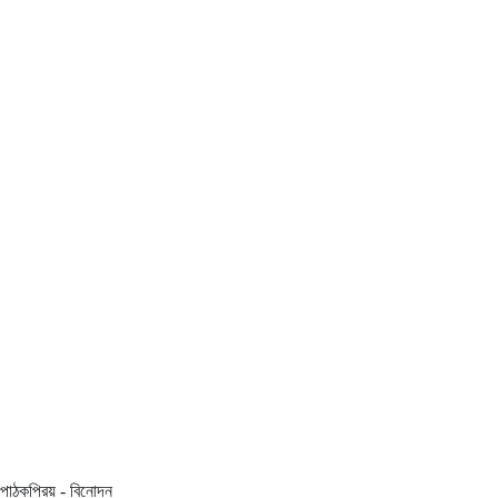
পাঠকপ্রিয় - বিনোদন