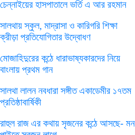
চেন্নাইয়ের হাসপাতালে ভর্তি এ আর রহমান
সালথায় স্কুল, মাদ্রাসা ও কারিগরি শিক্ষা
ক্রীড়া প্রতিযোগিতার উদ্বোধণ
মোজাহিদুরের কন্ঠে ধারাভাষ্যকারদের নিয়ে
বাংলায় প্রথম গান
সালথা লালন নবধারা সঙ্গীত একাডেমীর ১৭তম
প্রতিষ্ঠাবার্ষিকী
রাহুল রাজ এর কথায় সৃজনের কন্ঠে আসছে- মন
পাইতে স্বজন লাগে