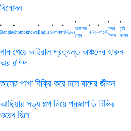
বিনোদন
আমাদের
কাব্য
কৃষি
Bangla
chomoknews
English
অপরাধ
অভিনন্দন
কবিতা
কর্পরেট
তথ্য
বিলাস
সংবাদ
গান গেয়ে ভাইরাল প্রত্যন্ত অঞ্চলের হারুন
অর রশিদ
তালের পাখা বিক্রি করে চলে যাদের জীবন
আছিয়ার সত্য গল্প নিয়ে প্রজাপতি টিভির
ওয়েব ফিল্ম