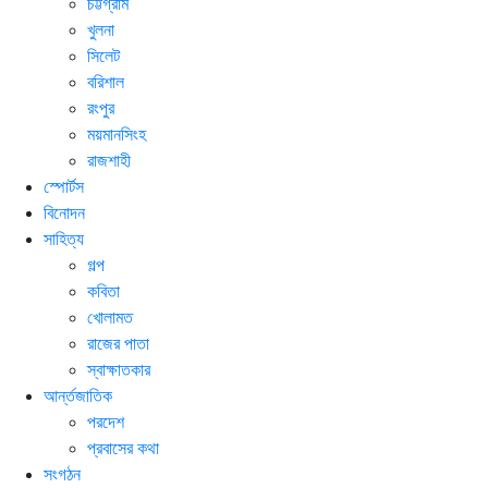
চট্টগ্রাম
খুলনা
সিলেট
বরিশাল
রংপুর
ময়মানসিংহ
রাজশাহী
স্পোর্টস
বিনোদন
সাহিত্য
গল্প
কবিতা
খোলামত
রাজের পাতা
স্বাক্ষাতকার
আর্ন্তজাতিক
পরদেশ
প্রবাসের কথা
সংগঠন