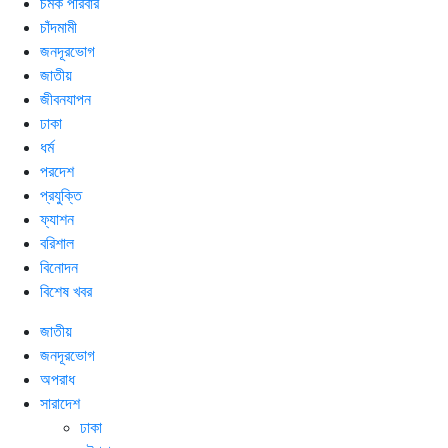
চমক পরিবার
চাঁদমামী
জনদূরভোগ
জাতীয়
জীবনযাপন
ঢাকা
ধর্ম
পরদেশ
প্রযুক্তি
ফ্যাশন
বরিশাল
বিনোদন
বিশেষ খবর
জাতীয়
জনদূরভোগ
অপরাধ
সারাদেশ
ঢাকা