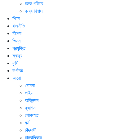
চমক পরিবার
কাব্য বিলাস
শিক্ষা
রাজনীতি
বিশেষ
ভিন্ন
প্রযুক্তি
স্বাস্থ্য
কৃষি
কর্পরেট
আরো
ঘোষনা
গাইড
অভিনন্দন
ফ্যাশন
শোকাহত
ধর্ম
চাঁদমামী
মানবাধিকার