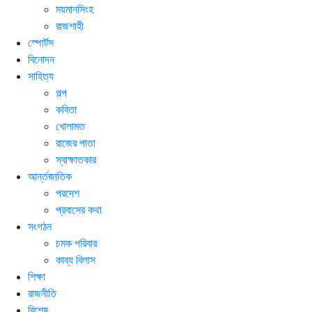
ময়মানসিংহ
রাজশাহী
স্পোর্টস
বিনোদন
সাহিত্য
গল্প
কবিতা
খোলামত
রাজের পাতা
স্বাক্ষাতকার
আর্ন্তজাতিক
পরদেশ
প্রবাসের কথা
সংগঠন
চমক পরিবার
কাব্য বিলাস
শিক্ষা
রাজনীতি
বিশেষ