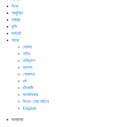
ভিন্ন
প্রযুক্তি
স্বাস্থ্য
কৃষি
কর্পরেট
আরো
ঘোষনা
গাইড
অভিনন্দন
ফ্যাশন
শোকাহত
ধর্ম
চাঁদমামী
মানবাধিকার
ডিংডং সেরা নাচিয়ে
English
অন্যান্য