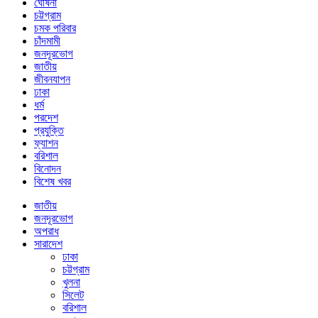
ঘোষনা
চট্টগ্রাম
চমক পরিবার
চাঁদমামী
জনদূরভোগ
জাতীয়
জীবনযাপন
ঢাকা
ধর্ম
পরদেশ
প্রযুক্তি
ফ্যাশন
বরিশাল
বিনোদন
বিশেষ খবর
জাতীয়
জনদূরভোগ
অপরাধ
সারাদেশ
ঢাকা
চট্টগ্রাম
খুলনা
সিলেট
বরিশাল