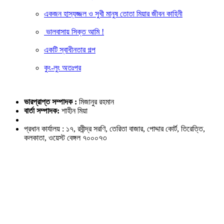
একজন হাস্যজ্জল ও সুখী মানুষ তোতা মিয়ার জীবন কাহিনী
ভালবাসায় সিক্ত আমি !
একটি স্বাধীনতার গল্প
কুং-লুং অতঃপর
ভারপ্রাপ্ত সম্পাদক :
মিজানুর রহমান
বার্তা সম্পাদক:
শাহীন মিয়া
প্রধান কার্যালয় : ১৭, রবীন্দ্র সরণি, তেরিতা বাজার, পোদ্দার কোর্ট, তিরেত্তি,
কলকাতা, ওয়েস্ট বেঙ্গল ৭০০০৭৩