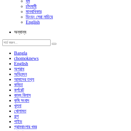
ধর্ম
চাঁদমামী
মানবাধিকার
ডিংডং সেরা নাচিয়ে
English
অন্যান্য
Bangla
chomoknews
English
অপরাধ
অভিনন্দন
আমাদের তথ্য
কবিতা
কর্পরেট
কাব্য বিলাস
কৃষি সংবাদ
খুলনা
খোলামত
গল্প
গাইড
গ্রামবাংলার খবর