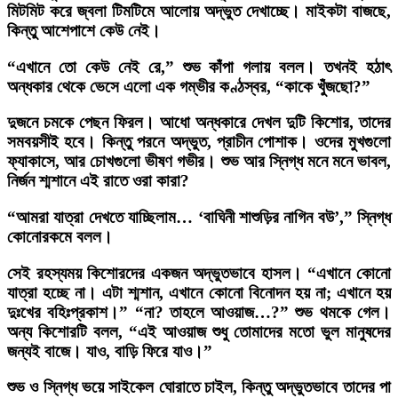
মিটমিট করে জ্বলা টিমটিমে আলোয় অদ্ভুত দেখাচ্ছে। মাইকটা বাজছে,
কিন্তু আশেপাশে কেউ নেই।
“এখানে তো কেউ নেই রে,” শুভ কাঁপা গলায় বলল। তখনই হঠাৎ
অন্ধকার থেকে ভেসে এলো এক গম্ভীর কণ্ঠস্বর, “কাকে খুঁজছো?”
দুজনে চমকে পেছন ফিরল। আধো অন্ধকারে দেখল দুটি কিশোর, তাদের
সমবয়সীই হবে। কিন্তু পরনে অদ্ভুত, প্রাচীন পোশাক। ওদের মুখগুলো
ফ্যাকাসে, আর চোখগুলো ভীষণ গভীর। শুভ আর স্নিগ্ধ মনে মনে ভাবল,
নির্জন শ্মশানে এই রাতে
ওরা কারা
?
“আমরা যাত্রা দেখতে যাচ্ছিলাম… ‘বাঘিনী শাশুড়ির নাগিন বউ’,” স্নিগ্ধ
কোনোরকমে বলল।
সেই রহস্যময় কিশোরদের একজন অদ্ভুতভাবে হাসল। “এখানে কোনো
যাত্রা হচ্ছে না। এটা শ্মশান, এখানে কোনো বিনোদন হয় না; এখানে হয়
দুঃখের বহিঃপ্রকাশ।” “না? তাহলে আওয়াজ…?” শুভ থমকে গেল।
অন্য কিশোরটি বলল, “এই আওয়াজ শুধু তোমাদের মতো ভুল মানুষদের
জন্যই বাজে। যাও, বাড়ি ফিরে যাও।”
শুভ ও স্নিগ্ধ ভয়ে সাইকেল ঘোরাতে চাইল, কিন্তু অদ্ভুতভাবে তাদের পা