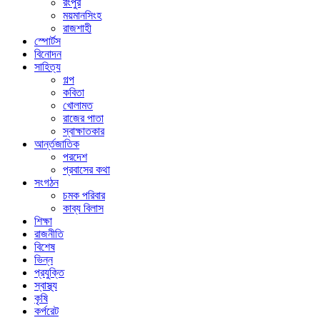
রংপুর
ময়মানসিংহ
রাজশাহী
স্পোর্টস
বিনোদন
সাহিত্য
গল্প
কবিতা
খোলামত
রাজের পাতা
স্বাক্ষাতকার
আর্ন্তজাতিক
পরদেশ
প্রবাসের কথা
সংগঠন
চমক পরিবার
কাব্য বিলাস
শিক্ষা
রাজনীতি
বিশেষ
ভিন্ন
প্রযুক্তি
স্বাস্থ্য
কৃষি
কর্পরেট