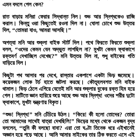
এমন বদলে গেল কেন?
রাত বাড়ায় মনিরা ফেরার সিদ্ধান্ত নিল। শুভ আর স্নিগ্ধকেও রাজি
করাল। কিন্তু ওরা কিছুতেই রওনা দিল না। ঘোলা চোখে শুভ উত্তর
দিল, “তোমরা যাও, আমরা আসছি।”
অগত্যা মনি আর শুক্লা বাইক স্টার্ট দিল। পথে ফিরতে ফিরতে শুক্লা
বলল, “ওদের কেমন যেন অদ্ভুত লাগছিল না? মুখটা কেমন ফ্যাকাশে
রক্তবর্ণ দেখাচ্ছিল দেখেছ?” মনি উত্তর দিল না, শুধু বাইকের গতি
বাড়িয়ে দিল।
কিছুটা পথ আসার পর দেখে, রাস্তার একপাশে একটা ভিড় জমেছে।
কয়েকজন লোক টর্চ হাতে জটলা করছে। কৌতূহলবশত মনি বাইক
থামাল। ভিড় ঠেলে এগিয়ে যেতেই মনি আর শুক্লার বুকের রক্ত হিম হয়ে
গেল। মাটিতে জ্ঞান হারিয়ে শুয়ে আছে শুভ আর স্নিগ্ধ! ওদের শরীর দুটো
ফ্যাকাশে, মুখটা যন্ত্রণায় বিকৃত।
“শুভ! স্নিগ্ধ!” মনি চেঁচিয়ে উঠল। “কিরে! কী হলো তোদের? তোরা
তো আমাদের সাথেই যাত্রা দেখছিলি!” ভিড়ের মধ্যে থেকে একজন বৃদ্ধ
বললেন, “তুমি কী বলছো বাবা? এরা তো ঘণ্টা তিনেক ধরে এইখানেই
অজ্ঞান হয়ে পড়ে আছে। আমি আমার মাইকের তার ঠিক করতে এসে এই