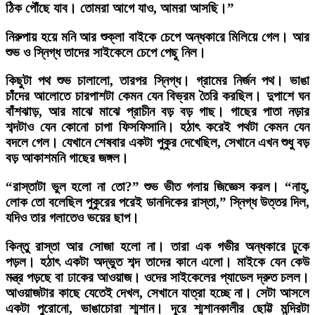
ঠিক পৌঁছে যাব। তোমরা আগে যাও, আমরা আসছি।”
নিরুপায় হয়ে মনি আর শুক্লা বাইকে চেপে অন্ধকারে মিলিয়ে গেল। আর
শুভ ও স্নিগ্ধ তাদের সাইকেলে চেপে পেছু নিল।
কিছুটা পথ শুভ চালালো, তারপর স্নিগ্ধ। গ্রামের নির্জন পথ। ভাঙা
চাঁদের আলোতে চারপাশটা কেমন যেন বিভ্রম তৈরি করছিল। দুপাশে ঘন
বাঁশঝাড়, আর মাঝে মাঝে প্রাচীন বড় বড় গাছ। গাছের পাতা নড়ার
শব্দটাও যেন কোনো চাপা ফিসফিসানি। হঠাৎ করেই পথটা কেমন যেন
বদলে গেল। যেখানে শেষবার একটা পুকুর দেখেছিল, সেখানে এখন শুধু বড়
বড় আকাশমনি গাছের জঙ্গল।
“রাস্তাটা ভুল হলো না তো?” শুভ ভীত গলায় জিজ্ঞেস করল। “নাহ্,
লোক তো বলেছিল পুকুরের পরেই ডানদিকের রাস্তা,” স্নিগ্ধ উত্তর দিল,
যদিও তার গলাতেও ভয়ের ছাপ।
কিন্তু রাস্তা আর সোজা হলো না। তারা এক গভীর অন্ধকারে ঢুকে
পড়ল। হঠাৎ একটা অদ্ভুত শব্দ তাদের কানে এলো। মাইকে যেন কেউ
মন্ত্র পড়ছে বা ঢাকের আওয়াজ। ওদের সাইকেলের প্যাডেল দ্রুত চলল।
আওয়াজটার কাছে যেতেই দেখল, সেখানে যাত্রা হচ্ছে না। সেটা আসলে
একটা পুরোনো, ভাঙাচোরা শ্মশান। দূরে শ্মশানকালীর ছোট্ট মন্দিরটা