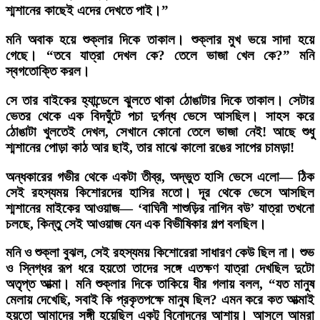
শ্মশানের কাছেই এদের দেখতে পাই।”
মনি অবাক হয়ে শুক্লার দিকে তাকাল। শুক্লার মুখ ভয়ে সাদা হয়ে
গেছে। “তবে যাত্রা দেখল কে? তেলে ভাজা খেল কে?” মনি
স্বগতোক্তি করল।
সে তার বাইকের হ্যান্ডেলে ঝুলতে থাকা ঠোঙাটার দিকে তাকাল। সেটার
ভেতর থেকে এক বিদঘুঁটে পচা দুর্গন্ধ ভেসে আসছিল। সাহস করে
ঠোঙাটা খুলতেই দেখল, সেখানে কোনো তেলে ভাজা নেই! আছে শুধু
শ্মশানের পোড়া কাঠ আর ছাই, তার মাঝে কালো রঙের সাপের চামড়া!
অন্ধকারের গভীর থেকে একটা তীব্র, অদ্ভুত হাসি ভেসে এলো— ঠিক
সেই রহস্যময় কিশোরদের হাসির মতো। দূর থেকে ভেসে আসছিল
শ্মশানের মাইকের আওয়াজ— ‘বাঘিনী শাশুড়ির নাগিন বউ’ যাত্রা তখনো
চলছে, কিন্তু সেই আওয়াজ যেন এক বিভীষিকার গল্প বলছিল।
মনি ও শুক্লা বুঝল, সেই রহস্যময় কিশোরেরা সাধারণ কেউ ছিল না। শুভ
ও স্নিগ্ধর রূপ ধরে হয়তো তাদের সঙ্গে এতক্ষণ যাত্রা দেখছিল দুটো
অতৃপ্ত আত্মা। মনি শুক্লার দিকে তাকিয়ে ধীর গলায় বলল, “যত মানুষ
মেলায় দেখেছি, সবাই কি প্রকৃতপক্ষে মানুষ ছিল? এমন করে কত আত্মাই
হয়তো আমাদের সঙ্গী হয়েছিল একটু বিনোদনের আশায়। আসলে আমরা