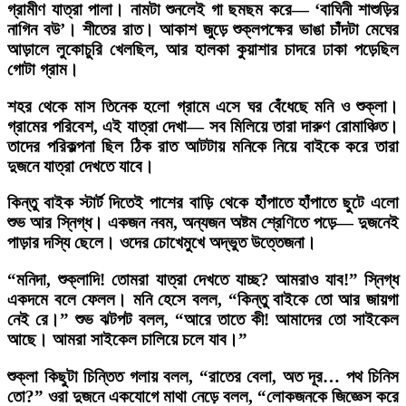
গ্রামীণ যাত্রা পালা। নামটা শুনলেই গা ছমছম করে— ‘বাঘিনী শাশুড়ির
নাগিন বউ’। শীতের রাত। আকাশ জুড়ে শুক্লপক্ষের ভাঙা চাঁদটা মেঘের
আড়ালে লুকোচুরি খেলছিল, আর হালকা কুয়াশার চাদরে ঢাকা পড়েছিল
গোটা গ্রাম।
শহর থেকে মাস তিনেক হলো গ্রামে এসে ঘর বেঁধেছে মনি ও শুক্লা।
গ্রামের পরিবেশ, এই যাত্রা দেখা— সব মিলিয়ে তারা দারুণ রোমাঞ্চিত।
তাদের পরিকল্পনা ছিল ঠিক রাত আটটায় মনিকে নিয়ে বাইকে করে তারা
দুজনে যাত্রা দেখতে যাবে।
কিন্তু বাইক স্টার্ট দিতেই পাশের বাড়ি থেকে হাঁপাতে হাঁপাতে ছুটে এলো
শুভ আর স্নিগ্ধ। একজন নবম, অন্যজন অষ্টম শ্রেণিতে পড়ে— দুজনেই
পাড়ার দস্যি ছেলে। ওদের চোখেমুখে অদ্ভুত উত্তেজনা।
“মনিদা, শুক্লাদি! তোমরা যাত্রা দেখতে যাচ্ছ? আমরাও যাব!” স্নিগ্ধ
একদমে বলে ফেলল। মনি হেসে বলল, “কিন্তু বাইকে তো আর জায়গা
নেই রে।” শুভ ঝটপট বলল, “আরে তাতে কী! আমাদের তো সাইকেল
আছে। আমরা সাইকেল চালিয়ে চলে যাব।”
শুক্লা কিছুটা চিন্তিত গলায় বলল, “রাতের বেলা, অত দূর… পথ চিনিস
তো?” ওরা দুজনে একযোগে মাথা নেড়ে বলল, “লোকজনকে জিজ্ঞেস করে