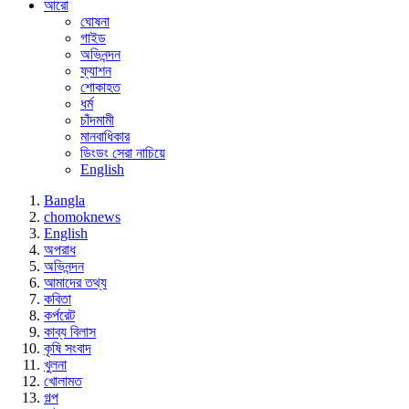
আরো
ঘোষনা
গাইড
অভিনন্দন
ফ্যাশন
শোকাহত
ধর্ম
চাঁদমামী
মানবাধিকার
ডিংডং সেরা নাচিয়ে
English
Bangla
chomoknews
English
অপরাধ
অভিনন্দন
আমাদের তথ্য
কবিতা
কর্পরেট
কাব্য বিলাস
কৃষি সংবাদ
খুলনা
খোলামত
গল্প