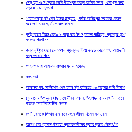
দেড় যুগেও সংস্কার হয়নি বীরশ্রেষ্ঠ রুহুল আমিন সড়ক, খানাখন্দে ভরা
সড়কে চরম দুর্ভোগ
পাইকগাছায় ইট নেই ইটের রাস্তায় ; বর্ষায় আমিরপুর সড়কের বেহাল
অবস্থা, চরম দুর্ভোগে এলাকাবাসী
কুড়িগ্রামে নিয়ম ভেঙে ৮ বছর ধরে উপাধ্যক্ষের দায়িত্ব, প্রশ্নের মুখে
কলেজ প্রশাসন
শুল্ক বৃদ্ধির ফলে বেনাপোল স্থলবন্দর দিয়ে ভারত থেকে মাছ আমদানি
বন্ধ হওয়ার পথে
পাইকগাছায় আমড়ার বাম্পার ফলন হয়েছে
জলবেড়ী
আদালত নয়, সালিশেই শেষ হলো দুই ভাইয়ের ২০ বছরের জমি বিরোধ
সুন্দরবনের উপকূলে মাছ চাষে নীরব বিপ্লব, উৎপাদন ৫০ লাখ টন, তবে
বাড়ছে অ্যান্টিবায়োটিক সংকট
ছোট বোনকে লিভার দান করে নতুন জীবন দিলেন বড় বোন
অবৈধ রাজপ্রাসাদ বাঁচাতে প্রভাবশালীদের দ্বারে দ্বারে দৌড়ঝাঁপ