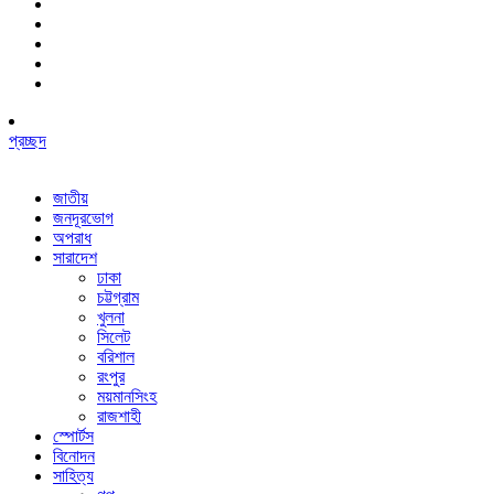
প্রচ্ছদ
জাতীয়
জনদূরভোগ
অপরাধ
সারাদেশ
ঢাকা
চট্টগ্রাম
খুলনা
সিলেট
বরিশাল
রংপুর
ময়মানসিংহ
রাজশাহী
স্পোর্টস
বিনোদন
সাহিত্য