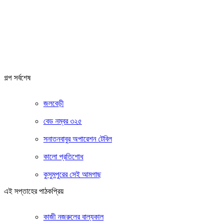
গল্প সর্বশেষ
জলবেড়ী
বেড নম্বর ৩২৫
সনাতনবাবুর অপারেশন টেবিল
কালো প্রতিশোধ
কুসুমপুরের সেই আমগাছ
এই সপ্তাহের পাঠকপ্রিয়
কাজী নজরুলের বাল্যকাল