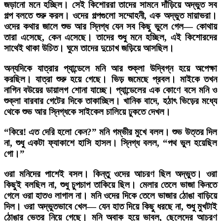
জড়ানো মনে হচ্ছিল। সেই কিশোররা তাদের সামনে দাঁড়িয়ে অদ্ভুত সব
গল্প বলতে শুরু করল। ওদের গল্পগুলো সম্মোহনী, এক অদ্ভুত মায়াভরা।
ওদের কথার জালে শুভ আর স্নিগ্ধ যেন সব কিছু ভুলে গেল— কোথায়
তারা এসেছে, কেন এসেছে। তাদের শুধু মনে হচ্ছিল, এই কিশোরদের
সাথেই থাকা উচিত। ঘুমে তাদের দুচোখ জড়িয়ে আসছিল।
অন্যদিকে যাত্রার প্যান্ডেলে মনি আর শুক্লা উদ্বিগ্ন হয়ে অপেক্ষা
করছিল। যাত্রা শুরু হয়ে গেছে। ভিড় জমেছে প্রবল। মাইকে তখন
নাগিন বউয়ের ডায়ালগ শোনা যাচ্ছে। প্যান্ডেলের এক কোণে বসে মনি ও
শুক্লা বারবার গেটের দিকে তাকাচ্ছিল। খানিক বাদে, হঠাৎ ভিড়ের মধ্যে
থেকে শুভ আর স্নিগ্ধকে সাইকেল চালিয়ে ঢুকতে দেখল।
“কিরে! এত দেরি হলো কেন?” মনি গম্ভীর মুখে বলল। শুভ উত্তর দিল
না, শুধু একটা ফ্যাকাশে হাসি হাসল। স্নিগ্ধ বলল, “পথ ভুল হয়েছিল
গো।”
ওরা মনিদের পাশেই বসল। কিন্তু ওদের আচরণ ছিল অদ্ভুত। ওরা
কিছুই বলছিল না, শুধু চুপচাপ তাকিয়ে ছিল। মেলার তেলে ভাজা কিনতে
গেলে ওরা হাতও লাগাল না। মনি ওদের দিকে তেলে ভাজার ঠোঙা বাড়িয়ে
দিল। ওরা অদ্ভুতভাবে খেল— যেন হাত দিয়ে কিছু ধরছে না, শুধু মুখটাই
ঠোঙার ভেতর নিয়ে গেছে। মনি অবাক হয়ে ভাবল, ছেলেদের আচরণ