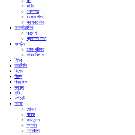
গল্প
কবিতা
খোলামত
রাজের পাতা
স্বাক্ষাতকার
আর্ন্তজাতিক
পরদেশ
প্রবাসের কথা
সংগঠন
চমক পরিবার
কাব্য বিলাস
শিক্ষা
রাজনীতি
বিশেষ
ভিন্ন
প্রযুক্তি
স্বাস্থ্য
কৃষি
কর্পরেট
আরো
ঘোষনা
গাইড
অভিনন্দন
ফ্যাশন
শোকাহত