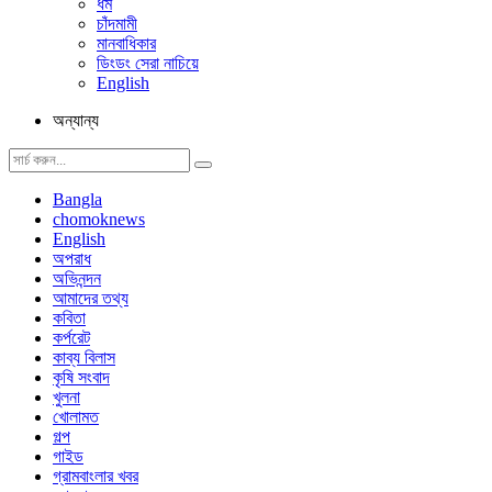
ধর্ম
চাঁদমামী
মানবাধিকার
ডিংডং সেরা নাচিয়ে
English
অন্যান্য
Bangla
chomoknews
English
অপরাধ
অভিনন্দন
আমাদের তথ্য
কবিতা
কর্পরেট
কাব্য বিলাস
কৃষি সংবাদ
খুলনা
খোলামত
গল্প
গাইড
গ্রামবাংলার খবর