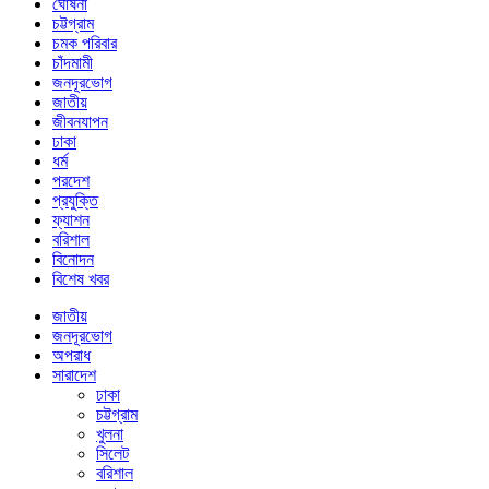
ঘোষনা
চট্টগ্রাম
চমক পরিবার
চাঁদমামী
জনদূরভোগ
জাতীয়
জীবনযাপন
ঢাকা
ধর্ম
পরদেশ
প্রযুক্তি
ফ্যাশন
বরিশাল
বিনোদন
বিশেষ খবর
জাতীয়
জনদূরভোগ
অপরাধ
সারাদেশ
ঢাকা
চট্টগ্রাম
খুলনা
সিলেট
বরিশাল