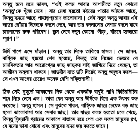
অন্তু মনে মনে ভাবল, “এই কলম আবার আগামীতে নতুন কোনো
‘অন্তু’কে খুঁজে নেবে। যার মেধা হয়তো বইয়ের পাতায় আটকে আছে,
কিন্তু হৃদয়ে আছে পাহাড়প্রমাণ ভালোবাসা। সেই নতুন অন্তু আবার এই
জাদুর ছোঁয়ায় নিজেকে বদলে দেবে, আর তার বদলানোর নেশায় বদলে যাবে
চারপাশের রুক্ষ পরিবেশ। জন্ম নেবে নতুন কোনো ‘নীড়’, বাঁচবে হাজারো
প্রাণ।”
উর্মি পাশে এসে দাঁড়াল। অন্তু তার দিকে তাকিয়ে হাসল। সে জানল,
বাহ্যিক জাদু হয়তো শেষ হয়েছে, কিন্তু তার নিজের ভেতরে যে
মানবিকতার আর আরোগ্যের জাদু জাদুকর সাই জাগিয়ে দিয়ে গেছেন, তা
আজীবন অম্লান থাকবে। জাদুহীন হাত দুটি দিয়েই অন্তু অনুভব করল—
সে এখন আগের চেয়েও অনেক বেশি শক্তিশালী।
ঠিক সেই মুহূর্তে আকাশের দিক থেকে একঝাঁক বাবুই পাখি কিচিরমিচির
শব্দে নিচে নেমে এল। তারা যেন অন্তু আর উর্মিকে ঘিরে এক উৎসব শুরু
করেছে। অন্তু হাসল। সে বুঝতে পারল, বাহ্যিক জাদুর চেয়েও বড় জাদু
হলো ভালোবাসা আর সেবার জাদু। তার যাদুর কলম হয়তো চলে গেছে,
কিন্তু সিন্দ্রানী গ্রামের আকাশে-বাতাসে রয়ে গেল এক সফল মানুষের গল্প,
যে বনের ভাষা বোঝে এবং মানুষের হৃদয় জয় করতে জানে।