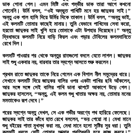
ডাক শোনা গেল। এমন মিষ্টি এবং গম্ভীর ডাক তারা আগে কখনো
শোনেনি। উর্মি বলল, “ওই অদ্ভুত পাখিটি মনে হয় জাদুকর সাই।”
অন্তু এক গাল হাসি দিয়ে উর্মির দিকে তাকাল। উর্মি বলল, “অন্তু ভাই,
এই কলমটি তোমার কাছেই মানায়। তুমি যেভাবে পাখিদের সেবা করো,
হয়তো জাদুকর সাই খুশি হয়ে তোমাকে এটা উপহার দিয়েছেন।” অন্তু
দ্বিধাভরে কলমটি নিয়ে বাড়ি ফিরল এবং পড়ার টেবিলের কলমদানিতে
রেখে দিল।
কলমটি পাওয়ার পর থেকে অন্তুর রাতগুলো বদলে যেতে লাগল। জাদুকর
সাই শুধু একবার নয়, বারবার তার স্বপ্নে আসতে শুরু করলেন।
প্রথম রাতে জাদুকর তাকে নিয়ে গেলেন এক বিশাল নীল সমুদ্রের ধারে।
সেখানে কলমটি দিয়ে জাদুকর বালির ওপর একটা পাখির ছবি আঁকলেন,
আর সঙ্গে সঙ্গে সেই বালির পাখি ডানা ঝাপটে আকাশে উড়ে গেল।
জাদুকর হাসলেন, “অন্তু, এই কলম শুধু খাতার অক্ষর নয়, তোমার মনের
মমতাকেও রূপ দেবে।”
পরের স্বপ্নে অন্তু দেখল, সে এক গভীর অরণ্যে পথ হারিয়ে ফেলেছে।
জাদুকর সাই তার কাঁধে হাত রেখে বললেন, “ভয় পেয়ো না। মেধা মানে
শুধু বইয়ের পাতা মুখস্থ করা নয়, মেধা মানে হলো সৃষ্টির সুর ধরা। তুমি
কলমটি ধরলে সেটি তোমার আত্মার প্রতিধ্বনি হয়ে কাজ করবে।”