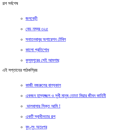
গল্প সর্বশেষ
জলবেড়ী
বেড নম্বর ৩২৫
সনাতনবাবুর অপারেশন টেবিল
কালো প্রতিশোধ
কুসুমপুরের সেই আমগাছ
এই সপ্তাহের পাঠকপ্রিয়
কাজী নজরুলের বাল্যকাল
একজন হাস্যজ্জল ও সুখী মানুষ তোতা মিয়ার জীবন কাহিনী
ভালবাসায় সিক্ত আমি !
একটি স্বাধীনতার গল্প
কুং-লুং অতঃপর