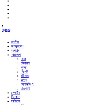
প্রচ্ছদ
জাতীয়
জনদূরভোগ
অপরাধ
সারাদেশ
ঢাকা
চট্টগ্রাম
খুলনা
সিলেট
বরিশাল
রংপুর
ময়মানসিংহ
রাজশাহী
স্পোর্টস
বিনোদন
সাহিত্য