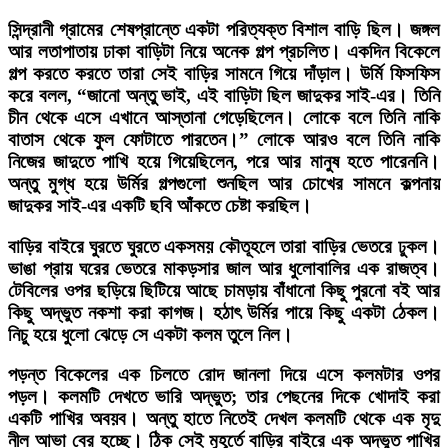
সিন্দ্রানী গ্রামের শেষপ্রান্তে একটা পরিত্যক্ত বিশাল বাড়ি ছিল। জঙ্গল
আর লতাপাতায় ঢাকা বাড়িটা নিয়ে অনেক গল্প প্রচলিত। একদিন বিকেলে
গল্প করতে করতে তারা সেই বাড়ির সামনে গিয়ে দাঁড়াল। উর্মি ফিসফিস
করে বলল, “জানো অন্তু ভাই, এই বাড়িটা ছিল জাদুকর সাই-এর। তিনি
চীন থেকে এসে এখানে আস্তানা গেড়েছিলেন। লোকে বলে তিনি নাকি
বাতাস থেকে ফুল ফোটাতে পারতেন।” লোকে আরও বলে তিনি নাকি
নিজের জাদুতে পাখি হয়ে গিয়েছিলেন, পরে আর মানুষ হতে পারেননি।
অন্তু মুগ্ধ হয়ে উর্মির গল্পগুলো শুনছিল আর চোখের সামনে কল্পনায়
জাদুকর সাই-এর একটি ছবি আঁকতে চেষ্টা করছিল।
বাড়ির বাইরে ঘুরতে ঘুরতে একসময় কৌতূহলে তারা বাড়ির ভেতরে ঢুকল।
ভাঙা প্রায় ঘরের ভেতরে মাকড়সার জাল আর ধুলোবালির এক রাজত্ব।
টেবিলের ওপর ছড়িয়ে ছিটিয়ে আছে চামড়ায় বাঁধানো কিছু পুরনো বই আর
কিছু অদ্ভুত নকশা করা কাগজ। হঠাৎ উর্মির পায়ে কিছু একটা ঠেকল।
নিচু হয়ে ধুলো ঝেড়ে সে একটা কলম তুলে নিল।
পড়ন্ত বিকেলের এক চিলতে রোদ জানলা দিয়ে এসে কলমটার ওপর
পড়ল। কলমটি দেখতে ভারি অদ্ভুত; তার পেছনের দিকে খোদাই করা
একটি পাখির অবয়ব। অন্তু হাতে নিতেই দেখল কলমটি থেকে এক মৃদু
নীল আভা বের হচ্ছে। ঠিক সেই মুহূর্তে বাড়ির বাইরে এক অদ্ভুত পাখির