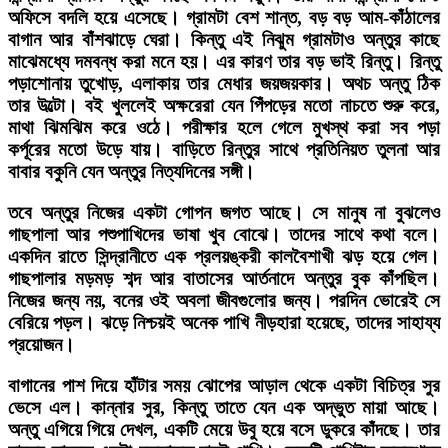
অফিসে বদলি হয়ে এসেছে। গ্রামটা বেশ শান্ত, বড় বড় আম-কাঁঠালের
বাগান আর বাঁশঝাড়ে ঘেরা। কিন্তু এই নিঝুম গ্রামটাও অন্তুর কাছে
মাঝেমধ্যে দমবন্ধ করা মনে হয়। এর কারণ তার বড় ভাই রিন্তু। রিন্তু
পড়াশোনায় তুখোড়, এলাকায় তার মেধার জয়জয়কার। অথচ অন্তু ঠিক
তার উল্টো। বই খুললেই অক্ষরেরা যেন পিঁপড়ের মতো নাচতে শুরু করে,
মাথা ঝিমঝিম করে ওঠে। পরীক্ষার হলে গেলে মুখস্থ করা সব পড়া
কর্পূরের মতো উড়ে যায়। বাড়িতে রিন্তুর সাথে প্রতিনিয়ত তুলনা আর
বাবার বকুনি যেন অন্তুর নিত্যদিনের সঙ্গী।
তবে অন্তুর নিজের একটা গোপন জগত আছে। সে মানুষ না বুঝলেও
গাছপালা আর পশুপাখিদের ভাষা খুব বোঝে। তাদের সাথে কথা বলে।
একদিন রাতে সিন্দ্রানীতে এক প্রলয়ঙ্করী কালবৈশাখী ঝড় হয়ে গেল।
গাছপালার মড়মড় শব্দ আর বাতাসের আর্তনাদে অন্তুর বুক কাঁপছিল।
নিজের জন্য নয়, বনের ওই অবলা জীবগুলোর জন্য। পরদিন ভোরেই সে
বেরিয়ে পড়ল। ঝড়ে নিশ্চয়ই অনেক পাখি নীড়হারা হয়েছে, তাদের সাহায্য
প্রয়োজন।
বাগানের পাশ দিয়ে হাঁটার সময় ঝোপের আড়াল থেকে একটা বিচিত্র সুর
ভেসে এল। কান্নার সুর, কিন্তু তাতে যেন এক অদ্ভুত মায়া আছে।
অন্তু এগিয়ে গিয়ে দেখল, একটি মেয়ে উবু হয়ে বসে ডুকরে কাঁদছে। তার