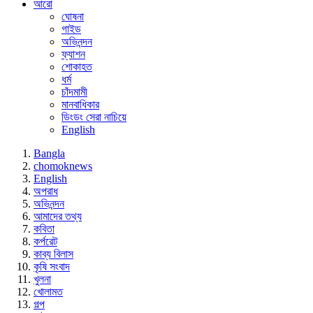
আরো
ঘোষনা
গাইড
অভিনন্দন
ফ্যাশন
শোকাহত
ধর্ম
চাঁদমামী
মানবাধিকার
ডিংডং সেরা নাচিয়ে
English
Bangla
chomoknews
English
অপরাধ
অভিনন্দন
আমাদের তথ্য
কবিতা
কর্পরেট
কাব্য বিলাস
কৃষি সংবাদ
খুলনা
খোলামত
গল্প