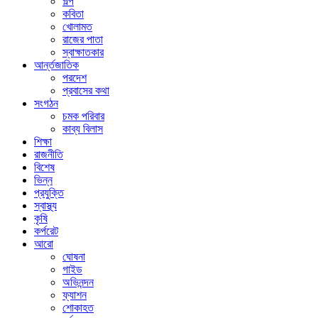
গল্প
কবিতা
খোলামত
রাজের পাতা
স্বাক্ষাতকার
আর্ন্তজাতিক
পরদেশ
প্রবাসের কথা
সংগঠন
চমক পরিবার
কাব্য বিলাস
শিক্ষা
রাজনীতি
বিশেষ
ভিন্ন
প্রযুক্তি
স্বাস্থ্য
কৃষি
কর্পরেট
আরো
ঘোষনা
গাইড
অভিনন্দন
ফ্যাশন
শোকাহত