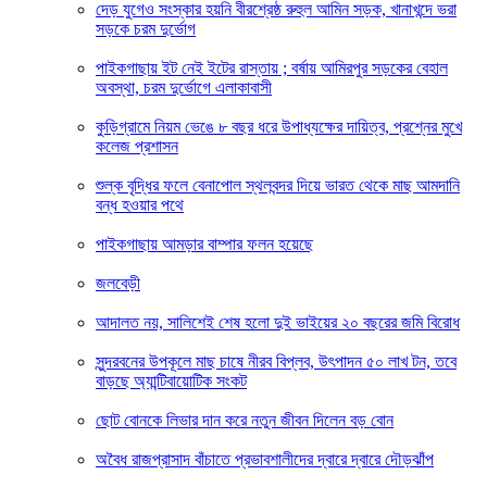
দেড় যুগেও সংস্কার হয়নি বীরশ্রেষ্ঠ রুহুল আমিন সড়ক, খানাখন্দে ভরা
সড়কে চরম দুর্ভোগ
পাইকগাছায় ইট নেই ইটের রাস্তায় ; বর্ষায় আমিরপুর সড়কের বেহাল
অবস্থা, চরম দুর্ভোগে এলাকাবাসী
কুড়িগ্রামে নিয়ম ভেঙে ৮ বছর ধরে উপাধ্যক্ষের দায়িত্ব, প্রশ্নের মুখে
কলেজ প্রশাসন
শুল্ক বৃদ্ধির ফলে বেনাপোল স্থলবন্দর দিয়ে ভারত থেকে মাছ আমদানি
বন্ধ হওয়ার পথে
পাইকগাছায় আমড়ার বাম্পার ফলন হয়েছে
জলবেড়ী
আদালত নয়, সালিশেই শেষ হলো দুই ভাইয়ের ২০ বছরের জমি বিরোধ
সুন্দরবনের উপকূলে মাছ চাষে নীরব বিপ্লব, উৎপাদন ৫০ লাখ টন, তবে
বাড়ছে অ্যান্টিবায়োটিক সংকট
ছোট বোনকে লিভার দান করে নতুন জীবন দিলেন বড় বোন
অবৈধ রাজপ্রাসাদ বাঁচাতে প্রভাবশালীদের দ্বারে দ্বারে দৌড়ঝাঁপ