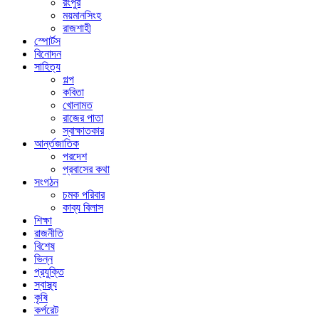
রংপুর
ময়মানসিংহ
রাজশাহী
স্পোর্টস
বিনোদন
সাহিত্য
গল্প
কবিতা
খোলামত
রাজের পাতা
স্বাক্ষাতকার
আর্ন্তজাতিক
পরদেশ
প্রবাসের কথা
সংগঠন
চমক পরিবার
কাব্য বিলাস
শিক্ষা
রাজনীতি
বিশেষ
ভিন্ন
প্রযুক্তি
স্বাস্থ্য
কৃষি
কর্পরেট