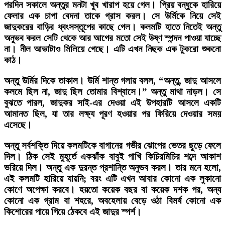
পরদিন সকালে অন্তুর মনটা খুব খারাপ হয়ে গেল। প্রিয় বন্ধুকে হারিয়ে
ফেলার এক চাপা বেদনা তাকে গ্রাস করল। সে উর্মিকে নিয়ে সেই
জাদুকরের বাড়ির ধ্বংসস্তূপের কাছে গেল। কলমটি হাতে নিতেই অন্তু
অনুভব করল সেটি থেকে আর আগের মতো সেই উষ্ণ স্পন্দন পাওয়া যাচ্ছে
না। নীল আভাটাও মিলিয়ে গেছে। এটি এখন নিছক এক টুকরো শুকনো
কাঠ।
অন্তু উর্মির দিকে তাকাল। উর্মি শান্ত গলায় বলল, “অন্তু, জাদু আসলে
কলমে ছিল না, জাদু ছিল তোমার বিশ্বাসে।” অন্তু মাথা নাড়ল। সে
বুঝতে পারল, জাদুকর সাই-এর দেওয়া এই উপহারটি আসলে একটি
আমানত ছিল, যা তার লক্ষ্য পূরণ হওয়ার পর ফিরিয়ে দেওয়ার সময়
এসেছে।
অন্তু সর্বশক্তি দিয়ে কলমটিকে বাগানের গভীর ঝোপের ভেতর ছুড়ে ফেলে
দিল। ঠিক সেই মুহূর্তে একঝাঁক বাবুই পাখি কিচিরমিচির শব্দে আকাশ
ভরিয়ে দিল। অন্তু এক দুরন্ত প্রশান্তি অনুভব করল। তার মনে হলো,
এই কলমটি হারিয়ে যায়নি; বরং এটি এখন আবার কোনো এক লুকানো
কোণে অপেক্ষা করবে। হয়তো কয়েক বছর বা কয়েক দশক পর, অন্য
কোনো এক গ্রাম বা শহরে, অবহেলায় বেড়ে ওঠা বিমর্ষ কোনো এক
কিশোরের পায়ে গিয়ে ঠেকবে এই জাদুর স্পর্শ।