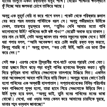
হাতের তালুতে একটা রক্তাক্ত বাবুই পাখি। মেয়েটি পাখিটার ক্ষতস্থানে
ফুঁ দিচ্ছে আর জলভরা চোখে তাকিয়ে আছে।
অন্তু এক মুহূর্ত দেরি না করে পাশে বসল। পকেট থেকে পরিষ্কার রুমাল
বের করে পরম মমতায় পাখিটাকে ধরল সে। অন্তু গভীরভাবে উর্মিকে
দেখল, তারপরে মৃদুস্বরে বলল, “তুমিও দেখি আমার মতো পাখি
ভালোবাসো উর্মি? পাখিদের কষ্টে কষ্ট পাও?” মেয়েটি অবাক হয়ে তাকাল।
তার নাম যে উর্মি, সেটা অন্তু জানল তার গলার স্কুলের ব্যাজ দেখে। উর্মি
ধরা গলায় বলল, “আমি অনেকক্ষণ ধরে চেষ্টা করছি রক্ত বন্ধ করতে,
কিন্তু পারছি না।” অন্তু হাসল, “ভয় নেই উর্মি, আমি এর ডানা ঠিক
করে দেব।”
সেই শুরু। এরপর থেকে সিন্দ্রানীর পথে-ঘাটে ওদের প্রায়ই দেখা যেত।
তারা দুজনে মিলে ঝড়ে পড়া বাবুই পাখির ছানাদের উদ্ধার করত। ঝুড়ি
দিয়ে কৃত্রিম বাসা বানিয়ে সেগুলোকে তালগাছে টাঙিয়ে দিত। একদিন
তারা অনেকগুলো আহত পাখি নিয়ে বাড়ি ফিরল। অন্তুর ঘরের কোণে তৈরি
হলো পাখিদের এক অস্থায়ী হাসপাতাল। সপ্তাহখানেকের নিবিড় পরিচর্যায়
যখন পাখিগুলো সুস্থ হলো, তারা ছাদে গিয়ে সেগুলোকে উড়িয়ে দিল।
উর্মি মুগ্ধ হয়ে বলল, “অন্তু ভাই, তুমি বনের পাখিদের মনের ভাষা
বোঝো। দেখো, ওরা ওড়ার সময় কেমন করে আমাদের চারদিকে ঘুরছে,
ডানার শব্দে ধন্যবাদ জানাচ্ছে!”