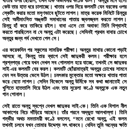
খাতার ওপর ছোঁয়াল, তখন এক অভাবনীয় কাণ্ড ঘটল। অন্তুর মনে হলো
কেউ তার হাত ধরে চালাচ্ছে। খাতার ওপর দিয়ে কলমটি যেন বরফের ওপর
স্কেটিং করার মতো মসৃণভাবে ছুটতে লাগল। মাত্র কয়েক মিনিটে রিন্তুর
সেই অমীমাংসিত অঙ্কটি সমাধানের পাতায় জ্বলজ্বল করতে লাগল।
রিন্তু হাঁ করে তাকিয়ে রইল। বাবা এসে তো অবাক! তিনি বিশ্বাসই
করতে পারছিলেন না যে অন্তু এটা করেছে। সেদিনই প্রথম বাবার চোখে
অন্তুর জন্য গর্ব দেখতে পেল সে।
এর কয়েকদিন পর স্কুলের সাময়িক পরীক্ষা। অন্তুর মাথায় কোনো পড়াই
আসছে না, কিন্তু তার ব্যাগে সেই জাদুকরী কলম। পরীক্ষার হলে
প্রশ্নপত্র পেয়ে যখন দেখল সব গোলমাল হয়ে যাচ্ছে, তখনই সে জাদুকর
সাই-এর কলমটি বের করল। কলমটি ছোঁয়ামাত্রই অন্তুর চোখের সামনে
যেন সব উত্তর ভেসে উঠল। চমৎকার মুক্তোর মতো অক্ষরে খাতার পাতা
ভরে যেতে লাগল। সেদিন বিকেলে অন্তু উর্মিকে সব কথা জানাতেই সে
খুশিতে হাততালি দিয়ে উঠল এবং তার সুরেলা কণ্ঠে অন্তুকে এক নতুন
গান শোনাল।
সেই রাতে অন্তু স্বপ্নে দেখল জাদুকর সাই-কে। তিনি এক বিশাল নীল
আকাশের নিচে দাঁড়িয়ে আছেন। তাঁর পরনে অদ্ভুত আলখাল্লা। তিনি
গম্ভীর অথচ মমতাময়ী কণ্ঠে বললেন, “মনে রেখো অন্তু, এই কলম
তখনই চলবে যখন তোমার উদ্দেশ্য সৎ থাকবে। যেদিন তুমি অন্যের ক্ষতি