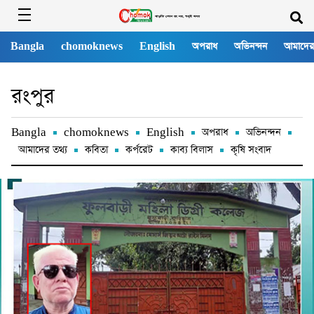
Bangla
chomoknews
English
অপরাধ
অভিনন্দন
আমাদের
রংপুর
Bangla
chomoknews
English
অপরাধ
অভিনন্দন
আমাদের তথ্য
কবিতা
কর্পরেট
কাব্য বিলাস
কৃষি সংবাদ