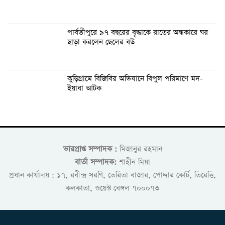
পার্বতীপুরে ৯৭ বছরের বৃদ্ধাকে রাতের অন্ধকারে ঘর
ছাড়া করলেন ছেলের বউ
কুড়িগ্রামে বিজিবির অভিযানে বিপুল পরিমাণে মদ-
ইয়াবা আটক
ভারপ্রাপ্ত সম্পাদক :
মিজানুর রহমান
বার্তা সম্পাদক:
শাহীন মিয়া
প্রধান কার্যালয় : ১৭, রবীন্দ্র সরণি, তেরিতা বাজার, পোদ্দার কোর্ট, তিরেত্তি,
কলকাতা, ওয়েস্ট বেঙ্গল ৭০০০৭৩