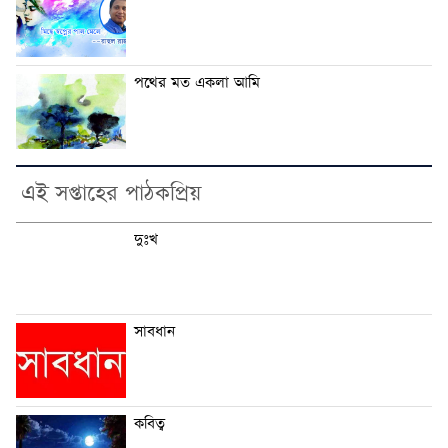
পথের মত একলা আমি
এই সপ্তাহের পাঠকপ্রিয়
দুঃখ
সাবধান
কবিত্ব