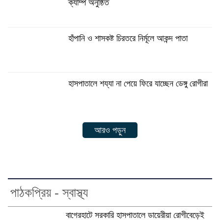
ক্যাম্প অনুষ্ঠিত
হাঁপানি ও শাসকষ্ট চিরতরে নির্মূলে আকন্দ পাতা
হাসপাতালে শয্যা না পেয়ে ফিরে যাচ্ছেন ডেঙ্গু রোগীরা
আরও পড়ুন
পাঠকপ্রিয় - স্বাস্থ্য
বাগেরহাটে সরকারি হাসপাতালে ডায়েরীয়া রোগীবেড়েই