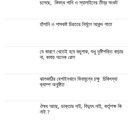
চলেছে, বিশুদ্ধ পানি ও স্যালাইনের তীব্র সংকট
হাঁপানি ও শাসকষ্ট চিরতরে নির্মূলে আকন্দ পাতা
যে কারণে খেতেই হবে কচুশাক, শুধু দৃষ্টিশক্তি বাড়ায়
না, কমায় অনেক রোগ
ঝালকাঠির বেশাইনখানে বিনামূল্যে চক্ষু চিকিৎস্যা
ক্যাম্প অনুষ্ঠিত
ঔষধ আছে, ডাক্তার নাই, বিদ্যুৎ নাই, কর্তৃপক্ষ কি
নাই ?