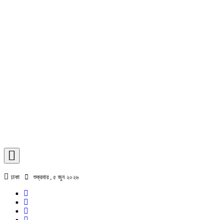
ঢাকা
শুক্রবার , ৫ জুন ২০২৬