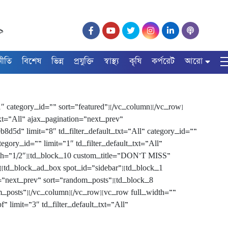
১৯
নীতি
বিশেষ
ভিন্ন
প্রযুক্তি
স্বাস্থ্য
কৃষি
কর্পরেট
আরো
″ category_id=”” sort=”featured”][/vc_column][/vc_row]
t=”All” ajax_pagination=”next_prev”
d” limit=”8″ td_filter_default_txt=”All” category_id=””
ory_id=”” limit=”1″ td_filter_default_txt=”All”
dth=”1/2″][td_block_10 custom_title=”DON’T MISS”
″][td_block_ad_box spot_id=”sidebar”][td_block_1
=”next_prev” sort=”random_posts”][td_block_8
_posts”][/vc_column][/vc_row][vc_row full_width=””
imit=”3″ td_filter_default_txt=”All”