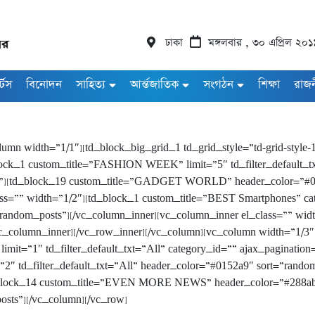
ঢাকা
মঙ্গলবার , ৩০ এপ্রিল ২০
র্টস
বিনোদন
সাহিত্য
আর্ন্তজাতিক
সংগঠন
শিক্ষা
রাজ
umn width=”1/1″][td_block_big_grid_1 td_grid_style=”td-grid-style-1
lock_1 custom_title=”FASHION WEEK” limit=”5″ td_filter_default_tx
s”][td_block_19 custom_title=”GADGET WORLD” header_color=”#0b8d5
s=”” width=”1/2″][td_block_1 custom_title=”BEST Smartphones” categ
”random_posts”][/vc_column_inner][vc_column_inner el_class=”” wi
[/vc_column_inner][/vc_row_inner][/vc_column][vc_column width=”1/3
t=”1″ td_filter_default_txt=”All” category_id=”” ajax_pagination
 td_filter_default_txt=”All” header_color=”#0152a9″ sort=”random
_block_14 custom_title=”EVEN MORE NEWS” header_color=”#288abf” l
osts”][/vc_column][/vc_row]