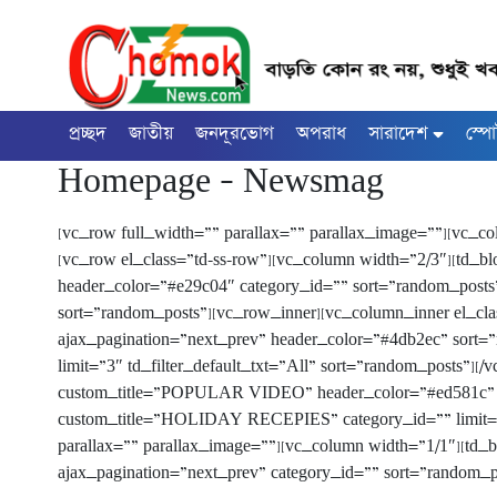
প্রচ্ছদ
জাতীয়
জনদূরভোগ
অপরাধ
সারাদেশ
স্পো
Homepage – Newsmag
[vc_row full_width=”” parallax=”” parallax_image=””][vc_col
[vc_row el_class=”td-ss-row”][vc_column width=”2/3″][td_b
header_color=”#e29c04″ category_id=”” sort=”random_post
sort=”random_posts”][vc_row_inner][vc_column_inner el_clas
ajax_pagination=”next_prev” header_color=”#4db2ec” sort=
limit=”3″ td_filter_default_txt=”All” sort=”random_posts”]
custom_title=”POPULAR VIDEO” header_color=”#ed581c” limi
custom_title=”HOLIDAY RECEPIES” category_id=”” limit=”2″
parallax=”” parallax_image=””][vc_column width=”1/1″][td
ajax_pagination=”next_prev” category_id=”” sort=”random_p