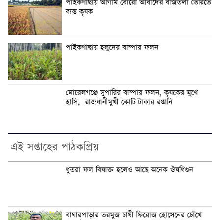
পাইকগাছায় আগাম বোরো আবাদের বীজতলা তৈরিতে
ব্যস্ত কৃষক
পাইকগাছায় হলুদের বাম্পার ফলন
মোরেলগঞ্জে সুপারির বাম্পার ফলন, কৃষকের মুখে
হাসি, রাজধানীমুখী কোটি টাকার রপ্তানি
এই সপ্তাহের পাঠকপ্রিয়
ধুতরা ফল বিষাক্ত হলেও আছে অনেক ঔষধিগুন
বাঘারপাড়ার তরমুজ চাষী ফিরোজ হোসেনের চোঁখে