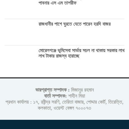
পাবনার এস এম তাশরীফ
রাজধানীর পাশে ঘুরতে যেতে পারেন হরদি বাজর
মোরেলগঞ্জে ভূমিসেবা সার্ভার সচল না থাকায় সরকার লাখ
লাখ টাকার রাজস্ব হারাচ্ছে
ভারপ্রাপ্ত সম্পাদক :
মিজানুর রহমান
বার্তা সম্পাদক:
শাহীন মিয়া
প্রধান কার্যালয় : ১৭, রবীন্দ্র সরণি, তেরিতা বাজার, পোদ্দার কোর্ট, তিরেত্তি,
কলকাতা, ওয়েস্ট বেঙ্গল ৭০০০৭৩