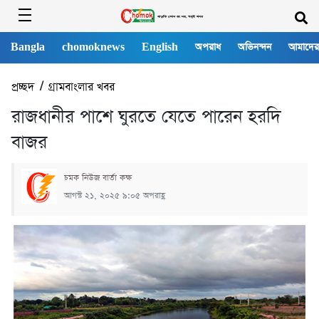
Bangla
chomoknews
English
অপরাধ
অভিনন্দন
আমাদের
প্রচ্ছদ
/
গ্রামবাংলার খবর
রাজধানীর পাশে ঘুরতে যেতে পারেন হরদি
বাজর
চমক নিউজ বার্তা কক্ষ
আগস্ট ২১, ২০২৫ ৯:০৫ অপরাহ্ণ