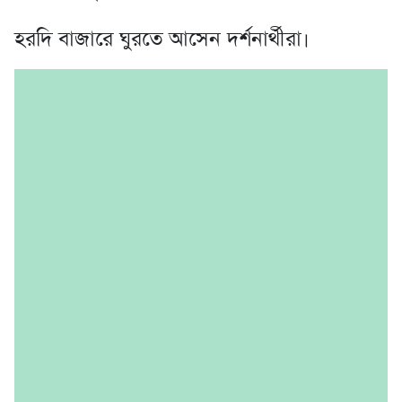
হরদি বাজারে ঘুরতে আসেন দর্শনার্থীরা।