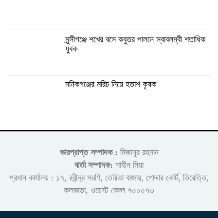
মুন্সীগঞ্জে শখের বসে কবুতর পালনে স্বাবলম্বী শতাধিক
যুবক
মনিকগঞ্জের মরিচ নিয়ে হতাশ কৃষক
ভারপ্রাপ্ত সম্পাদক :
মিজানুর রহমান
বার্তা সম্পাদক:
শাহীন মিয়া
প্রধান কার্যালয় : ১৭, রবীন্দ্র সরণি, তেরিতা বাজার, পোদ্দার কোর্ট, তিরেত্তি,
কলকাতা, ওয়েস্ট বেঙ্গল ৭০০০৭৩