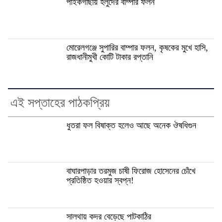
পাইকগাছায় হলুদের বাম্পার ফলন
মোরেলগঞ্জে সুপারির বাম্পার ফলন, কৃষকের মুখে হাসি,
রাজধানীমুখী কোটি টাকার রপ্তানি
এই সপ্তাহের পাঠকপ্রিয়
ধুতরা ফল বিষাক্ত হলেও আছে অনেক ঔষধিগুন
বাঘারপাড়ার তরমুজ চাষী ফিরোজ হোসেনের চোঁখে
প্রতিষ্ঠিত হওয়ার স্বপ্ন!
সালথায় কদর বেড়েছে পাটকাঠির