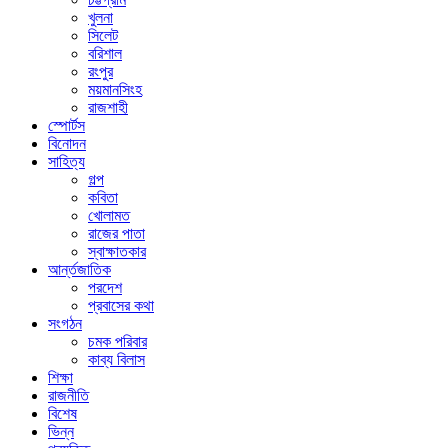
খুলনা
সিলেট
বরিশাল
রংপুর
ময়মানসিংহ
রাজশাহী
স্পোর্টস
বিনোদন
সাহিত্য
গল্প
কবিতা
খোলামত
রাজের পাতা
স্বাক্ষাতকার
আর্ন্তজাতিক
পরদেশ
প্রবাসের কথা
সংগঠন
চমক পরিবার
কাব্য বিলাস
শিক্ষা
রাজনীতি
বিশেষ
ভিন্ন