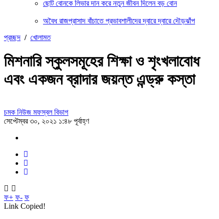
ছোট বোনকে লিভার দান করে নতুন জীবন দিলেন বড় বোন
অবৈধ রাজপ্রাসাদ বাঁচাতে প্রভাবশালীদের দ্বারে দ্বারে দৌড়ঝাঁপ
প্রচ্ছদ
/
খোলামত
মিশনারি স্কুলসমূহের শিক্ষা ও শৃংখলাবোধ
এবং একজন ব্রাদার জয়ন্ত এন্ড্রু কস্তা
চমক নিউজ মফস্বল বিভাগ
সেপ্টেম্বর ৩০, ২০২১ ১:৪৮ পূর্বাহ্ণ
ফ+
ফ-
ফ
Link Copied!