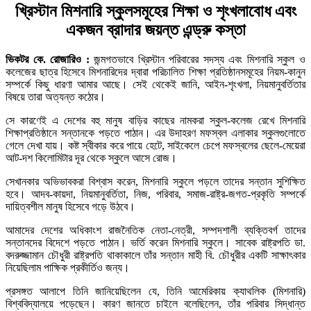
খ্রিস্টান মিশনারি স্কুলসমূহের শিক্ষা ও শৃংখলাবোধ এবং
একজন ব্রাদার জয়ন্ত এন্ড্রু কস্তা
ভিকটর কে. রোজারিও :
জন্মগতভাবে খ্রিস্টান পরিবারের সদস্য এবং মিশনারি স্কুল ও
কলেজের ছাত্র হিসেবে মিশনারিদের দ্বারা পরিচালিত শিক্ষা প্রতিষ্ঠানসমূহের নিয়ম-কানুন
সম্পর্কে কিছু ধারণা আমার আছে। সেই থেকেই জানি, আইন-শৃংখলা, নিয়মানুবর্তিতার
বিষয়ে তারা অত্যন্ত কঠোর।
সে কারণেই এ দেশের বহু মানুষ বাড়ির কাছের নামকরা স্কুল-কলেজ রেখে মিশনারি
শিক্ষাপ্রতিষ্ঠানে সন্তানকে পড়তে পাঠান। এর উদাহরণ মফস্বল এলাকার স্কুলগুলোতে
গেলে দেখা যায়। কষ্ট স্বীকার করে পায়ে হেটে, সাইকেলে চেপে মফস্বলের ছেলে-মেয়েরা
আট-দশ কিলোমিটার দূর থেকে স্কুলে আসে রোজ।
সেখানকার অভিভাবকরা বিশ্বাস করেন, মিশনারি স্কুলে পড়লে তাদের সন্তান সুশিক্ষিত
হবে। আদব-কায়দা, নিয়মানুবর্তিতা, নিজ, পরিবার, সমাজ-রাষ্ট্র-জগত-প্রকৃতি সম্পর্কে
দায়িত্বশীল মানুষ হিসেবে গড়ে উঠবে।
আমাদের দেশের অধিকাংশ রাজনৈতিক নেতা-নেত্রী, সম্পদশালী ব্যক্তিবর্গ তাদের
সন্তানদের বিদেশে পড়তে পাঠান। ভর্তি করেন মিশনারি স্কুলে। সাবেক রাষ্ট্রপতি ডা.
বদরুজ্জামান চৌধুরী রাষ্ট্রপতি থাকাকালে তাঁর সন্তান মাহী বি. চৌধুরীর একটি সাক্ষাৎকার
নিয়েছিলাম পাক্ষিক প্রকীর্তিও জন্য।
প্রসঙ্গত আলাপে তিনি জানিয়েছিলেন যে, তিনি আমেরিকায় ক্যাথলিক (মিশনারি)
বিশ্ববিদ্যালয়ে পড়েছেন। কারণ জানতে চাইলে বলেছিলেন, তাঁর পরিবার সিদ্ধান্ত