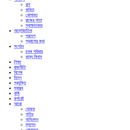
গল্প
কবিতা
খোলামত
রাজের পাতা
স্বাক্ষাতকার
আর্ন্তজাতিক
পরদেশ
প্রবাসের কথা
সংগঠন
চমক পরিবার
কাব্য বিলাস
শিক্ষা
রাজনীতি
বিশেষ
ভিন্ন
প্রযুক্তি
স্বাস্থ্য
কৃষি
কর্পরেট
আরো
ঘোষনা
গাইড
অভিনন্দন
ফ্যাশন
শোকাহত