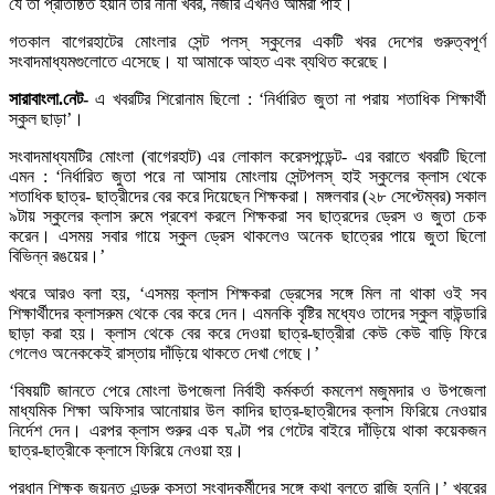
যে তা প্রতিষ্ঠিত হয়নি তার নানা খবর, নজীর এখনও আমরা পাই।
গতকাল বাগেরহাটের মোংলার সেন্ট পলস্ স্কুলের একটি খবর দেশের গুরুত্বপূর্ণ
সংবাদমাধ্যমগুলোতে এসেছে। যা আমাকে আহত এবং ব্যথিত করেছে।
সারাবাংলা.নেট-
এ খবরটির শিরোনাম ছিলো : ‘নির্ধারিত জুতা না পরায় শতাধিক শিক্ষার্থী
স্কুল ছাড়া’।
সংবাদমাধ্যমটির মোংলা (বাগেরহাট) এর লোকাল করেসপন্ডেন্ট- এর বরাতে খবরটি ছিলো
এমন : ‘নির্ধারিত জুতা পরে না আসায় মোংলায় সেন্টপলস্ হাই স্কুলের ক্লাস থেকে
শতাধিক ছাত্র- ছাত্রীদের বের করে দিয়েছেন শিক্ষকরা। মঙ্গলবার (২৮ সেপ্টেম্বর) সকাল
৯টায় স্কুলের ক্লাস রুমে প্রবেশ করলে শিক্ষকরা সব ছাত্রদের ড্রেস ও জুতা চেক
করেন। এসময় সবার গায়ে স্কুল ড্রেস থাকলেও অনেক ছাত্রের পায়ে জুতা ছিলো
বিভিন্ন রঙয়ের।’
খবরে আরও বলা হয়, ‘এসময় ক্লাস শিক্ষকরা ড্রেসের সঙ্গে মিল না থাকা ওই সব
শিক্ষার্থীদের ক্লাসরুম থেকে বের করে দেন। এমনকি বৃষ্টির মধ্যেও তাদের স্কুল বাউন্ডারি
ছাড়া করা হয়। ক্লাস থেকে বের করে দেওয়া ছাত্র-ছাত্রীরা কেউ কেউ বাড়ি ফিরে
গেলেও অনেককেই রাস্তায় দাঁড়িয়ে থাকতে দেখা গেছে।’
‘বিষয়টি জানতে পেরে মোংলা উপজেলা নির্বাহী কর্মকর্তা কমলেশ মজুমদার ও উপজেলা
মাধ্যমিক শিক্ষা অফিসার আনোয়ার উল কাদির ছাত্র-ছাত্রীদের ক্লাস ফিরিয়ে নেওয়ার
নির্দেশ দেন। এরপর ক্লাস শুরুর এক ঘণ্টা পর গেটের বাইরে দাঁড়িয়ে থাকা কয়েকজন
ছাত্র-ছাত্রীকে ক্লাসে ফিরিয়ে নেওয়া হয়।
প্রধান শিক্ষক জয়ন্ত এন্ড্রু কস্তা সংবাদকর্মীদের সঙ্গে কথা বলতে রাজি হননি।’ খবরের