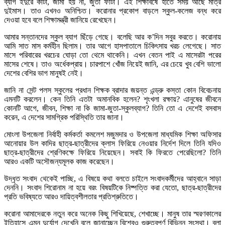
ব্যাগ ইঁদুরে কাটা, জামা হয় না, জুতা ফাটা। এই শিক্ষাবর্ষে হাতে সময় আছে মাত্র
দুইমাস। তাও এখনও অনিশ্চিত। করোনার প্রকোপ বাড়লে স্কুল-কলেজ বন্ধ করে
দেওয়া হবে বলে শিক্ষামন্ত্রী জানিয়ে রেখেছেন।
আমার সন্তানদের স্কুল ব্যাগ ছিঁড়ে গেছে। বলেছি আর ক’দিন সবুর করতে। করোনায়
আমি সাত মাস কর্মহীন ছিলাম। তার আগে হাসপাতালে চিকিৎসায় খরচ লেগেছে। সাত
মাসে পরিবারের খরচের ঘোড়া তো থেমে থাকেনি। এখন বেতন পাই এ মাসেরটা পরের
মাসের শেষে। তাও অর্ধেকপ্রায়। চারপাশে খোঁজ নিয়েই জানি, এর চেয়ে খুব বেশি ভালো
দেশের বেশির ভাগ মানুষই নেই।
জানি না সেন্ট পলস স্কুলের প্রধান শিক্ষক ব্রাদার জয়ন্ত এন্ড্রু কস্তা কোন বিবেচনায়
এমনটি করলেন। কেন তিনি এতটা অমানবিক হলেন? শৃংখলা রক্ষায়? এানুষের জীবনে
কোনটি আগে, জীবন, শিক্ষা না কি জামা-জুতা-স্কুলব্যাগ? তিনি তো এ দেশেই বসবাস
করেন, এ দেশের সামগ্রিক পরিস্থিতি তার জানা।
মোংলা উপজেলা নির্বাহী কর্মকর্তা কমলেশ মজুমদার ও উপজেলা মাধ্যমিক শিক্ষা অফিসার
আনোয়ার উল কাদির ছাত্র-ছাত্রীদের ক্লাস ফিরিয়ে নেওয়ার নির্দেশ দিলে তিনি যদিও
ছাত্র-ছাত্রীদের শ্রেণিকক্ষে ফিরিয়ে নিয়েছেন। সবাই কি ফিরতে পেরেছিলো? তিনি
আরও একটি অসৌজন্যমূলক কাজ করেছেন।
উদ্ধৃত সংবাদ থেকেই পাচ্ছি, এ বিষয়ে কথা বলতে চাইলে সংবাদকর্মীদের আহ্বানে সাড়া
দেননি। সংবাদ শিরোনাম না হয়ে বরং বিষয়টিকে নিষ্পত্তি করা যেতো, ছাত্র-ছাত্রীদের
প্রতি ভবিষ্যতে আরও দায়িত্বশীলতার প্রতিশ্রুতিতে।
করোনা আমাদেরকে নতুন করে অনেক কিছু শিখিয়েছে, শেখাচ্ছে। মানুষ তার স্মরণকালের
ইতিহাসে এমন দুর্যোগ দেখেনি বলে জানাচ্ছেন বিশ্বেও গুরুত্বপূর্ণ বিভিন্ন সংস্থা। বলা