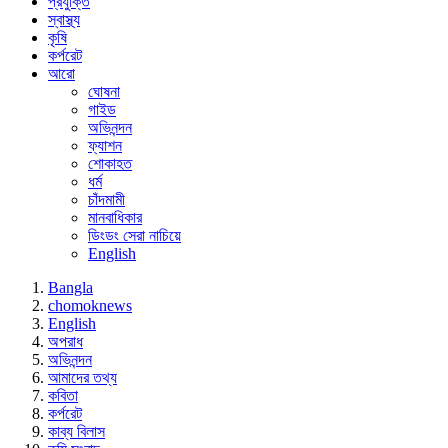
প্রযুক্তি
স্বাস্থ্য
কৃষি
কর্পরেট
আরো
ঘোষনা
গাইড
অভিনন্দন
ফ্যাশন
শোকাহত
ধর্ম
চাঁদমামী
মানবাধিকার
ডিংডং সেরা নাচিয়ে
English
Bangla
chomoknews
English
অপরাধ
অভিনন্দন
আমাদের তথ্য
কবিতা
কর্পরেট
কাব্য বিলাস