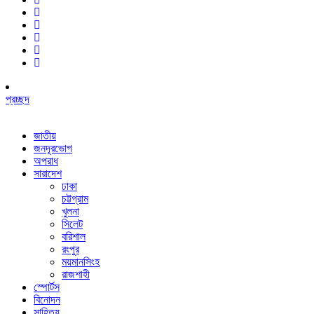
প্রচ্ছদ
জাতীয়
জনদূরভোগ
অপরাধ
সারাদেশ
ঢাকা
চট্টগ্রাম
খুলনা
সিলেট
বরিশাল
রংপুর
ময়মানসিংহ
রাজশাহী
স্পোর্টস
বিনোদন
সাহিত্য