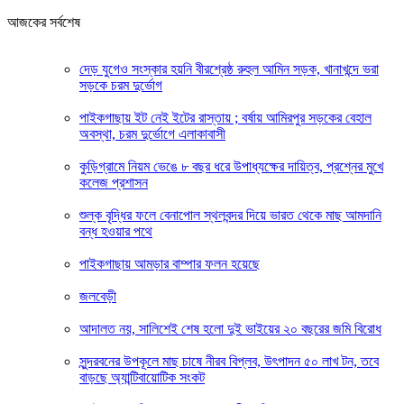
আজকের সর্বশেষ
দেড় যুগেও সংস্কার হয়নি বীরশ্রেষ্ঠ রুহুল আমিন সড়ক, খানাখন্দে ভরা
সড়কে চরম দুর্ভোগ
পাইকগাছায় ইট নেই ইটের রাস্তায় ; বর্ষায় আমিরপুর সড়কের বেহাল
অবস্থা, চরম দুর্ভোগে এলাকাবাসী
কুড়িগ্রামে নিয়ম ভেঙে ৮ বছর ধরে উপাধ্যক্ষের দায়িত্ব, প্রশ্নের মুখে
কলেজ প্রশাসন
শুল্ক বৃদ্ধির ফলে বেনাপোল স্থলবন্দর দিয়ে ভারত থেকে মাছ আমদানি
বন্ধ হওয়ার পথে
পাইকগাছায় আমড়ার বাম্পার ফলন হয়েছে
জলবেড়ী
আদালত নয়, সালিশেই শেষ হলো দুই ভাইয়ের ২০ বছরের জমি বিরোধ
সুন্দরবনের উপকূলে মাছ চাষে নীরব বিপ্লব, উৎপাদন ৫০ লাখ টন, তবে
বাড়ছে অ্যান্টিবায়োটিক সংকট