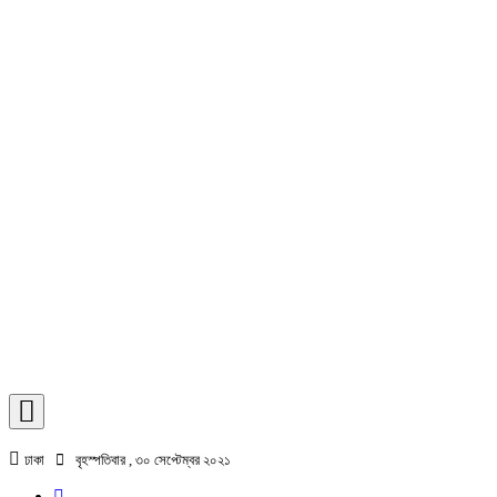
ঢাকা
বৃহস্পতিবার , ৩০ সেপ্টেম্বর ২০২১