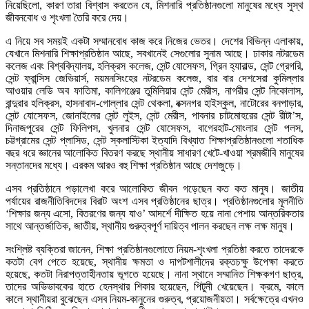
নিয়েছিলো, কারণ তারা বিশ্বাস করতেন যে, মিশনারি প্রতিষ্ঠানগুলো মানুষের মধ্যে সুস্থ
জীবনবোধ ও শৃংখলা তৈরি করে দেয়।
এ নিয়ে সব সময়ই একটা সম্মানবোধ কাজ করে নিজের ভেতর। দেশের বিভিন্ন এলাকায়,
যেখানে মিশনারি শিক্ষাপ্রতিষ্ঠান আছে, সবখানেই সেগুলোর সুনাম আছে। ঢাকার নটরডেম
কলেজ এবং বিশ্ববিদ্যালয়, হলিক্রস কলেজ, সেন্ট যোসেফস, গ্রিন হ্যারাল্ড, সেন্ট গ্রেগরি,
সেন্ট ফ্রান্সিস জেভিয়ার্স, ময়মনসিংহের নটরডেম কলেজ, বার বার দেশসেরা কুমিল্লার
আওয়ার লেডি অব ফাতিমা, কালিগঞ্জের তুমিলিয়ার সেন্ট মেরীস, নাগরীর সেন্ট নিকোলাস,
বান্দুরার হলিক্রস, হাসনাবাদ-গোল্লার সেন্ট থেকলা, বক্সনগর হাইস্কুল, নাটোরের বনপাড়ার,
সেন্ট যোসেফস, জোনাইলের সেন্ট লুইস, সেন্ট মেরীস, পাবনার চাটমোহরের সেন্ট রীটা’স,
দিনাজপুরের সেন্ট ফিলিপস, খুলনার সেন্ট যোসেফস, বাগেরহাট-মোংলার সেন্ট পলস,
চট্টগ্রামের সেন্ট প্লাসিড, সেন্ট স্কলাস্টিকা ইত্যাদি বিখ্যাত শিক্ষাপ্রতিষ্ঠানগুলো শতাধিক
বছর ধরে জ্ঞানের আলোকিত বিতরণ করছে স্থানীয় সাধারণ খেটে-খাওয়া শ্রমজীবি মানুষের
সন্তানদের মধ্যে। এরকম আরও বহু শিক্ষা প্রতিষ্ঠান আছে দেশজুড়ে।
এসব প্রতিষ্ঠানে পড়ালেখা করে আলোকিত জীবন গড়েছেন কত কত মানুষ। জাতীয়
পর্যায়ের রাজনীতিবিদদের বিরাট অংশ এসব প্রতিষ্ঠানের ছাত্র। প্রতিষ্ঠানগুলোর মূলনীতি
‘শিক্ষার জন্য এসো, বিতরণের জন্য যাও’ আদর্শে দীক্ষিত হয়ে নানা পেশায় আন্তরিকতার
সাথে আন্তর্জাতিক, জাতীয়, স্থানীয় গুরুত্বপূর্ণ দায়িত্ব পালন করছেন লক্ষ লক্ষ মানুষ।
সংশ্লিষ্ট ব্যক্তিরা জানেন, শিক্ষা প্রতিষ্ঠানগুলোতে নিয়ম-শৃংখলা প্রতিষ্ঠা করতে তাদেরকে
কতটা বেগ পেতে হয়েছে, স্থানীয় ক্ষমতা ও দাপটশালীদের রক্তচক্ষু উপেক্ষা করতে
হয়েছে, কতটা নিরাপত্তাহীনতায় ভূগতে হয়েছে। নানা স্থানে সম্মানিত শিক্ষকগণ ছাত্র,
তাদের অভিভাবকের হাতে হেনস্থার শিকার হয়েছেন, পিটুনী খেয়েছেন। ক্রমে, কালে
কালে স্থানীয়রা বুঝেছেন এসব নিয়ম-কানুনের গুরুত্ব, প্রয়োজনীয়তা। সর্বক্ষেত্রে এখনও