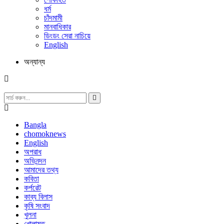
ধর্ম
চাঁদমামী
মানবাধিকার
ডিংডং সেরা নাচিয়ে
English
অন্যান্য
Bangla
chomoknews
English
অপরাধ
অভিনন্দন
আমাদের তথ্য
কবিতা
কর্পরেট
কাব্য বিলাস
কৃষি সংবাদ
খুলনা
খোলামত