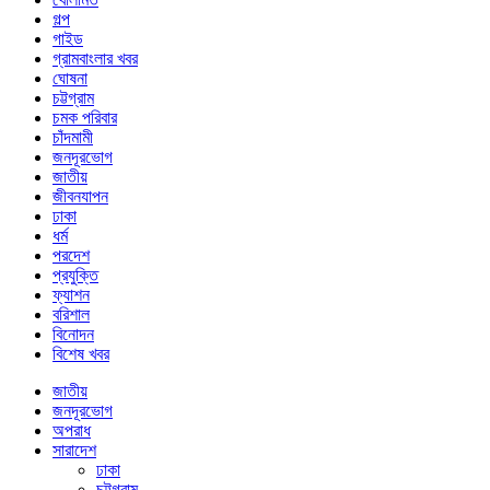
গল্প
গাইড
গ্রামবাংলার খবর
ঘোষনা
চট্টগ্রাম
চমক পরিবার
চাঁদমামী
জনদূরভোগ
জাতীয়
জীবনযাপন
ঢাকা
ধর্ম
পরদেশ
প্রযুক্তি
ফ্যাশন
বরিশাল
বিনোদন
বিশেষ খবর
জাতীয়
জনদূরভোগ
অপরাধ
সারাদেশ
ঢাকা
চট্টগ্রাম