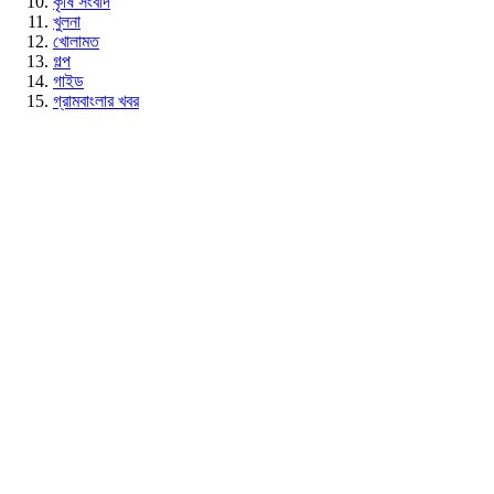
কৃষি সংবাদ
খুলনা
খোলামত
গল্প
গাইড
গ্রামবাংলার খবর