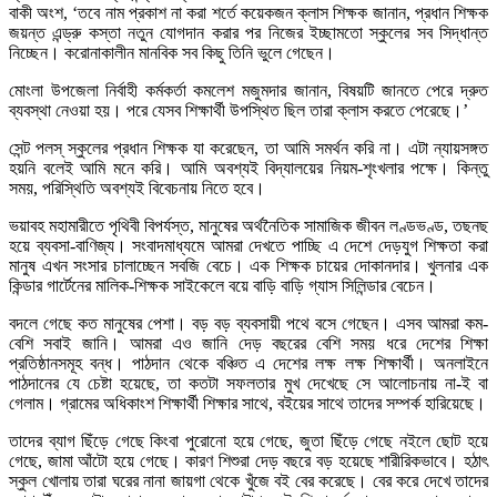
বাকী অংশ, ‘তবে নাম প্রকাশ না করা শর্তে কয়েকজন ক্লাস শিক্ষক জানান, প্রধান শিক্ষক
জয়ন্ত এন্ড্রু কস্তা নতুন যোগদান করার পর নিজের ইচ্ছামতো স্কুলের সব সিদ্ধান্ত
নিচ্ছেন। করোনাকালীন মানবিক সব কিছু তিনি ভুলে গেছেন।
মোংলা উপজেলা নির্বাহী কর্মকর্তা কমলেশ মজুমদার জানান, বিষয়টি জানতে পেরে দ্রুত
ব্যবস্থা নেওয়া হয়। পরে যেসব শিক্ষার্থী উপস্থিত ছিল তারা ক্লাস করতে পেরেছে।’
সেন্ট পলস্ স্কুলের প্রধান শিক্ষক যা করেছেন, তা আমি সমর্থন করি না। এটা ন্যায়সঙ্গত
হয়নি বলেই আমি মনে করি। আমি অবশ্যই বিদ্যালয়ের নিয়ম-শৃংখলার পক্ষে। কিন্তু
সময়, পরিস্থিতি অবশ্যই বিবেচনায় নিতে হবে।
ভয়াবহ মহামারীতে পৃথিবী বিপর্যস্ত, মানুষের অর্থনৈতিক সামাজিক জীবন লণ্ডভণ্ড, তছনছ
হয়ে ব্যবসা-বাণিজ্য। সংবাদমাধ্যমে আমরা দেখতে পাচ্ছি এ দেশে দেড়যুগ শিক্ষতা করা
মানুষ এখন সংসার চালাচ্ছেন সবজি বেচে। এক শিক্ষক চায়ের দোকানদার। খুলনার এক
কিন্ডার গার্টেনের মালিক-শিক্ষক সাইকেলে বয়ে বাড়ি বাড়ি গ্যাস সিলিন্ডার বেচেন।
বদলে গেছে কত মানুষের পেশা। বড় বড় ব্যবসায়ী পথে বসে গেছেন। এসব আমরা কম-
বেশি সবাই জানি। আমরা এও জানি দেড় বছরের বেশি সময় ধরে দেশের শিক্ষা
প্রতিষ্ঠানসমূহ বন্ধ। পাঠদান থেকে বঞ্চিত এ দেশের লক্ষ লক্ষ শিক্ষার্থী। অনলাইনে
পাঠদানের যে চেষ্টা হয়েছে, তা কতটা সফলতার মুখ দেখেছে সে আলোচনায় না-ই বা
গেলাম। গ্রামের অধিকাংশ শিক্ষার্থী শিক্ষার সাথে, বইয়ের সাথে তাদের সম্পর্ক হারিয়েছে।
তাদের ব্যাগ ছিঁড়ে গেছে কিংবা পুরোনো হয়ে গেছে, জুতা ছিঁড়ে গেছে নইলে ছোট হয়ে
গেছে, জামা আঁটো হয়ে গেছে। কারণ শিশুরা দেড় বছরে বড় হয়েছে শারীরিকভাবে। হঠাৎ
স্কুল খোলায় তারা ঘরের নানা জায়গা থেকে খুঁজে বই বের করেছে। বের করে দেখে তাদের