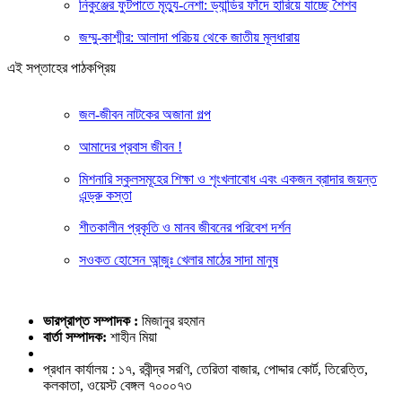
নিকুঞ্জের ফুটপাতে মৃত্যু-নেশা: ড্যান্ডির ফাঁদে হারিয়ে যাচ্ছে শৈশব
জম্মু-কাশ্মীর: আলাদা পরিচয় থেকে জাতীয় মূলধারায়
এই সপ্তাহের পাঠকপ্রিয়
জল-জীবন নাটকের অজানা গল্প
আমাদের প্রবাস জীবন !
মিশনারি স্কুলসমূহের শিক্ষা ও শৃংখলাবোধ এবং একজন ব্রাদার জয়ন্ত
এন্ড্রু কস্তা
শীতকালীন প্রকৃতি ও মানব জীবনের পরিবেশ দর্শন
সওকত হোসেন আন্জুঃ খেলার মাঠের সাদা মানুষ
ভারপ্রাপ্ত সম্পাদক :
মিজানুর রহমান
বার্তা সম্পাদক:
শাহীন মিয়া
প্রধান কার্যালয় : ১৭, রবীন্দ্র সরণি, তেরিতা বাজার, পোদ্দার কোর্ট, তিরেত্তি,
কলকাতা, ওয়েস্ট বেঙ্গল ৭০০০৭৩