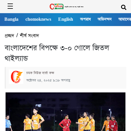
Bangla
chomoknews
English
অপরাধ
অভিনন্দন
আমাদের
প্রচ্ছদ
/
শীর্ষ সংবাদ
বাংলাদেশের বিপক্ষে ৩-০ গোলে জিতল
থাইল্যান্ড
চমক নিউজ বার্তা কক্ষ
অক্টোবর ২৪, ২০২৫ ৯:১৮ অপরাহ্ণ