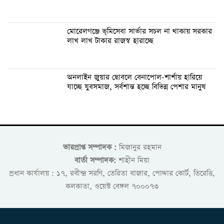
মোরেলগঞ্জে ভূমিসেবা সার্ভার সচল না থাকায় সরকার
লাখ লাখ টাকার রাজস্ব হারাচ্ছে
অনলাইন জুয়ার ছোবলে বেনাপোল-শার্শায় হারিয়ে
যাচ্ছে যুবসমাজ, সর্বশান্ত হচ্ছে বিভিন্ন পেশার মানুষ
ভারপ্রাপ্ত সম্পাদক :
মিজানুর রহমান
বার্তা সম্পাদক:
শাহীন মিয়া
প্রধান কার্যালয় : ১৭, রবীন্দ্র সরণি, তেরিতা বাজার, পোদ্দার কোর্ট, তিরেত্তি,
কলকাতা, ওয়েস্ট বেঙ্গল ৭০০০৭৩