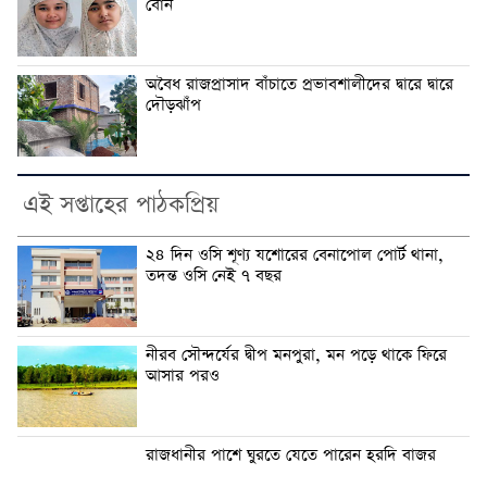
বোন
অবৈধ রাজপ্রাসাদ বাঁচাতে প্রভাবশালীদের দ্বারে দ্বারে
দৌড়ঝাঁপ
এই সপ্তাহের পাঠকপ্রিয়
২৪ দিন ওসি শূণ্য যশোরের বেনাপোল পোর্ট থানা,
তদন্ত ওসি নেই ৭ বছর
নীরব সৌন্দর্যের দ্বীপ মনপুরা, মন পড়ে থাকে ফিরে
আসার পরও
রাজধানীর পাশে ঘুরতে যেতে পারেন হরদি বাজর