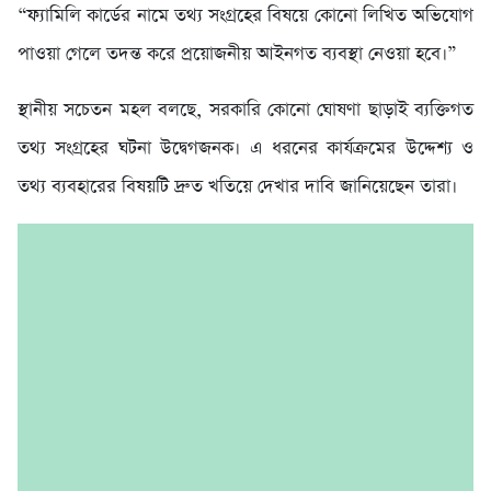
“ফ্যামিলি কার্ডের নামে তথ্য সংগ্রহের বিষয়ে কোনো লিখিত অভিযোগ
পাওয়া গেলে তদন্ত করে প্রয়োজনীয় আইনগত ব্যবস্থা নেওয়া হবে।”
স্থানীয় সচেতন মহল বলছে, সরকারি কোনো ঘোষণা ছাড়াই ব্যক্তিগত
তথ্য সংগ্রহের ঘটনা উদ্বেগজনক। এ ধরনের কার্যক্রমের উদ্দেশ্য ও
তথ্য ব্যবহারের বিষয়টি দ্রুত খতিয়ে দেখার দাবি জানিয়েছেন তারা।