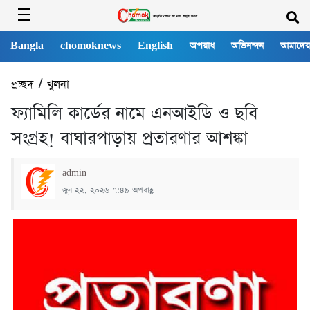
Bangla
chomoknews
English
অপরাধ
অভিনন্দন
আমাদের
প্রচ্ছদ
/
খুলনা
ফ্যামিলি কার্ডের নামে এনআইডি ও ছবি
সংগ্রহ! বাঘারপাড়ায় প্রতারণার আশঙ্কা
admin
জুন ২২, ২০২৬ ৭:৪৯ অপরাহ্ণ