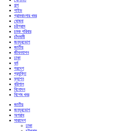
গল্প
গাইড
গ্রামবাংলার খবর
ঘোষনা
চট্টগ্রাম
চমক পরিবার
চাঁদমামী
জনদূরভোগ
জাতীয়
জীবনযাপন
ঢাকা
ধর্ম
পরদেশ
প্রযুক্তি
ফ্যাশন
বরিশাল
বিনোদন
বিশেষ খবর
জাতীয়
জনদূরভোগ
অপরাধ
সারাদেশ
ঢাকা
চট্টগ্রাম