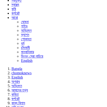
প্রযুক্তি
স্বাস্থ্য
কৃষি
কর্পরেট
আরো
ঘোষনা
গাইড
অভিনন্দন
ফ্যাশন
শোকাহত
ধর্ম
চাঁদমামী
মানবাধিকার
ডিংডং সেরা নাচিয়ে
English
Bangla
chomoknews
English
অপরাধ
অভিনন্দন
আমাদের তথ্য
কবিতা
কর্পরেট
কাব্য বিলাস