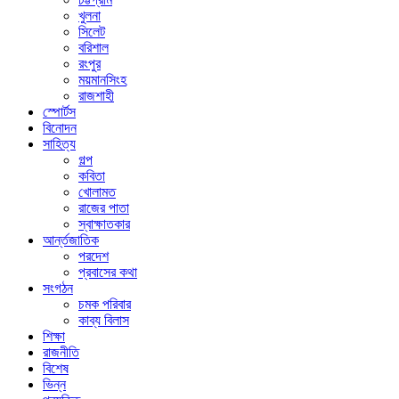
খুলনা
সিলেট
বরিশাল
রংপুর
ময়মানসিংহ
রাজশাহী
স্পোর্টস
বিনোদন
সাহিত্য
গল্প
কবিতা
খোলামত
রাজের পাতা
স্বাক্ষাতকার
আর্ন্তজাতিক
পরদেশ
প্রবাসের কথা
সংগঠন
চমক পরিবার
কাব্য বিলাস
শিক্ষা
রাজনীতি
বিশেষ
ভিন্ন