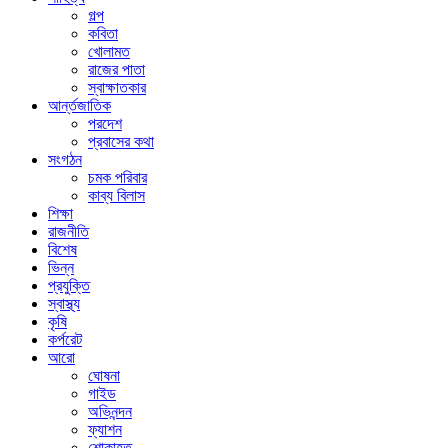
গল্প
কবিতা
খোলামত
রাজের পাতা
স্বাক্ষাতকার
আর্ন্তজাতিক
পরদেশ
প্রবাসের কথা
সংগঠন
চমক পরিবার
কাব্য বিলাস
শিক্ষা
রাজনীতি
বিশেষ
ভিন্ন
প্রযুক্তি
স্বাস্থ্য
কৃষি
কর্পরেট
আরো
ঘোষনা
গাইড
অভিনন্দন
ফ্যাশন
শোকাহত