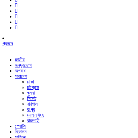
প্রচ্ছদ
জাতীয়
জনদূরভোগ
অপরাধ
সারাদেশ
ঢাকা
চট্টগ্রাম
খুলনা
সিলেট
বরিশাল
রংপুর
ময়মানসিংহ
রাজশাহী
স্পোর্টস
বিনোদন
সাহিত্য