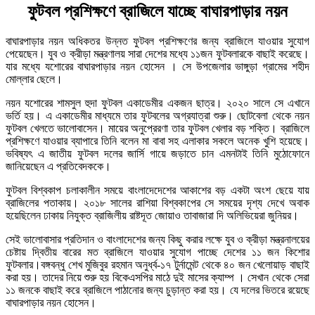
ফুটবল প্রশিক্ষণে ব্রাজিলে যাচ্ছে বাঘারপাড়ার নয়ন
বাঘারপাড়ার নয়ন অধিকতর উন্নত ফুটবল প্রশিক্ষণের জন্য ব্রাজিলে যাওয়ার সুযোগ
পেয়েছেন। যুব ও ক্রীড়া মন্ত্রণালয় সারা দেশের মধ্যে ১১জন ফুটবলারকে বাছাই করেছে।
যার মধ্যে যশোরের বাঘারপাড়ার নয়ন হোসেন । সে উপজেলার ভাঙ্গুড়া গ্রামের শহীদ
মোল্লার ছেলে।
নয়ন যশোরের শামসুল হুদা ফুটবল একাডেমীর একজন ছাত্র। ২০২০ সালে সে এখানে
ভর্তি হয়। এ একাডেমীর মাধ্যমে তার ফুটবলের অগ্রযাত্রা শুরু। ছোটবেলা থেকে নয়ন
ফুটবল খেলতে ভালোবাসেন। মায়ের অনুপ্রেরণা তার ফুটবল খেলার বড় শক্তি। ব্রাজিলে
প্রশিক্ষণে যাওয়ার ব্যাপারে তিনি বলেন মা বাবা সহ এলাকার সকলে অনেক খুশি হয়েছে।
ভবিষ্যৎ এ জাতীয় ফুটবল দলের জার্সি গায়ে জড়াতে চান এমনটাই তিনি মুঠোফোনে
জানিয়েছেন এ প্রতিবেদককে।
ফুটবল বিশ্বকাপ চলাকালীন সময়ে বাংলাদেদেশের আকাশের বড় একটা অংশ ছেয়ে যায়
ব্রাজিলের পতাকায়। ২০১৮ সালের রাশিয়া বিশ্বকাপের সে সময়ের দৃশ্য দেখে অবাক
হয়েছিলেন ঢাকায় নিযুক্ত ব্রাজিলীয় রাষ্টদূত জোয়াও তাবাজারা দি অলিভিয়েরা জুনিয়র।
সেই ভালোবাসার প্রতিদান ও বাংলাদেশের জন্য কিছু করার লক্ষে যুব ও ক্রীড়া মন্ত্রনালয়ের
চেষ্টায় দ্বিতীয় বারের মত ব্রাজিলে যাওয়ার সুযোগ পাচ্ছে দেশের ১১ জন কিশোর
ফুটবলার।বঙ্গবন্ধু শেখ মুজিবুর রহমান অনুর্ধ্ব-১৭ টুর্নামেন্ট থেকে ৪০ জন খেলোয়াড় বাছাই
করা হয়। তাদের নিয়ে শুরু হয় বিকেএসপির মাঠে দুই মাসের ক্যাম্প । সেখান থেকে সেরা
১১ জনকে বাছাই করে ব্রাজিলে পাঠানোর জন্য চুড়ান্ত করা হয়। যে দলের ভিতরে রয়েছে
বাঘারপাড়ার নয়ন হোসেন।