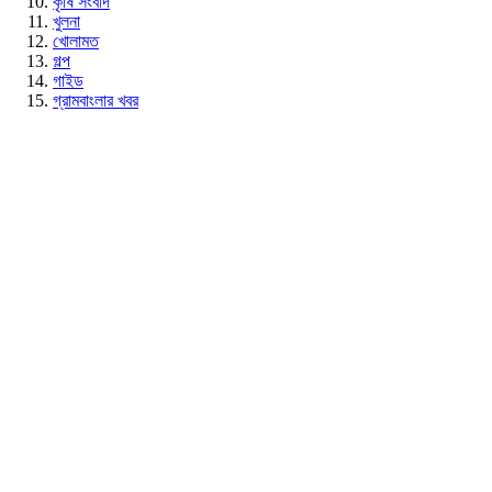
কৃষি সংবাদ
খুলনা
খোলামত
গল্প
গাইড
গ্রামবাংলার খবর