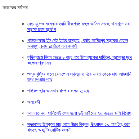
আজকের সর্বশেষ
দেড় যুগেও সংস্কার হয়নি বীরশ্রেষ্ঠ রুহুল আমিন সড়ক, খানাখন্দে ভরা
সড়কে চরম দুর্ভোগ
পাইকগাছায় ইট নেই ইটের রাস্তায় ; বর্ষায় আমিরপুর সড়কের বেহাল
অবস্থা, চরম দুর্ভোগে এলাকাবাসী
কুড়িগ্রামে নিয়ম ভেঙে ৮ বছর ধরে উপাধ্যক্ষের দায়িত্ব, প্রশ্নের মুখে
কলেজ প্রশাসন
শুল্ক বৃদ্ধির ফলে বেনাপোল স্থলবন্দর দিয়ে ভারত থেকে মাছ আমদানি
বন্ধ হওয়ার পথে
পাইকগাছায় আমড়ার বাম্পার ফলন হয়েছে
জলবেড়ী
আদালত নয়, সালিশেই শেষ হলো দুই ভাইয়ের ২০ বছরের জমি বিরোধ
সুন্দরবনের উপকূলে মাছ চাষে নীরব বিপ্লব, উৎপাদন ৫০ লাখ টন, তবে
বাড়ছে অ্যান্টিবায়োটিক সংকট