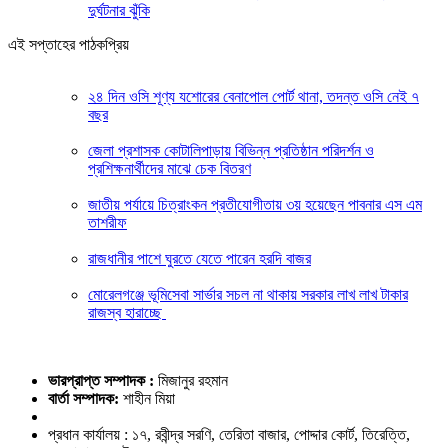
দুর্ঘটনার ঝুঁকি
এই সপ্তাহের পাঠকপ্রিয়
২৪ দিন ওসি শূণ্য যশোরের বেনাপোল পোর্ট থানা, তদন্ত ওসি নেই ৭
বছর
জেলা প্রশাসক কোটালিপাড়ায় বিভিন্ন প্রতিষ্ঠান পরিদর্শন ও
প্রশিক্ষনার্থীদের মাঝে চেক বিতরণ
জাতীয় পর্যায়ে চিত্রাংকন প্রতীযোগীতায় ৩য় হয়েছেন পাবনার এস এম
তাশরীফ
রাজধানীর পাশে ঘুরতে যেতে পারেন হরদি বাজর
মোরেলগঞ্জে ভূমিসেবা সার্ভার সচল না থাকায় সরকার লাখ লাখ টাকার
রাজস্ব হারাচ্ছে
ভারপ্রাপ্ত সম্পাদক :
মিজানুর রহমান
বার্তা সম্পাদক:
শাহীন মিয়া
প্রধান কার্যালয় : ১৭, রবীন্দ্র সরণি, তেরিতা বাজার, পোদ্দার কোর্ট, তিরেত্তি,