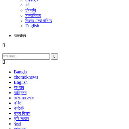
ধর্ম
চাঁদমামী
মানবাধিকার
ডিংডং সেরা নাচিয়ে
English
অন্যান্য
Bangla
chomoknews
English
অপরাধ
অভিনন্দন
আমাদের তথ্য
কবিতা
কর্পরেট
কাব্য বিলাস
কৃষি সংবাদ
খুলনা
খোলামত