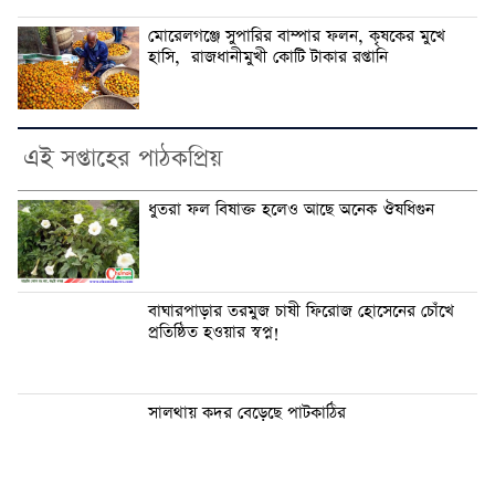
মোরেলগঞ্জে সুপারির বাম্পার ফলন, কৃষকের মুখে
হাসি, রাজধানীমুখী কোটি টাকার রপ্তানি
এই সপ্তাহের পাঠকপ্রিয়
ধুতরা ফল বিষাক্ত হলেও আছে অনেক ঔষধিগুন
বাঘারপাড়ার তরমুজ চাষী ফিরোজ হোসেনের চোঁখে
প্রতিষ্ঠিত হওয়ার স্বপ্ন!
সালথায় কদর বেড়েছে পাটকাঠির