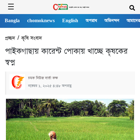
Bangla
chomoknews
English
অপরাধ
অভিনন্দন
আমাদের
প্রচ্ছদ
/
কৃষি সংবাদ
পাইকগাছায় কারেন্ট পোকায় খাচ্ছে কৃষকের
স্বপ্ন
চমক নিউজ বার্তা কক্ষ
নভেম্বর ১, ২০২৫ ৪:৪৮ অপরাহ্ণ