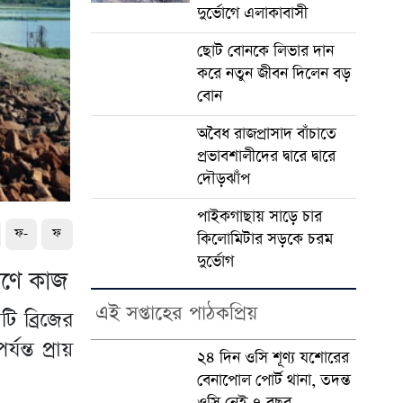
দুর্ভোগে এলাকাবাসী
ছোট বোনকে লিভার দান
করে নতুন জীবন দিলেন বড়
বোন
অবৈধ রাজপ্রাসাদ বাঁচাতে
প্রভাবশালীদের দ্বারে দ্বারে
দৌড়ঝাঁপ
পাইকগাছায় সাড়ে চার
ফ-
ফ
কিলোমিটার সড়কে চরম
দুর্ভোগ
াণে কাজ
এই সপ্তাহের পাঠকপ্রিয়
ি ব্রিজের
ন্ত প্রায়
২৪ দিন ওসি শূণ্য যশোরের
বেনাপোল পোর্ট থানা, তদন্ত
ওসি নেই ৭ বছর