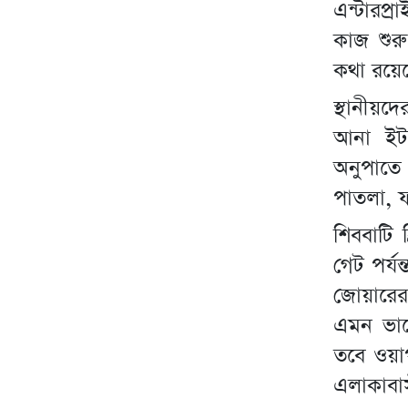
এন্টারপ্
কাজ শুর
কথা রয়ে
স্থানীয়
আনা ইট 
অনুপাতে
পাতলা, ফ
শিববাটি
গেট পর্যন
জোয়ারের
এমন ভাবে
তবে ওয়া
এলাকাবাস