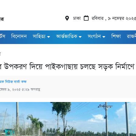
ঢাকা
রবিবার , ৯ নভেম্বর ২০২
র্টস
বিনোদন
সাহিত্য
আর্ন্তজাতিক
সংগঠন
শিক্ষা
রাজ
া
নের উপকরণ দিয়ে পাইকগাছায় চলছে সড়ক নির্মাণ
মক নিউজ বার্তা কক্ষ
ভেম্বর ৯, ২০২৫ ৫:২৯ অপরাহ্ণ