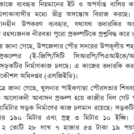
 কাজে ব্যবহৃত নিম্নমানের ইট ও অপর্যাপ্ত বালির ক
লাকাবাসীর মধ্যে তীব্র অসন্তোষ বিরাজ করছে
মানহীন উপকরণ ব্যবহার, যথাযথ তদারকির অ
ের রহস্যজনক নীরবতা পুরো প্রকল্পটিকে প্রশ্নবিদ্ধ করে 
়ে জানা গেছে, উপজেলার পৌর সদরের উপকূলীয় শহর
 প্রকল্পের (ই-জিপি/সিটি সিআরপি/পিএআইকে/
ড়কটির নির্মাণকাজ চলছে। এ কাজের তদারকি করছে 
্রকৌশল অধিদপ্তর (এলজিইডি)।
্রে জানা গেছে, খুলনার পাইকগাছা পৌরসভার শিববাট
 আলোকদী আবাসন প্রকল্প হয়ে কাজীর বিল গেট পর্য
মিটার সড়ক নির্মাণের কাজ চলমান রয়েছে। সড়কটির 
ার ১৯০ মিটার এবং প্রস্থ ৩ মিটার ১০ ইঞ্চি। প্
ূল্য ২ কোটি ২৮ লাখ ৭ হাজার ৫৩ টাকা ১৯ পয়