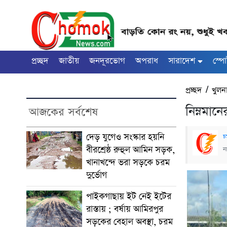
প্রচ্ছদ
জাতীয়
জনদূরভোগ
অপরাধ
সারাদেশ
স্পো
প্রচ্ছদ
/
খুলন
নিম্নমা
আজকের সর্বশেষ
দেড় যুগেও সংস্কার হয়নি
চ
বীরশ্রেষ্ঠ রুহুল আমিন সড়ক,
ন
খানাখন্দে ভরা সড়কে চরম
দুর্ভোগ
পাইকগাছায় ইট নেই ইটের
রাস্তায় ; বর্ষায় আমিরপুর
সড়কের বেহাল অবস্থা, চরম