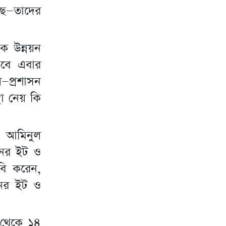
ছে—তাদের
ড়ক উন্নয়ন
তবে এবার
—প্রশাসন
থা নেয় কি
ার আমিনুল
ানের ইট ও
বি করেন,
নের ইট ও
 থেকে ১৪