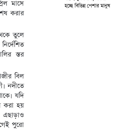
্রিল মাসে
হচ্ছে বিভিন্ন পেশার মানুষ
শেষ করার
েকে তুলে
ির্দেশিত
লির স্তর
াজীর বিল
নদী। নদীতে
থাকে। যদি
ে করা হয়
। এছাড়াও
গেই পুরো