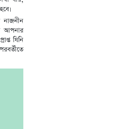
 হবে।
রা নাজনীন
ি আপনার
াপ্ত যিনি
রবর্তীতে