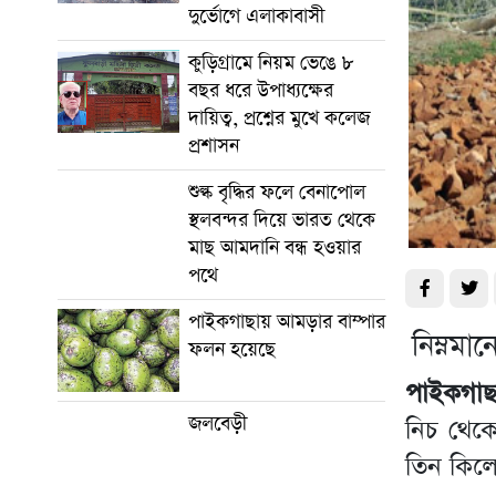
দুর্ভোগে এলাকাবাসী
কুড়িগ্রামে নিয়ম ভেঙে ৮
বছর ধরে উপাধ্যক্ষের
দায়িত্ব, প্রশ্নের মুখে কলেজ
প্রশাসন
শুল্ক বৃদ্ধির ফলে বেনাপোল
স্থলবন্দর দিয়ে ভারত থেকে
মাছ আমদানি বন্ধ হওয়ার
পথে
পাইকগাছায় আমড়ার বাম্পার
নিম্নম
ফলন হয়েছে
পাইকগাছা
জলবেড়ী
নিচ থেকে
তিন কিল