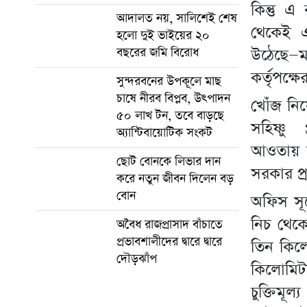
কিন্তু এ
আদালত নয়, সালিশেই শেষ
থেকেই এ
হলো দুই ভাইয়ের ২০
উঠেছে—
বছরের জমি বিরোধ
কর্তৃপক্ষ
সুন্দরবনের উপকূলে মাছ
চাষে নীরব বিপ্লব, উৎপাদন
খোঁজ নিয
৫০ লাখ টন, তবে বাড়ছে
সহিষ্ণু
অ্যান্টিবায়োটিক সংকট
আওতায় স
ছোট বোনকে লিভার দান
সরকার প
করে নতুন জীবন দিলেন বড়
বোন
অফিস সূত
নিচ থেকে
অবৈধ রাজপ্রাসাদ বাঁচাতে
প্রভাবশালীদের দ্বারে দ্বারে
তিন কিলো
দৌড়ঝাঁপ
কিলোমিট
চুক্তিম