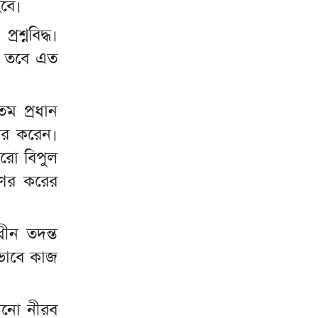
বে।
শ্নবিদ্ধ।
, তবে এত
ম প্রধান
ার করেন।
ারো বিপুল
গণের করের
ধীন তদন্ত
ভাবে কাজ
এখনো নীরব