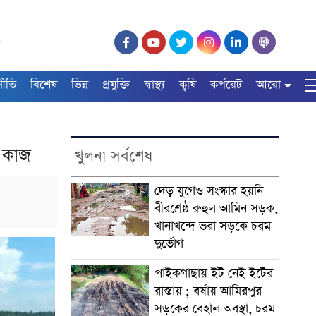
৫
নীতি
বিশেষ
ভিন্ন
প্রযুক্তি
স্বাস্থ্য
কৃষি
কর্পরেট
আরো
ে কাজ
খুলনা সর্বশেষ
দেড় যুগেও সংস্কার হয়নি
বীরশ্রেষ্ঠ রুহুল আমিন সড়ক,
খানাখন্দে ভরা সড়কে চরম
দুর্ভোগ
পাইকগাছায় ইট নেই ইটের
রাস্তায় ; বর্ষায় আমিরপুর
সড়কের বেহাল অবস্থা, চরম