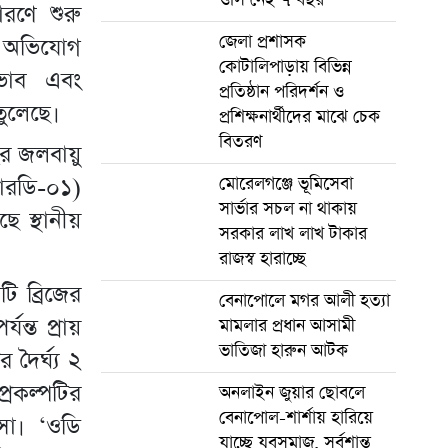
ারণে শুরু
জেলা প্রশাসক
। অভিযোগ
কোটালিপাড়ায় বিভিন্ন
ভাব এবং
প্রতিষ্ঠান পরিদর্শন ও
তুলেছে।
প্রশিক্ষনার্থীদের মাঝে চেক
বিতরণ
 জলবায়ু
আরডি-০১)
মোরেলগঞ্জে ভূমিসেবা
সার্ভার সচল না থাকায়
স্থানীয়
সরকার লাখ লাখ টাকার
রাজস্ব হারাচ্ছে
ি ব্রিজের
বেনাপোলে মগর আলী হত্যা
ন্ত প্রায়
মামলার প্রধান আসামী
ভাতিজা হারুন আটক
দৈর্ঘ্য ২
রকল্পটির
অনলাইন জুয়ার ছোবলে
বেনাপোল-শার্শায় হারিয়ে
সা। ‘ওডি
যাচ্ছে যুবসমাজ, সর্বশান্ত