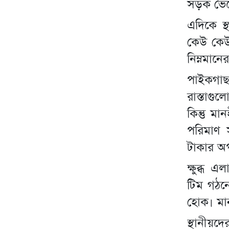
সড়ক ভেঙে
এদিকে স্
কেউ কেউ
নিম্নমান
পাইকগাছ
রাস্তাগ
কিন্তু ম
পরিমাণ স
টাকার অ
ক্ষুব্ধ 
টিম গঠন
হোক। মান
স্থানীয়দ