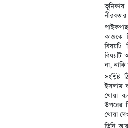
ভূমিকায়
নীরবতার 
পাইকগাছা
কাজকে ঘ
বিষয়টি 
বিষয়টি আ
না, নাক
সংশ্লিষ্
ইসলাম বল
খোয়া ব
উপরের ফি
খোয়া দেও
তিনি আর