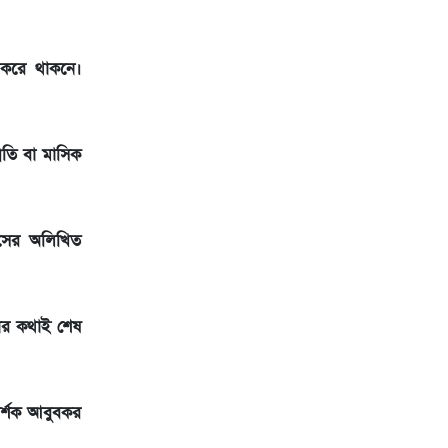
য করে থাকনে।
রতি বা মাসিক
িসের অলিখিত
ার কথাই শেষ
র্শক আবুবকর