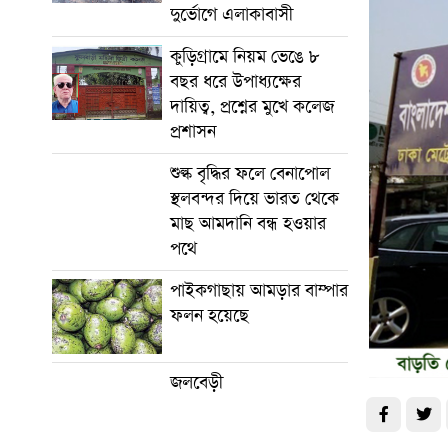
দুর্ভোগে এলাকাবাসী
কুড়িগ্রামে নিয়ম ভেঙে ৮
বছর ধরে উপাধ্যক্ষের
দায়িত্ব, প্রশ্নের মুখে কলেজ
প্রশাসন
শুল্ক বৃদ্ধির ফলে বেনাপোল
স্থলবন্দর দিয়ে ভারত থেকে
মাছ আমদানি বন্ধ হওয়ার
পথে
পাইকগাছায় আমড়ার বাম্পার
ফলন হয়েছে
জলবেড়ী