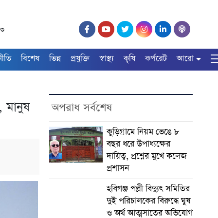
২৩
নীতি
বিশেষ
ভিন্ন
প্রযুক্তি
স্বাস্থ্য
কৃষি
কর্পরেট
আরো
 মানুষ
অপরাধ সর্বশেষ
কুড়িগ্রামে নিয়ম ভেঙে ৮
বছর ধরে উপাধ্যক্ষের
দায়িত্ব, প্রশ্নের মুখে কলেজ
প্রশাসন
হবিগঞ্জ পল্লী বিদ্যুৎ সমিতির
দুই পরিচালকের বিরুদ্ধে ঘুষ
ও অর্থ আত্মসাতের অভিযোগ