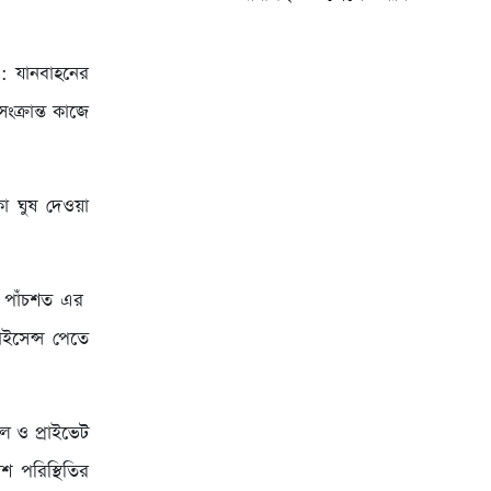
 : যানবাহনের
ংক্রান্ত কাজে
া ঘুষ দেওয়া
যে পাঁচশত এর
লাইসেন্স পেতে
েল ও প্রাইভেট
শ পরিস্থিতির