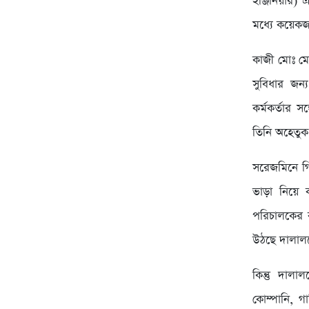
ইঞ্জিনিয়া
মধ্যে কয়েকজ
কাজী মোঃ ম
সুবিধার জন্
কর্মকর্তার 
তিনি অহেতুক 
সরেজমিনে গি
ভাড়া নিয়ে ক
পরিচালকের কক
উঠছে দালালদ
কিন্তু দালা
কোম্পানি, গ