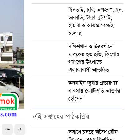
ছিনতাই, চুরি, অপহরণ, খুন,
ডাকাতি, টাকা লুটপাট,
হামলা ও আতঙ্ক বেড়েই
চলেছে
দক্ষিণখান ও উত্তরখানে
মাদকের ছড়াছডি, কিশোর
গ্যাংগের উৎপাতে
এলাকাবাসী আতঙ্কিত
অনলাইন জুয়ার প্রতারণার
ব্যবসায় কোটিপতি আক্তার
হোসেন
এই সপ্তাহের পাঠকপ্রিয়
ফ-
ফ
অবাধে চলছে অবৈধ যৌন
উত্তেজক ওষুধ জিনসিন