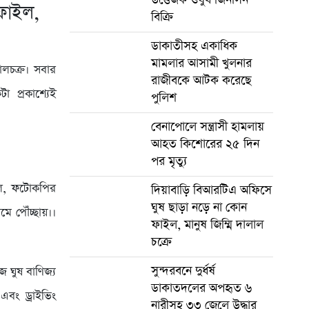
ফাইল,
বিক্রি
ডাকাতীসহ একাধিক
মামলার আসামী খুলনার
ালচক্র। সবার
রাজীবকে আটক করেছে
প্রকাশ্যেই
পুলিশ
বেনাপোলে সন্ত্রাসী হামলায়
আহত কিশোরের ২৫ দিন
পর মৃত্যু
টল, ফটোকপির
দিয়াবাড়ি বিআরটিএ অফিসে
ঘুষ ছাড়া নড়ে না কোন
ে পৌঁচ্ছায়।।
ফাইল, মানুষ জিম্মি দালাল
চক্রে
সুন্দরবনে দুর্ধর্ষ
 ঘুষ বাণিজ্য
ডাকাতদলের অপহৃত ৬
 এবং ড্রাইভিং
নারীসহ ৩৩ জেলে উদ্ধার