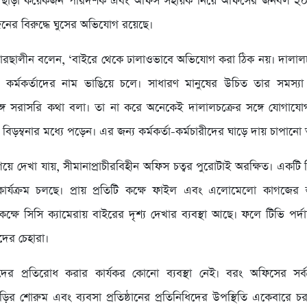
র) এছাড়া কয়েকজন পরিদর্শক এবং অফিস সহায়ক নিয়ে অফিসের জনবল ২
নের বিরুদ্ধে ঘুসের অভিযোগ রয়েছে।
োরছালীন বলেন, ‘বাইরে থেকে ঢালাওভাবে অভিযোগ করা ঠিক নয়। দালালচ
য কর্মকর্তাদের নাম ভাঙিয়ে চলে। সাধারণ মানুষের উচিত তার সমস্যা নি
সঙ্গে সরাসরি কথা বলা। তা না করে অনেকেই দালালচক্রের সঙ্গে যোগা
বিড়ম্বনার মধ্যে পড়েন। এর জন্য কর্মকর্তা-কর্মচারীদের ঘাড়ে দায় চাপানো 
য়ে দেখা যায়, সীমানাপ্রাচীরবিহীন অফিস চত্বর পুরোটাই অরক্ষিত। একট
ার্যক্রম চলছে। প্রায় প্রতিটি কক্ষে ফাইল এবং এলোমেলো কাগজের স
্ষে সিসি ক্যামেরায় বাইরের দৃশ্য দেখার ব্যবস্থা আছে। ফলে টিভি পর্দা
ের চেহারা।
লদের প্রতিরোধ করার কার্যকর কোনো ব্যবস্থা নেই। বরং অফিসের সর্ব
াড়ির শোরুম এবং ব্যবসা প্রতিষ্ঠানের প্রতিনিধিদের উপস্থিতি একেবারে চ