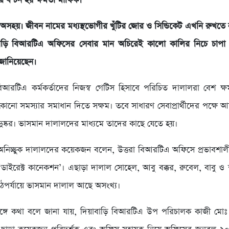
রে বন্টন হয় ক্ষমতা মাফিক।
হয়। জীবন নামের মধ্যস্থভোগীর খুঁটির জোর ও সিন্ডিকেট এখনি রুখতে 
াবাড়ি বিআরটিএ অফিসের সেবার মান অচিরেই কালো কালির নিচে চাপ
 জানিয়েছেন।
িআরটিএ কর্মকর্তাদের নিজস্ব গেটিস হিসাবে পরিচিত দালালরা বেশ ক্
কোনো সমস্যার সমাধান দিতে সক্ষম। তবে সাধারণ সেবাপ্রার্থীদের পক্ষে
দুষ্কর। ভাসমান দালালদের মাধ্যমে তাদের কাছে যেতে হয়।
 অনিচ্ছুক দালালদের কয়েকজন বলেন, উত্তরা বিআরটিএ অফিসে প্রভাবশালী 
 ‘ডাইরেক্ট কানেকশন’। এছাড়া দালাল সোহেল, আবু বক্কর, রুবেল, বাবু ও শ
ঠপর্যায়ে ভাসমান দালাল আছে অসংখ্য।
র সঙ্গে কথা বলে জানা যায়, দিয়াবাড়ি বিআরটিএ উপ পরিচালক কাজী মো