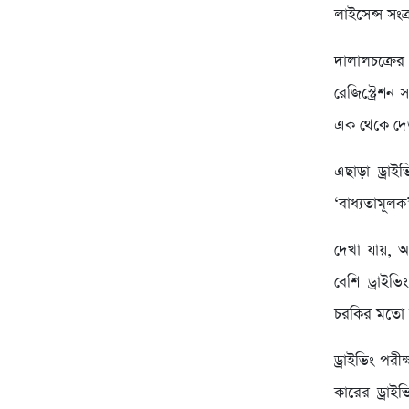
লাইসেন্স সংক্
দালালচক্রের
রেজিস্ট্রেশন
এক থেকে দেড়
এছাড়া ড্রা
‘বাধ্যতামূ
দেখা যায়, অ
বেশি ড্রাইভি
চরকির মতো 
ড্রাইভিং পরী
কারের ড্রাই