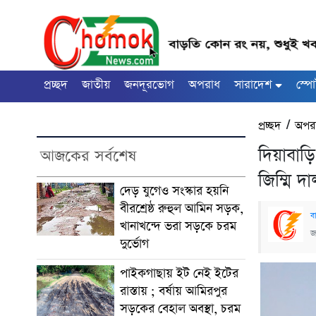
প্রচ্ছদ
জাতীয়
জনদূরভোগ
অপরাধ
সারাদেশ
স্পো
প্রচ্ছদ
/
অপর
দিয়াবাড়
আজকের সর্বশেষ
জিম্মি দ
দেড় যুগেও সংস্কার হয়নি
বীরশ্রেষ্ঠ রুহুল আমিন সড়ক,
ব
খানাখন্দে ভরা সড়কে চরম
জ
দুর্ভোগ
পাইকগাছায় ইট নেই ইটের
রাস্তায় ; বর্ষায় আমিরপুর
সড়কের বেহাল অবস্থা, চরম