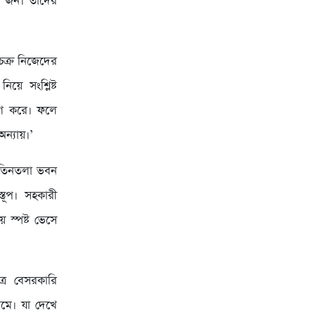
০ জন। তাদের
ক্র নিজেদের
য়ে সংশ্লিষ্ট
যোগ করে। ফলে
অন্যায়।’
ি তিনতলা ভবন
্তূপ। সহকারী
য় স্পষ্ট ভেসে
ত্র বেসরকারি
রমে। যা দেখে