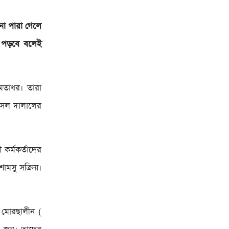
না পারা গেলে
া পড়বে বলেই
ষমতাধর। তারা
 আসল দালালের
কর্মকর্তাদের
ামসু সক্রিয়।
ঃ মোরছালীন (