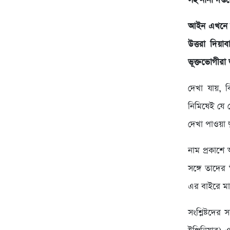
সহ নানা দপ্ত
আইন এখনে অস
উত্তরা দিয়
ভূক্তভোগীরা
দেখা যায়, ব
নিমিষেই যে 
দেখা পাওয়া 
নাম প্রকাশে
সঙ্গে তাদের
এর বাইরে মা
সংশ্লিষ্টদে