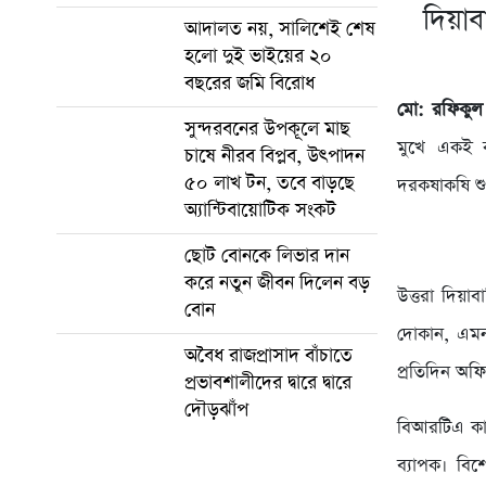
দিয়া
আদালত নয়, সালিশেই শেষ
হলো দুই ভাইয়ের ২০
বছরের জমি বিরোধ
মো: রফিকুল
সুন্দরবনের উপকূলে মাছ
মুখে একই 
চাষে নীরব বিপ্লব, উৎপাদন
৫০ লাখ টন, তবে বাড়ছে
দরকষাকষি শু
অ্যান্টিবায়োটিক সংকট
ছোট বোনকে লিভার দান
করে নতুন জীবন দিলেন বড়
উত্তরা দিয়
বোন
দোকান, এমনকি
অবৈধ রাজপ্রাসাদ বাঁচাতে
প্রতিদিন অফি
প্রভাবশালীদের দ্বারে দ্বারে
দৌড়ঝাঁপ
বিআরটিএ কার
ব্যাপক। বিশে