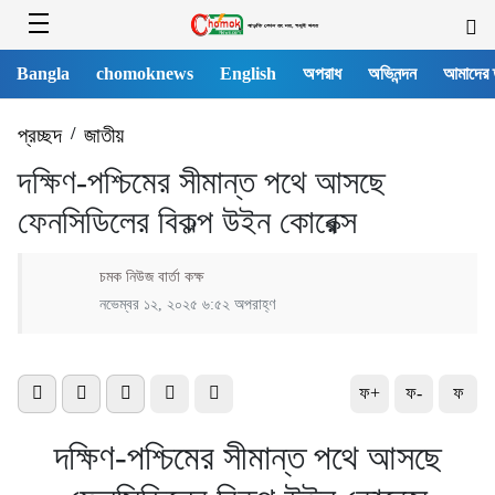
Bangla
chomoknews
English
অপরাধ
অভিনন্দন
আমাদের 
প্রচ্ছদ
/
জাতীয়
দক্ষিণ-পশ্চিমের সীমান্ত পথে আসছে
ফেনসিডিলের বিকল্প উইন কোরেক্স
চমক নিউজ বার্তা কক্ষ
নভেম্বর ১২, ২০২৫ ৬:৫২ অপরাহ্ণ
ফ+
ফ-
ফ
দক্ষিণ-পশ্চিমের সীমান্ত পথে আসছে