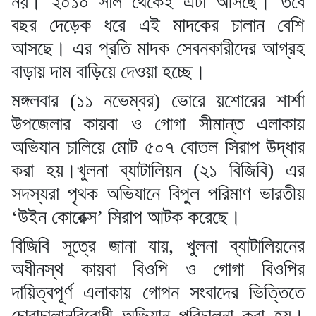
নয়। ২০১০ সাল থেকেই এটা আসছে। তবে
বছর দেড়েক ধরে এই মাদকের চালান বেশি
আসছে। এর প্রতি মাদক সেবনকারীদের আগ্রহ
বাড়ায় দাম বাড়িয়ে দেওয়া হচ্ছে।
মঙ্গলবার (১১ নভেম্বর) ভোরে য়শোরের শার্শা
উপজেলার কায়বা ও গোগা সীমান্ত এলাকায়
অভিযান চালিয়ে মোট ৫০৭ বোতল সিরাপ উদ্ধার
করা হয়।খুলনা ব্যাটালিয়ন (২১ বিজিবি) এর
সদস্যরা পৃথক অভিযানে বিপুল পরিমাণ ভারতীয়
‘উইন কোরেক্স’ সিরাপ আটক করেছে।
বিজিবি সূত্রে জানা যায়, খুলনা ব্যাটালিয়নের
অধীনস্থ কায়বা বিওপি ও গোগা বিওপির
দায়িত্বপূর্ণ এলাকায় গোপন সংবাদের ভিত্তিতে
চোরাচালানবিরোধী অভিযান পরিচালনা করা হয়।