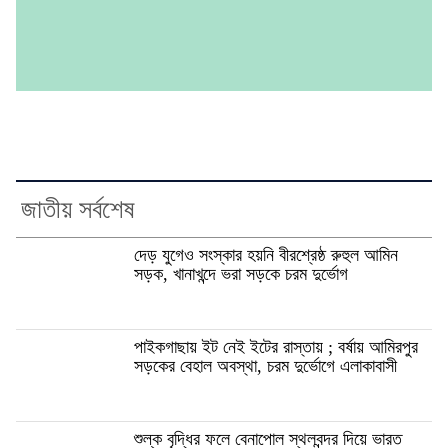
জাতীয় সর্বশেষ
দেড় যুগেও সংস্কার হয়নি বীরশ্রেষ্ঠ রুহুল আমিন
সড়ক, খানাখন্দে ভরা সড়কে চরম দুর্ভোগ
পাইকগাছায় ইট নেই ইটের রাস্তায় ; বর্ষায় আমিরপুর
সড়কের বেহাল অবস্থা, চরম দুর্ভোগে এলাকাবাসী
শুল্ক বৃদ্ধির ফলে বেনাপোল স্থলবন্দর দিয়ে ভারত