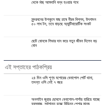
থেকে মাছ আমদানি বন্ধ হওয়ার পথে
সুন্দরবনের উপকূলে মাছ চাষে নীরব বিপ্লব, উৎপাদন
৫০ লাখ টন, তবে বাড়ছে অ্যান্টিবায়োটিক সংকট
ছোট বোনকে লিভার দান করে নতুন জীবন দিলেন বড়
বোন
এই সপ্তাহের পাঠকপ্রিয়
২৪ দিন ওসি শূণ্য যশোরের বেনাপোল পোর্ট থানা,
তদন্ত ওসি নেই ৭ বছর
অনলাইন জুয়ার ছোবলে বেনাপোল-শার্শায় হারিয়ে যাচ্ছে
যুবসমাজ, সর্বশান্ত হচ্ছে বিভিন্ন পেশার মানুষ