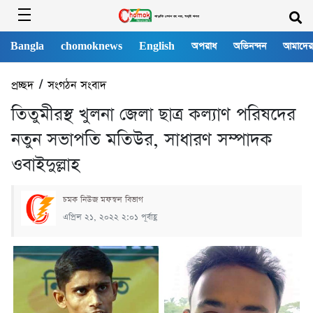
Bangla
chomoknews
English
অপরাধ
অভিনন্দন
আমাদের
প্রচ্ছদ
/
সংগঠন সংবাদ
তিতুমীরস্থ খুলনা জেলা ছাত্র কল্যাণ পরিষদের
নতুন সভাপতি মতিউর, সাধারণ সম্পাদক
ওবাইদুল্লাহ
চমক নিউজ মফস্বল বিভাগ
এপ্রিল ২১, ২০২২ ২:০১ পূর্বাহ্ণ