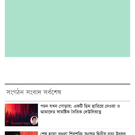
সংগঠন সংবাদ সর্বশেষ
পচন যখন গোড়ায়: একটি ডিম হাতিয়ে নেওয়া ও
আমাদের সামষ্টিক নৈতিক দেউলিয়াত্ব
শেষ হলো বগুলা শিবশক্তি সংঘের দ্বিতীয় নৃত্য উৎসব