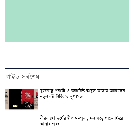
গাইড সর্বশেষ
যুক্তরাষ্ট্র প্রবাসী ও কলামিস্ট আবুল কালাম আজাদের
নতুন বই নির্বিকার নৃশংসতা
নীরব সৌন্দর্যের দ্বীপ মনপুরা, মন পড়ে থাকে ফিরে
আসার পরও