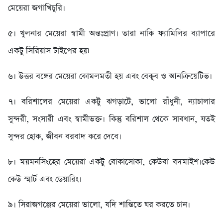
মেয়েরা জগাখিচুরি।
৫। খুলনার মেয়েরা স্বামী অন্তঃপ্রাণ। তারা নাকি ফ্যামিলির ব্যাপারে
একটু সিরিয়াস টাইপের হয়৷
৬। উত্তর বঙ্গের মেয়েরা কোমলমতী হয় এবং বেকুব ও আনক্রিয়েটিভ।
৭। বরিশালের মেয়েরা একটু ঝগড়াটে, ভালো রাঁধুনী, ন্যাচালার
সুন্দরী, সংসারী এবং স্বামীভক্ত। কিন্তু বরিশাল থেকে সাবধান, যতই
সুন্দর হোক, জীবন বরবাদ করে দেবে।
৮। ময়মনসিংহের মেয়েরা একটু বোকাসোকা, কেউবা বদমাইশ।কেউ
কেউ স্মার্ট এবং ডেয়ারিং।
৯। সিরাজগঞ্জের মেয়েরা ভালো, যদি শান্তিতে ঘর করতে চান।