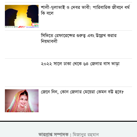
শালী-দুলাভাই ও দেবর ভাবী: পারিবারিক জীবনে ধর্ম
কি বলে
সিভিতে রেফারেন্সের গুরুত্ব এবং উল্লেখ করার
নিয়মাবলী
২০২২ সালে ঢাকা থেকে ৬৪ জেলার বাস ভাড়া
জেনে নিন, কোন জেলার মেয়েরা কেমন বউ হবে?
ভারপ্রাপ্ত সম্পাদক :
মিজানুর রহমান