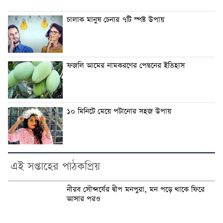
চালাক মানুষ চেনার ৭টি স্পষ্ট উপায়
ফজলি আমের নামকরণের পেছনের ইতিহাস
১০ মিনিটে মেয়ে পটানোর সহজ উপায়
এই সপ্তাহের পাঠকপ্রিয়
নীরব সৌন্দর্যের দ্বীপ মনপুরা, মন পড়ে থাকে ফিরে
আসার পরও