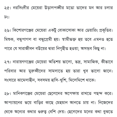
২৫। নরসিংদীর মেয়েরা উড়ালপঙ্খীর মতো তাদের মন আর চলার
ঢং।
২৬। কিশোরগঞ্জের মেয়েরা একটু বোকাসোকা আর ডেয়ারিং প্রকৃতির।
মিশুক, বন্ধুপাগল বা বন্ধুপ্রেমী হয়। স্বামীভক্ত হয় তবে এমনও হতে
পারে যে সারাজীবন বউয়ের দ্বারা নিগৃহীত হওয়া; অসম্ভব কিছু না।
২৭। নারায়ণগঞ্জের মেয়েরা অতিশয় ভালো, ভদ্র, সামাজিক, কীভাবে
পরিবার আর মুরুব্বীদের সামলাতে হয় তারা খুব ভালো জানে।
সংসারে ঝামেলাহীন, সবসময় হাসি-খুশি, মিলেমিশে থাকে।
২৮। মানিকগঞ্জের মেয়েরা ছেলেদের অপেক্ষায় রাখতে পছন্দ করে।
আপ্যায়নের ভয়ে বাড়ির কাছে মেহমান আনতে চায় না। নিজেদের
থেকে অন্যের কথার গুরুত্ব বেশি দেয়। ছেলেদের মনের কথা বুঝতে