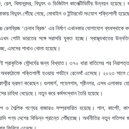
 রেল, বিমানবন্দর, বিদ্যুৎ ও ডিজিটাল কানেক্টিভিটির উন্নয়ন হয়েছে। জম
লাকায় বিদ্যুৎ পৌঁছে গেছে, মোবাইল ও ইন্টারনেট সংযোগ শক্তিশালী হয়ে
োচ্চ রেলব্রিজ ‘চেনাব ব্রিজ’ এর নির্মাণ এখানকার যোগাযোগ ব্যবস্থাকে 
ীর এখন গোটা ভারতের সঙ্গে সরাসরি যুক্ত হচ্ছে। স্বাস্থ্যখাতের উন্নত
্ছে, এমসের শাখাও খোলা হয়েছে।
রই প্রাকৃতিক সৌন্দর্যের জন্য বিখ্যাত। ৩৭০ ধারা বাতিলের পর নিরাপত্ত
অবকাঠামো শক্তিশালী হওয়ায় পর্যটনে রেনেসাঁ এসেছে। ২০২৩ সালে র
-কাশ্মীর ভ্রমণ করেছেন। গুলমার্গ, পহেলগাম, শ্রীনগর, এসব এলাকায় হোট
িসের চাহিদা বেড়েছে। নতুন করে কর্মসংস্থান তৈরি হয়েছে।
িল্প ও শৈল্পিক পণ্যের বাজারও সম্প্রসারিত হয়েছে। শাল, কার্পেট, কা
দি পণ্য দেশের বিভিন্ন প্রান্তে পৌঁছাচ্ছে। অর্থনীতির নতুন গতিপথ জম্
রায় ফিরিয়ে এনেছে।