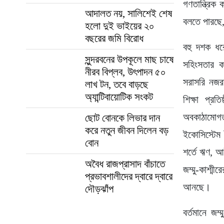
গণতান্ত্রিক
আদালত নয়, সালিশেই শেষ
বলতে পারছে
হলো দুই ভাইয়ের ২০
বছরের জমি বিরোধ
বহু দশক ধরে
সুন্দরবনের উপকূলে মাছ চাষে
সহিংসতার ক
নীরব বিপ্লব, উৎপাদন ৫০
সরাসরি নজরদ
লাখ টন, তবে বাড়ছে
অ্যান্টিবায়োটিক সংকট
শিক্ষা প্রত
অবকাঠামোগত
ছোট বোনকে লিভার দান
করে নতুন জীবন দিলেন বড়
ইকোসিস্টেম 
বোন
শর্তে ঋণ, আই
অবৈধ রাজপ্রাসাদ বাঁচাতে
জম্মু-কাশ্ম
প্রভাবশালীদের দ্বারে দ্বারে
আনছে।
দৌড়ঝাঁপ
বর্তমানে জম