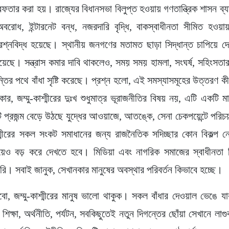
গ্রেফতার করা হয়। রাজ্যের বিধানসভা বিলুপ্ত হওয়ায় গণতান্ত্রিক শাসন 
অবরোধ, ইন্টারনেট বন্ধ, নজরদারি বৃদ্ধি, বাকস্বাধীনতা সীমিত হওয়া
্রশ্নবিদ্ধ হয়েছে। স্থানীয় জনগণের মতামত ছাড়া সিদ্ধান্ত চাপিয়ে 
 হয়েছে। সন্ত্রাস কমার দাবি থাকলেও, সময় সময় হামলা, সংঘর্ষ, সহিংসতা
ন্তির পথে বাঁধা সৃষ্টি করেছে। প্রশ্ন হলো, এই সমস্যাসমূহের উত্তরণ ক
কার, জম্মু-কাশ্মীরের দুঃখ শুধুমাত্র ভূরাজনীতির বিষয় নয়, এটি একটি ম
 প্রজন্ম বেড়ে উঠছে যুদ্ধের আওয়াজে, আতঙ্কে, সেনা চেকপয়েন্টে পরিচ
্মীরের সকল সংকট সমাধানের জন্য রাজনৈতিক সদিচ্ছার কোন বিকল্প ন
েয়েও বড় করে দেখতে হবে। মিডিয়া এবং নাগরিক সমাজের স্বাধীনতা ন
রি। সবাই জানুক, সেখানকার মানুষের অবস্থার পরিবর্তন কিভাবে হচ্ছে।
ো, জম্মু-কাশ্মীরের মানুষ ভালো থাকুক। সকল বাঁধার দেওয়াল ভেঙে য
 শিক্ষা, অর্থনীতি, পর্যটন, সবকিছুতেই নতুন দিগন্তের ছোঁয়া সেখানে ল