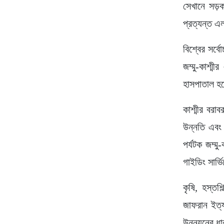
সেখানে সড়ক,
প্রত্যন্ত এ
বিশ্বের সর্ব
জম্মু-কাশ্ম
হাসপাতাল হচ
কাশ্মীর বরাব
উন্নতি এবং 
পর্যটক জম্মু
গাইডিং সার্ভ
কৃষি, হস্তশ
জাফরান ইত্যা
উন্নয়নের ধা