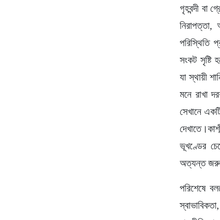
গৃহবন্দী বা 
নিরাপত্তা, 
পরিস্থিতি প
সংকট সৃষ্টি
যা স্থায়ী শা
মনে রাখা দর
সেখানে একটি
দেখাতে।কাশ
ভূখণ্ডের চ
অত্যন্ত জরু
পরিশেষে বলব
স্বাভাবিকতা,