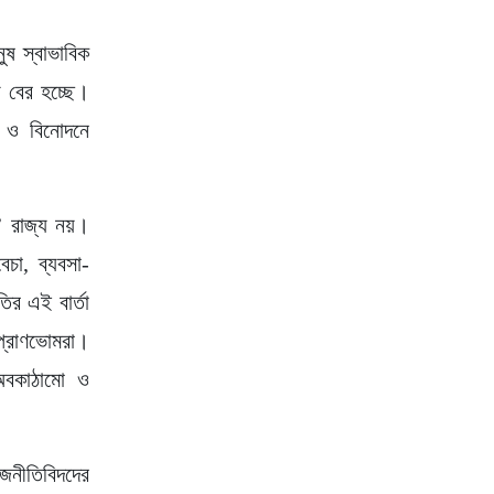
ুষ স্বাভাবিক
় বের হচ্ছে।
য ও বিনোদনে
’ রাজ্য নয়।
েচা, ব্যবসা-
ির এই বার্তা
 প্রাণভোমরা।
, অবকাঠামো ও
জনীতিবিদদের