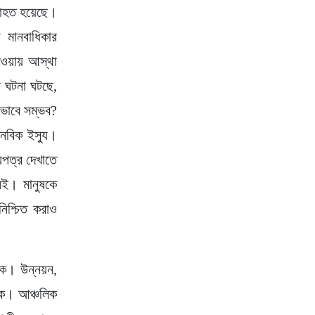
ব্যাহত হয়েছে।
য় মানবাধিকার
দেওয়ায় আস্থা
র ঘটনা ঘটছে,
ীভাবে সম্ভব?
ানবিক ইস্যু।
য়পত্র দেখাতে
েই। মানুষকে
িশ্চিত করাও
াক। উন্নয়ন,
াগুক। আঞ্চলিক