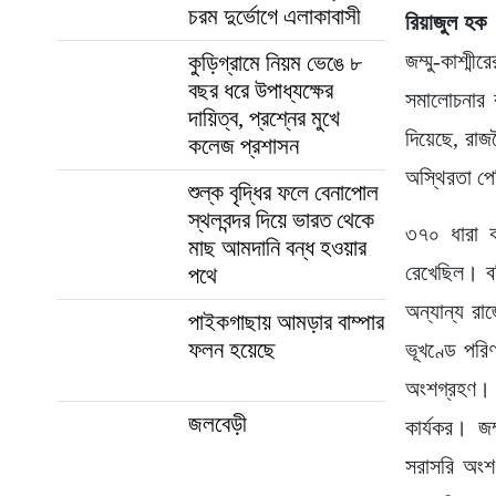
চরম দুর্ভোগে এলাকাবাসী
রিয়াজুল হক
জম্মু-কাশ্ম
কুড়িগ্রামে নিয়ম ভেঙে ৮
বছর ধরে উপাধ্যক্ষের
সমালোচনার ঝ
দায়িত্ব, প্রশ্নের মুখে
দিয়েছে, রাজ
কলেজ প্রশাসন
অস্থিরতা পে
শুল্ক বৃদ্ধির ফলে বেনাপোল
স্থলবন্দর দিয়ে ভারত থেকে
৩৭০ ধারা কা
মাছ আমদানি বন্ধ হওয়ার
রেখেছিল। ব
পথে
অন্যান্য রা
পাইকগাছায় আমড়ার বাম্পার
ফলন হয়েছে
ভূখণ্ডে পরি
অংশগ্রহণ। ব
জলবেড়ী
কার্যকর। জম
সরাসরি অংশ 