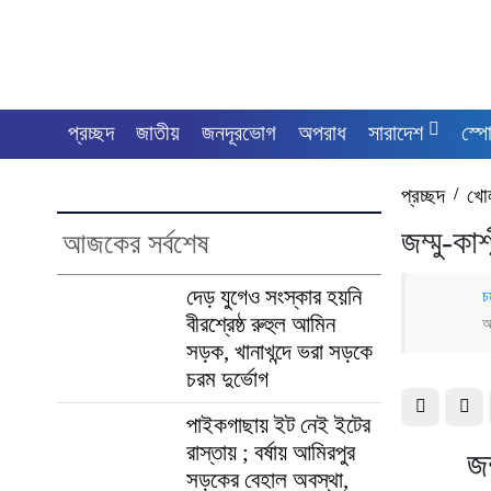
প্রচ্ছদ
জাতীয়
জনদূরভোগ
অপরাধ
সারাদেশ
স্পো
প্রচ্ছদ
/
খো
জম্মু-কা
আজকের সর্বশেষ
দেড় যুগেও সংস্কার হয়নি
চ
বীরশ্রেষ্ঠ রুহুল আমিন
আ
সড়ক, খানাখন্দে ভরা সড়কে
চরম দুর্ভোগ
পাইকগাছায় ইট নেই ইটের
রাস্তায় ; বর্ষায় আমিরপুর
জম
সড়কের বেহাল অবস্থা,