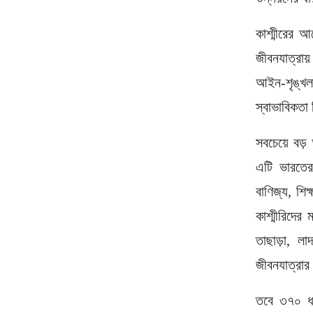
কাশ্মীরের আ
জীবনযাত্রায
আইন-শৃঙ্খল
স্বাভাবিকতা
সবচেয়ে বড়
এটি ভারতের 
বাণিজ্য, শি
কাশ্মীরিদের
তাছাড়া, লা
জীবনযাত্রার
তবে ৩৭০ ধা