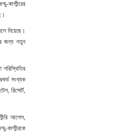
্মু-কাশ্মীরের
ছে।
বদলে দিয়েছে।
ির জন্য নতুন
া পরিস্থিতির
েকর্ড সংখ্যক
েল, রিসোর্ট,
শ্মীরি আপেল,
মু-কাশ্মীরকে