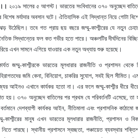
 ।।
২০১৯ সালের ৫ আগস্ট। ভারতের সংবিধানের ৩৭০ অনুচ্ছেদ বাতিলের
ীরের বিশেষ মর্যাদার অবসান ঘটে। ঐতিহাসিক এই সিদ্ধান্ত নিয়ে গোটা বি
ড় উঠেছিল। তবে গত প্রায় ছয় বছরে জম্মু-কাশ্মীরের যে নতুন চেহারা
নৈতিক সিদ্ধান্তের ফল কত গভীর হতে পারে। অঞ্চলটির দীর্ঘদিনের বিচ্ছিন
রিয়ে এখন সামনে এগিয়ে যাওয়ার এক নতুন অধ্যায় শুরু হয়েছে।
র্যত জম্মু-কাশ্মীরকে ভারতের মূলধারার রাজনীতি ও প্রশাসন থেকে ব
হিরাগতদের জমি কেনা, বিনিয়োগ, চাকরির সুযোগ, সবই ছিল সীমিত। এ
জ্যের আইনও এখানে কার্যকর হতো না। এর ফলে জম্মু-কাশ্মীর ধীরে ধী
ণত হয়। ৩৭০ অনুচ্ছেদ বাতিলের পর প্রথম যে পরিবর্তনটি এসেছে, তা
র্তমানে দেশব্যাপী কার্যকর আইন, নীতিমালা এবং প্রশাসনিক কাঠামো জম্
্মু-কাশ্মীরের মানুষ এখন ভারতের মূলধারার রাজনীতি, প্রশাসন ও ব
নিতে পারছে। স্থানীয় প্রশাসনে স্বচ্ছতা, পঞ্চায়েত ব্যবস্থার শক্ত