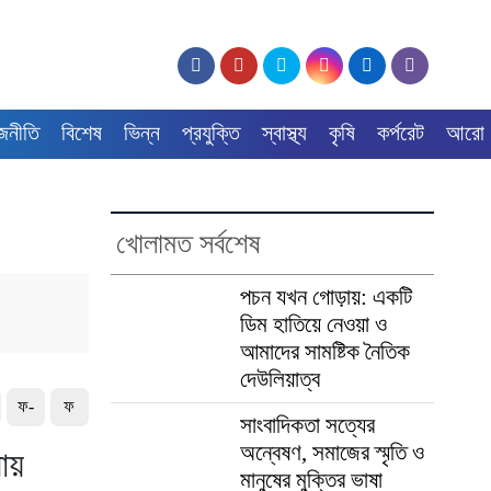
জনীতি
বিশেষ
ভিন্ন
প্রযুক্তি
স্বাস্থ্য
কৃষি
কর্পরেট
আরো
খোলামত সর্বশেষ
পচন যখন গোড়ায়: একটি
ডিম হাতিয়ে নেওয়া ও
আমাদের সামষ্টিক নৈতিক
দেউলিয়াত্ব
ফ-
ফ
সাংবাদিকতা সত্যের
অন্বেষণ, সমাজের স্মৃতি ও
রায়
মানুষের মুক্তির ভাষা