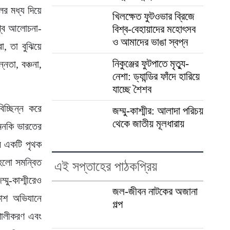
 মধ্য দিয়ে
খিলক্ষেত ফুটওভার ব্রিজে
শ্বে আলোচনা-
বিশ্ব-বেহায়াদের মহোৎসব
ও আমাদের ভাঙা স্বপ্ন
, তা বুঝিয়ে
নিকুঞ্জের ফুটপাতে মৃত্যু-
্নতা, বঞ্চনা,
নেশা: ড্যান্ডির ফাঁদে হারিয়ে
যাচ্ছে শৈশব
িচ্ছিন্ন করে
জম্মু-কাশ্মীর: আলাদা পরিচয়
থেকে জাতীয় মূলধারায়
মনকি ভারতের
রে একটি পৃথক
 হলো সমন্বিত
এই সপ্তাহের পাঠকপ্রিয়
মু-কাশ্মীরেও
জল-জীবন নাটকের অজানা
িকাশ অভিযানে
গল্প
িশালীকরণ এবং