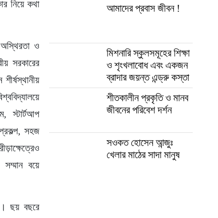
ার নিয়ে কথা
আমাদের প্রবাস জীবন !
ক অস্থিরতা ও
মিশনারি স্কুলসমূহের শিক্ষা
ীয় সরকারের
ও শৃংখলাবোধ এবং একজন
ব্রাদার জয়ন্ত এন্ড্রু কস্তা
ীর্ষস্থানীয়
্ববিদ্যালয়ে
শীতকালীন প্রকৃতি ও মানব
জীবনের পরিবেশ দর্শন
, স্টার্টআপ
প্রকল্প, সহজ
সওকত হোসেন আন্জুঃ
ীড়াক্ষেত্রেও
খেলার মাঠের সাদা মানুষ
 সম্মান বয়ে
ার। ছয় বছরে