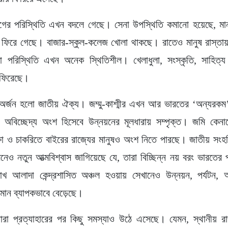
গের পরিস্থিতি এখন বদলে গেছে। সেনা উপস্থিতি কমানো হয়েছে, মান
় ফিরে গেছে। বাজার-স্কুল-কলেজ খোলা থাকছে। রাতেও মানুষ রাস্তায
া পরিস্থিতি এখন অনেক স্থিতিশীল। খেলাধুলা, সংস্কৃতি, সাহিত্
 ফিরেছে।
 অর্জন হলো জাতীয় ঐক্য। জম্মু-কাশ্মীর এখন আর ভারতের ‘অন্যরকম
অবিচ্ছেদ্য অংশ হিসেবে উন্নয়নের মূলধারায় সম্পৃক্ত। জমি কেনাব
ক্ষা ও চাকরিতে বাইরের রাজ্যের মানুষও অংশ নিতে পারছে। জাতীয় সংহত
 মনেও নতুন আত্মবিশ্বাস জাগিয়েছে যে, তারা বিচ্ছিন্ন নয় বরং ভারতের
দাখ আলাদা কেন্দ্রশাসিত অঞ্চল হওয়ায় সেখানেও উন্নয়ন, পর্যটন
 মান ব্যাপকভাবে বেড়েছে।
রা প্রত্যাহারের পর কিছু সমস্যাও উঠে এসেছে। যেমন, স্থানীয় রা