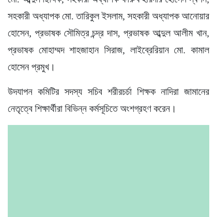
সহকারী অধ্যাপক মো. তারিকুল ইসলাম, সহকারী অধ্যাপক আনোয়ার
হোসেন, প্রভাষক সৌমিত্র চন্দ্র দাস, প্রভাষক আব্দুল আলীম খান,
প্রভাষক মোহাম্মদ শাহজাহান সিরাজ, লাইব্রেরিয়ান মো. কামাল
হোসেন প্রমুখ।
উদযাপন কমিটির সদস্য সচিব শরীরচর্চা শিক্ষক নাদিরা জামানের
নেতৃত্বে শিক্ষার্থীরা বিভিন্ন কর্মসূচিতে অংশগ্রহণ করেন।