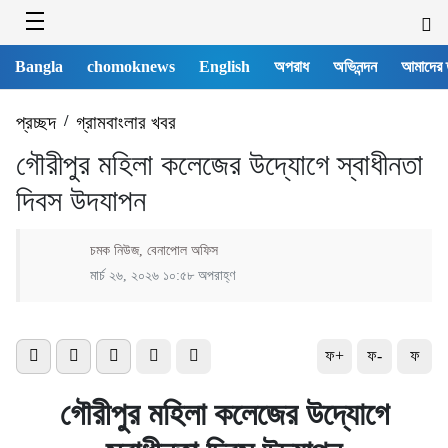
Bangla
chomoknews
English
অপরাধ
অভিনন্দন
আমাদের 
প্রচ্ছদ
/
গ্রামবাংলার খবর
গৌরীপুর মহিলা কলেজের উদ্যোগে স্বাধীনতা
দিবস উদযাপন
চমক নিউজ, বেনাপোল অফিস
মার্চ ২৬, ২০২৬ ১০:৫৮ অপরাহ্ণ
ফ+
ফ-
ফ
গৌরীপুর মহিলা কলেজের উদ্যোগে