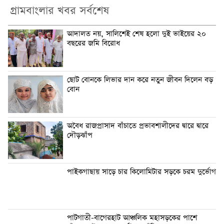
গ্রামবাংলার খবর সর্বশেষ
আদালত নয়, সালিশেই শেষ হলো দুই ভাইয়ের ২০
বছরের জমি বিরোধ
ছোট বোনকে লিভার দান করে নতুন জীবন দিলেন বড়
বোন
অবৈধ রাজপ্রাসাদ বাঁচাতে প্রভাবশালীদের দ্বারে দ্বারে
দৌড়ঝাঁপ
পাইকগাছায় সাড়ে চার কিলোমিটার সড়কে চরম দুর্ভোগ
পাটগাতী-বাগেরহাট আঞ্চলিক মহাসড়কের পাশে