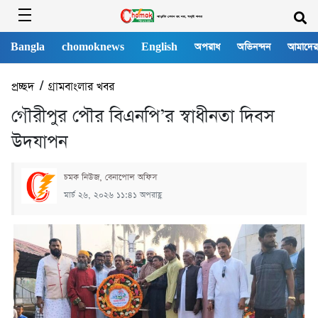
Bangla
chomoknews
English
অপরাধ
অভিনন্দন
আমাদের
প্রচ্ছদ
/
গ্রামবাংলার খবর
গৌরীপুর পৌর বিএনপি’র স্বাধীনতা দিবস
উদযাপন
চমক নিউজ, বেনাপোল অফিস
মার্চ ২৬, ২০২৬ ১১:৪১ অপরাহ্ণ