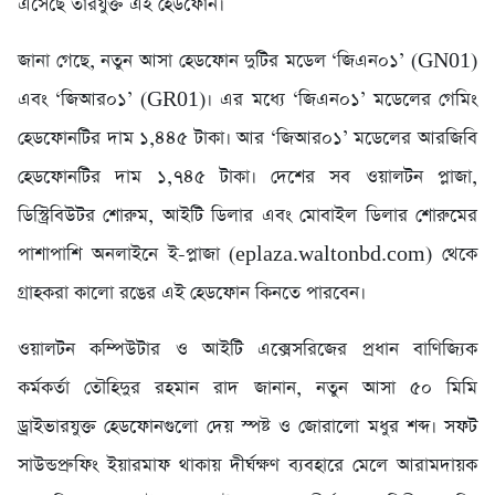
এসেছে তারযুক্ত এই হেডফোন।
জানা গেছে, নতুন আসা হেডফোন দুটির মডেল ‘জিএন০১’ (GN01)
এবং ‘জিআর০১’ (GR01)। এর মধ্যে ‘জিএন০১’ মডেলের গেমিং
হেডফোনটির দাম ১,৪৪৫ টাকা। আর ‘জিআর০১’ মডেলের আরজিবি
হেডফোনটির দাম ১,৭৪৫ টাকা। দেশের সব ওয়ালটন প্লাজা,
ডিস্ট্রিবিউটর শোরুম, আইটি ডিলার এবং মোবাইল ডিলার শোরুমের
পাশাপাশি অনলাইনে ই-প্লাজা (eplaza.waltonbd.com) থেকে
গ্রাহকরা কালো রঙের এই হেডফোন কিনতে পারবেন।
ওয়ালটন কম্পিউটার ও আইটি এক্সেসরিজের প্রধান বাণিজ্যিক
কর্মকর্তা তৌহিদুর রহমান রাদ জানান, নতুন আসা ৫০ মিমি
ড্রাইভারযুক্ত হেডফোনগুলো দেয় স্পষ্ট ও জোরালো মধুর শব্দ। সফট
সাউন্ডপ্রুফিং ইয়ারমাফ থাকায় দীর্ঘক্ষণ ব্যবহারে মেলে আরামদায়ক