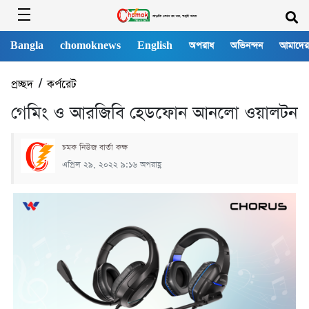
Bangla
chomoknews
English
অপরাধ
অভিনন্দন
আমাদের
প্রচ্ছদ
/
কর্পরেট
গেমিং ও আরজিবি হেডফোন আনলো ওয়ালটন
চমক নিউজ বার্তা কক্ষ
এপ্রিল ২৯, ২০২২ ৯:১৬ অপরাহ্ণ