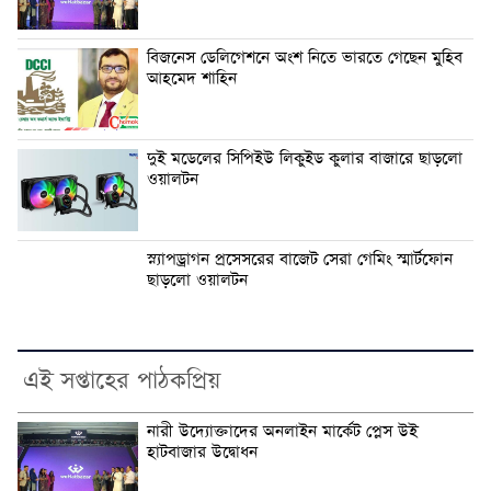
বিজনেস ডেলিগেশনে অংশ নিতে ভারতে গেছেন মুহিব
আহমেদ শাহিন
দুই মডেলের সিপিইউ লিকুইড কুলার বাজারে ছাড়লো
ওয়ালটন
স্ন্যাপড্রাগন প্রসেসরের বাজেট সেরা গেমিং স্মার্টফোন
ছাড়লো ওয়ালটন
এই সপ্তাহের পাঠকপ্রিয়
নারী উদ্যোক্তাদের অনলাইন মার্কেট প্লেস উই
হাটবাজার উদ্বোধন