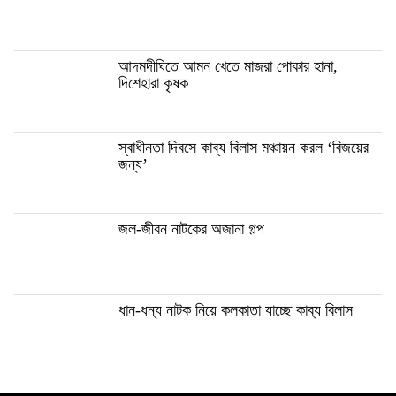
আদমদীঘিতে আমন খেতে মাজরা পোকার হানা,
দিশেহারা কৃষক
স্বাধীনতা দিবসে কাব্য বিলাস মঞ্চায়ন করল ‘বিজয়ের
জন্য’
জল-জীবন নাটকের অজানা গল্প
ধান-ধন্য নাটক নিয়ে কলকাতা যাচ্ছে কাব্য বিলাস