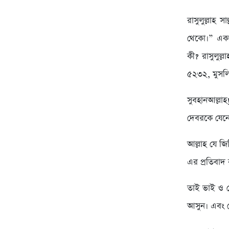
রাসুলুল্লাহ 
থেকো।” একথা
কী? রাসুলুল্
৫২৩২, মুসল
সুবহানআল্ল
দেবরকে যেনো 
আল্লাহ যে জ
এর প্রতিবা
তাই ভাই ও ব
আসুন। এবং ক