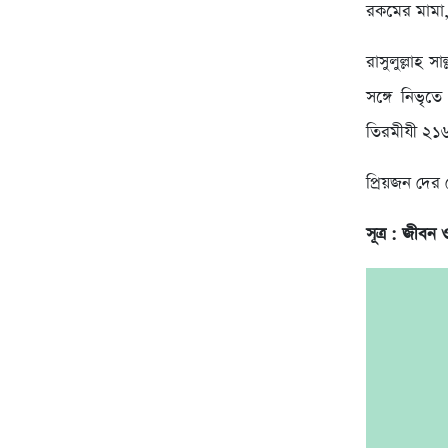
রকমের মামা,
রাসুলুল্লাহ 
সঙ্গে নিভৃত
তিরমীযী ২১
প্রিয়জন দের
সূত্র : জীবন