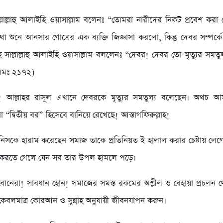
সাল্লাল্লাহু আলাইহি ওয়াসাল্লাম বলেনঃ “তোমরা নারীদের নিকট প্রবেশ কর
 শুনে আনসার গোত্রের এক ব্যক্তি জিজ্ঞাসা করলো, কিন্তু দেবর সম্পর
লাহ সাল্লাল্লাহু আলাইহি ওয়াসাল্লাম বললেনঃ “দেবর! দেবর তো মৃত্যুর সমতুল
িমঃ ২১৭২)
াহ! আল্লাহর রাসূল এখানে দেবরকে মৃত্যুর সমতুল্য বলেছেন। অথচ 
“দ্বিতীয় বর” হিসেবে বানিয়ে রেখেছে! আস্তাগফিরুল্লাহ!
িনিসকে হারাম করেছেন সমাজ তাকে প্রতিনিয়ত ই হালাল করার চেষ্টায় লে
দ করতে গেলে যেন সব তার উপল হামলে পড়ে।
োনেরা! সাবধান হোন! সমাজের সমস্ত রকমের অশ্লীল ও বেহায়া প্রচলন থ
েবলমাত্র কোরআন ও সুন্নাহ অনুযায়ী জীবনযাপন করুন।