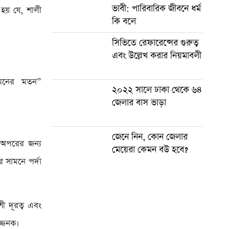
ভাবী: পারিবারিক জীবনে ধর্ম
হয় যে, শালী
কি বলে
সিভিতে রেফারেন্সের গুরুত্ব
এবং উল্লেখ করার নিয়মাবলী
 মনের মতন”
২০২২ সালে ঢাকা থেকে ৬৪
জেলার বাস ভাড়া
জেনে নিন, কোন জেলার
 অপরের জন্য
মেয়েরা কেমন বউ হবে?
সামনে পর্দা
ী দূরত্ব এবং
জ্জনক।