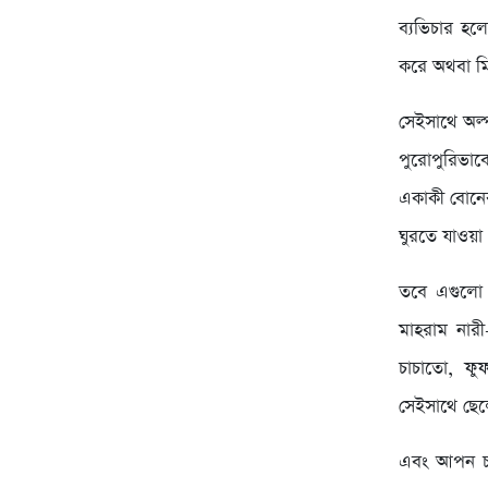
ব্যভিচার হলো
করে অথবা মি
সেইসাথে অল্
পুরোপুরিভাব
একাকী বোনের
ঘুরতে যাওয়া
তবে এগুলো শ
মাহরাম নারী
চাচাতো, ফু
সেইসাথে ছেল
এবং আপন চাচ