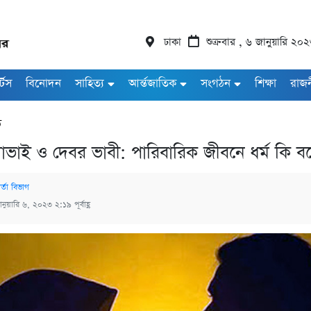
ঢাকা
শুক্রবার , ৬ জানুয়ারি ২০
র্টস
বিনোদন
সাহিত্য
আর্ন্তজাতিক
সংগঠন
শিক্ষা
রাজ
ড
লাভাই ও দেবর ভাবী: পারিবারিক জীবনে ধর্ম কি ব
ার্তা বিভাগ
ানুয়ারি ৬, ২০২৩ ২:১৯ পূর্বাহ্ণ