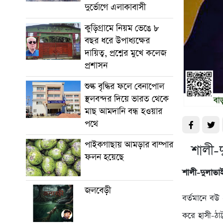
দুর্ভোগে এলাকাবাসী
কুড়িগ্রামে নিয়ম ভেঙে ৮
বছর ধরে উপাধ্যক্ষের
দায়িত্ব, প্রশ্নের মুখে কলেজ
প্রশাসন
শুল্ক বৃদ্ধির ফলে বেনাপোল
স্থলবন্দর দিয়ে ভারত থেকে
মাছ আমদানি বন্ধ হওয়ার
পথে
পাইকগাছায় আমড়ার বাম্পার
শালী-
ফলন হয়েছে
শালী-দুলাভা
জলবেড়ী
বর্তমানে বউ
করে হাসী-ঠাট