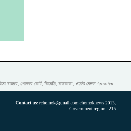
তেরিতা বাজার, পোদ্দার কোর্ট, তিরেত্তি, কলকাতা, ওয়েস্ট বেঙ্গল ৭০০০৭৩
Contact us
: rchomok@gmail.com chomoknews 2013,
Government reg no : 215