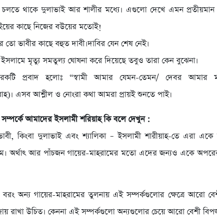
চলতে থাকে দুলাভাই আর শালীর মধ্যে। এগুলো দেখে এমন প্রতীয়মান 
াইয়ের কাছে নিজের বউয়ের মতোই!
তো ভাবীর কাছে বহুত দাবী।দাবির যেন শেষ নেই।
ইসলামে মৃত্যু সমতুল্য ঘোষনা করে দিয়েছে তবুও তারা কেন বুঝেনা।
রেকটি প্রবাদ হলোঃ “স্বামী আমার যেমন-তেমন/ দেবর আমার
্লাহ)। এসব আশ্লীল ও নোংরা কথা আমরা প্রায়ই শুনতে পাই।
সম্পর্কে আমাদের ইসলামী শরিয়াহ কি বলে দেখুন :
াবী, কিংবা দুলাভাই এবং শ্যালিকা – ইসলামী শারীয়াহ-তে এরা একে
াম। অর্থাৎ আর পাঁচজন গায়ের-মাহরামের মতো এদের জন্যও একে অপরের 
, বরং অন্য গায়ের-মাহরামের তুলনায় এই সম্পর্কগুলোর ক্ষেত্রে আরো বেশ
ায় রাখা উচিত। কেননা এই সম্পর্কগুলো অন্যগুলোর চেয়ে আরো বেশী বিপ