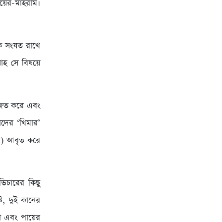
য়ের-মাহরাম।
কে সংযত রাখে
াহ সে বিষয়ে
ফাজত করে এবং
তাদের ‘খিমার’
দেশ) আবৃত করে
যভিচারের কিছু
টি, দুই কানের
া এবং পায়ের