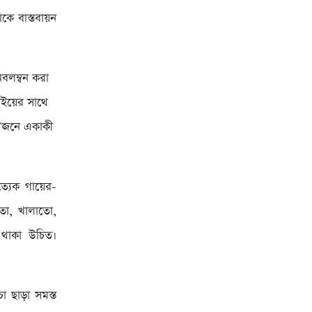
ে বাস্তবায়ন
বলম্বন করা
াইয়ের সাথে
ু’জনে একাকী
ত্যেক গায়ের-
াতো, খালাতো,
 থাকা উচিত।
া ছাড়া সমস্ত