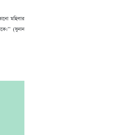
ো কোনো মহিলার
কে।’’ (সুনান