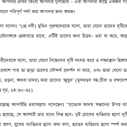
, আপনার দেবর কিংবা আপনার দুলাভাই – এরা আপনার কাছে একজন গা
মনে পরিপূর্ণ পর্দা করা আপনার জন্য ফরজ!
লা বলেনঃ “(হে নবী) মুমিন পুরুষদেরকে বলো, তারা যেনো তাদের দৃষ্টি
ৌনাঙ্গকে হেফাযতে রাখে; এটিই তাদের জন্য উত্তম। ওরা যা করে, আল্ল
রীদেরকে বলো, তারা যেনো নিজেদের দৃষ্টি সংযত করে ও লজ্জাস্থান হি
্রকাশ পায় তা ছাড়া তাদের সৌন্দর্য প্রদর্শন না করে, এবং তারা যেনো 
, ওড়না, অথবা চাদর) দ্বারা তাদের ‘জুয়ুব’ (মুখমণ্ডল সহ গ্রীবা ও বক্ষ
াহ নূর, ২৪:৩০-৩১)
সাল্লাল্লাহু আলাইহি ওয়াসাল্লাম বলেছেনঃ “প্রত্যেক আদম সন্তানের উপর ব্
 হয়েছে, সে অবশ্যই তার মধ্যে লিপ্ত হবে। দুই চোখের ব্যভিচার হলো দৃষ্
ো শ্রবণ, মুখের ব্যাভিচার হলো কথা বলা, হাতের ব্যভিচার হলো স্পর্শ কর