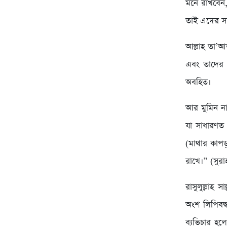
মনে রাখবেন
তাই এদের সা
আল্লাহ তা’আ
এবং তাদের য
অবহিত।
আর মুমিন না
যা সাধারণত প
(মাথার কাপড়
রাখে।” (সুর
রাসুলুল্লাহ 
অংশ লিপিবদ্ধ
ব্যভিচার হল