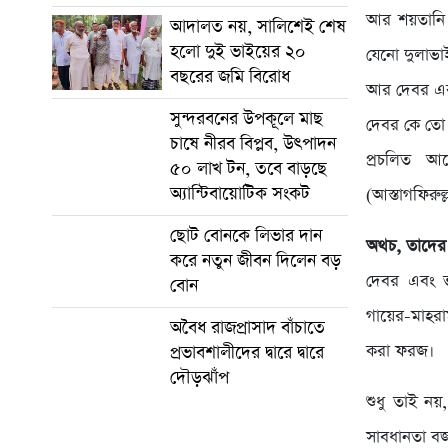
আর শয়তানি 
আদালত নয়, সালিশেই শেষ
হলো দুই ভাইয়ের ২০
যেনো দুলাভ
বছরের জমি বিরোধ
আর দেবর এর 
সুন্দরবনের উপকূলে মাছ
দেবর কে তো 
চাষে নীরব বিপ্লব, উৎপাদন
প্রচলিত আ
৫০ লাখ টন, তবে বাড়ছে
অ্যান্টিবায়োটিক সংকট
(আস্তাগফিরুল
ছোট বোনকে লিভার দান
অথচ, তাদের 
করে নতুন জীবন দিলেন বড়
দেবর এবং ভ
বোন
গায়ের-মাহর
অবৈধ রাজপ্রাসাদ বাঁচাতে
করা ফরজ।
প্রভাবশালীদের দ্বারে দ্বারে
দৌড়ঝাঁপ
শুধু তাই নয়
সাবধানতা বজ