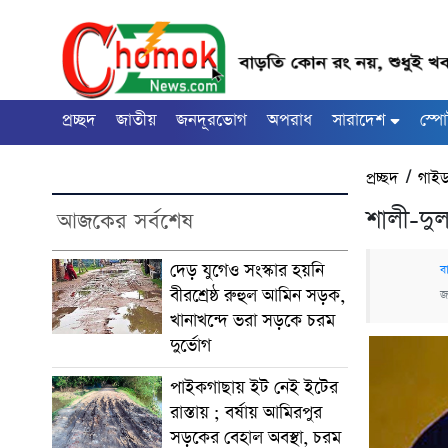
প্রচ্ছদ
জাতীয়
জনদূরভোগ
অপরাধ
সারাদেশ
স্পো
প্রচ্ছদ
/
গাই
শালী-দু
আজকের সর্বশেষ
দেড় যুগেও সংস্কার হয়নি
ব
বীরশ্রেষ্ঠ রুহুল আমিন সড়ক,
জ
খানাখন্দে ভরা সড়কে চরম
দুর্ভোগ
পাইকগাছায় ইট নেই ইটের
রাস্তায় ; বর্ষায় আমিরপুর
সড়কের বেহাল অবস্থা, চরম