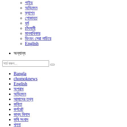
গাইড
অভিনন্দন
ফ্যাশন
শোকাহত
ধর্ম
চাঁদমামী
মানবাধিকার
ডিংডং সেরা নাচিয়ে
English
অন্যান্য
Bangla
chomoknews
English
অপরাধ
অভিনন্দন
আমাদের তথ্য
কবিতা
কর্পরেট
কাব্য বিলাস
কৃষি সংবাদ
খুলনা