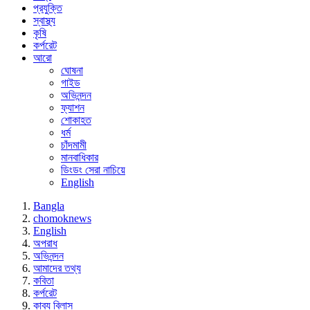
প্রযুক্তি
স্বাস্থ্য
কৃষি
কর্পরেট
আরো
ঘোষনা
গাইড
অভিনন্দন
ফ্যাশন
শোকাহত
ধর্ম
চাঁদমামী
মানবাধিকার
ডিংডং সেরা নাচিয়ে
English
Bangla
chomoknews
English
অপরাধ
অভিনন্দন
আমাদের তথ্য
কবিতা
কর্পরেট
কাব্য বিলাস