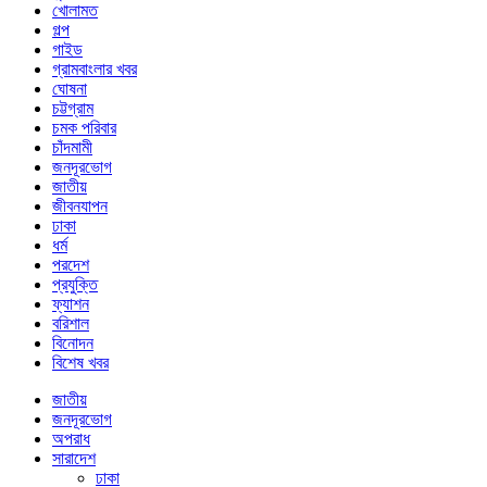
খোলামত
গল্প
গাইড
গ্রামবাংলার খবর
ঘোষনা
চট্টগ্রাম
চমক পরিবার
চাঁদমামী
জনদূরভোগ
জাতীয়
জীবনযাপন
ঢাকা
ধর্ম
পরদেশ
প্রযুক্তি
ফ্যাশন
বরিশাল
বিনোদন
বিশেষ খবর
জাতীয়
জনদূরভোগ
অপরাধ
সারাদেশ
ঢাকা