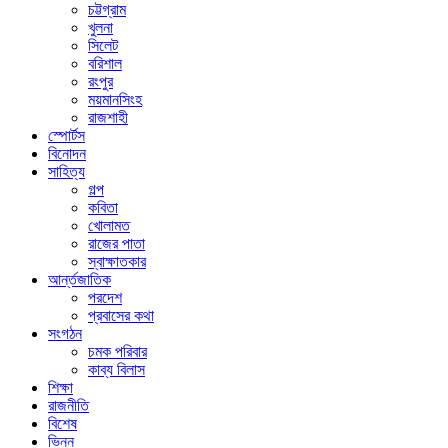
চট্টগ্রাম
খুলনা
সিলেট
বরিশাল
রংপুর
ময়মানসিংহ
রাজশাহী
স্পোর্টস
বিনোদন
সাহিত্য
গল্প
কবিতা
খোলামত
রাজের পাতা
স্বাক্ষাতকার
আর্ন্তজাতিক
পরদেশ
প্রবাসের কথা
সংগঠন
চমক পরিবার
কাব্য বিলাস
শিক্ষা
রাজনীতি
বিশেষ
ভিন্ন