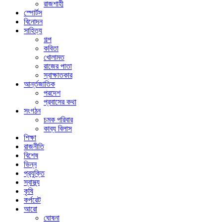
রাজশাহী
স্পোর্টস
বিনোদন
সাহিত্য
গল্প
কবিতা
খোলামত
রাজের পাতা
স্বাক্ষাতকার
আর্ন্তজাতিক
পরদেশ
প্রবাসের কথা
সংগঠন
চমক পরিবার
কাব্য বিলাস
শিক্ষা
রাজনীতি
বিশেষ
ভিন্ন
প্রযুক্তি
স্বাস্থ্য
কৃষি
কর্পরেট
আরো
ঘোষনা