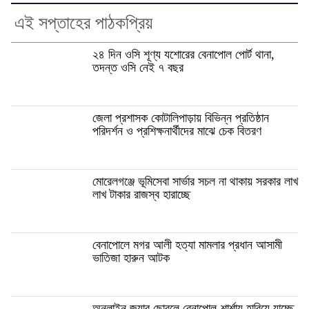
এই সপ্তাহের পাঠকপ্রিয়
২৪ দিন ওসি শূণ্য যশোরের বেনাপোল পোর্ট থানা,
তদন্ত ওসি নেই ৭ বছর
জেলা প্রশাসক কোটালিপাড়ায় বিভিন্ন প্রতিষ্ঠান
পরিদর্শন ও প্রশিক্ষনার্থীদের মাঝে চেক বিতরণ
মোরেলগঞ্জে ভূমিসেবা সার্ভার সচল না থাকায় সরকার লাখ
লাখ টাকার রাজস্ব হারাচ্ছে
বেনাপোলে মগর আলী হত্যা মামলার প্রধান আসামী
ভাতিজা হারুন আটক
অনলাইন জুয়ার ছোবলে বেনাপোল-শার্শায় হারিয়ে যাচ্ছে