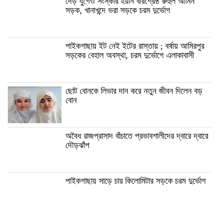
দেড় যুগেও সংস্কার হয়নি বীরশ্রেষ্ঠ রুহুল আমিন
সড়ক, খানাখন্দে ভরা সড়কে চরম দুর্ভোগ
পাইকগাছায় ইট নেই ইটের রাস্তায় ; বর্ষায় আমিরপুর
সড়কের বেহাল অবস্থা, চরম দুর্ভোগে এলাকাবাসী
ছোট বোনকে লিভার দান করে নতুন জীবন দিলেন বড়
বোন
অবৈধ রাজপ্রাসাদ বাঁচাতে প্রভাবশালীদের দ্বারে দ্বারে
দৌড়ঝাঁপ
পাইকগাছায় সাড়ে চার কিলোমিটার সড়কে চরম দুর্ভোগ