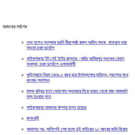
আজকের সর্বশেষ
দেড় যুগেও সংস্কার হয়নি বীরশ্রেষ্ঠ রুহুল আমিন সড়ক, খানাখন্দে ভরা
সড়কে চরম দুর্ভোগ
পাইকগাছায় ইট নেই ইটের রাস্তায় ; বর্ষায় আমিরপুর সড়কের বেহাল
অবস্থা, চরম দুর্ভোগে এলাকাবাসী
কুড়িগ্রামে নিয়ম ভেঙে ৮ বছর ধরে উপাধ্যক্ষের দায়িত্ব, প্রশ্নের মুখে
কলেজ প্রশাসন
শুল্ক বৃদ্ধির ফলে বেনাপোল স্থলবন্দর দিয়ে ভারত থেকে মাছ আমদানি
বন্ধ হওয়ার পথে
পাইকগাছায় আমড়ার বাম্পার ফলন হয়েছে
জলবেড়ী
আদালত নয়, সালিশেই শেষ হলো দুই ভাইয়ের ২০ বছরের জমি বিরোধ