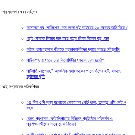
গ্রামবাংলার খবর সর্বশেষ
আদালত নয়, সালিশেই শেষ হলো দুই ভাইয়ের ২০ বছরের জমি বিরোধ
ছোট বোনকে লিভার দান করে নতুন জীবন দিলেন বড় বোন
অবৈধ রাজপ্রাসাদ বাঁচাতে প্রভাবশালীদের দ্বারে দ্বারে দৌড়ঝাঁপ
পাইকগাছায় সাড়ে চার কিলোমিটার সড়কে চরম দুর্ভোগ
পাটগাতী-বাগেরহাট আঞ্চলিক মহাসড়কের পাশে বাঁশের হাট, বাড়ছে
দুর্ঘটনার ঝুঁকি
এই সপ্তাহের পাঠকপ্রিয়
২৪ দিন ওসি শূণ্য যশোরের বেনাপোল পোর্ট থানা, তদন্ত ওসি নেই ৭
বছর
জেলা প্রশাসক কোটালিপাড়ায় বিভিন্ন প্রতিষ্ঠান পরিদর্শন ও
প্রশিক্ষনার্থীদের মাঝে চেক বিতরণ
জাতীয় পর্যায়ে চিত্রাংকন প্রতীযোগীতায় ৩য় হয়েছেন পাবনার এস এম