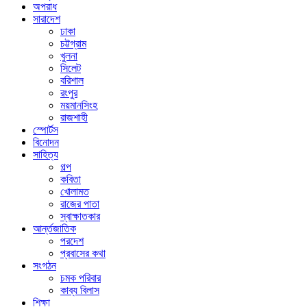
অপরাধ
সারাদেশ
ঢাকা
চট্টগ্রাম
খুলনা
সিলেট
বরিশাল
রংপুর
ময়মানসিংহ
রাজশাহী
স্পোর্টস
বিনোদন
সাহিত্য
গল্প
কবিতা
খোলামত
রাজের পাতা
স্বাক্ষাতকার
আর্ন্তজাতিক
পরদেশ
প্রবাসের কথা
সংগঠন
চমক পরিবার
কাব্য বিলাস
শিক্ষা