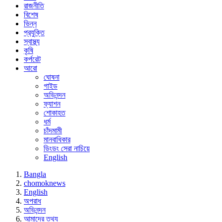
রাজনীতি
বিশেষ
ভিন্ন
প্রযুক্তি
স্বাস্থ্য
কৃষি
কর্পরেট
আরো
ঘোষনা
গাইড
অভিনন্দন
ফ্যাশন
শোকাহত
ধর্ম
চাঁদমামী
মানবাধিকার
ডিংডং সেরা নাচিয়ে
English
Bangla
chomoknews
English
অপরাধ
অভিনন্দন
আমাদের তথ্য