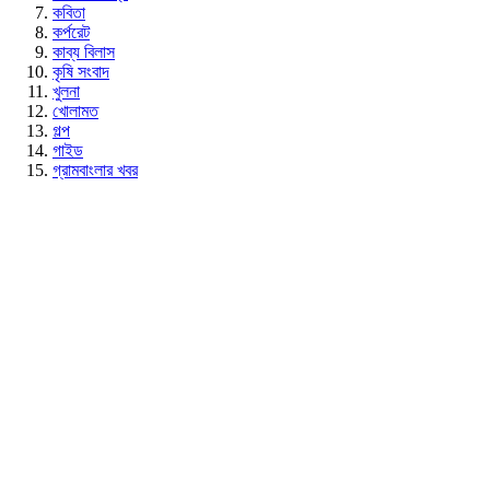
কবিতা
কর্পরেট
কাব্য বিলাস
কৃষি সংবাদ
খুলনা
খোলামত
গল্প
গাইড
গ্রামবাংলার খবর