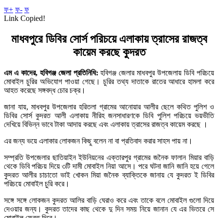
ফ+
ফ-
ফ
Link Copied!
মাধবপুরে ডিবির সোর্স পরিচয়ে এলাকায় ত্রাসের রাজত্ব
কায়েম করছে কুদরত
এম এ কাদের, হবিগঞ্জ জেলা প্রতিনিধি:
হবিগঞ্জ জেলার মাধবপুর উপজেলায় ডিবি পরিচয়ে
মোবাইল চুরির অভিযোগ পাওয়া গেছে। চুরির তথ্য দাতাকে রাতের আধারে হামলা করে
আহত করেছে সঙ্গবদ্ধ চোর চক্র।
জানা যায়, মাধবপুর উপজেলার হরিতলা গ্রামের আনোয়ার আলীর ছেলে কথিত পুলিশ ও
ডিবির সোর্স কুদরত আলী এলাকায় নীরিহ জনসাধারণকে ডিবি পুলিশ পরিচয়ে ভয়ভীতি
দেখিয়ে বিভিন্ন ভাবে টাকা আদায় করছে এবং এলাকায় ত্রাসের রাজত্ব কায়েম করছে ।
এর জন্য ভয়ে এলাকার লোকজন কিছু বলেন না বা প্রতিবাদ করার সাহস পায় না।
সম্প্রতি উপজেলার ছাতিয়াইন ইউনিয়নের এক্তারপুর গ্রামের জনৈক ফালান মিয়ার বাড়ি
থেকে ডিবি পরিচয় দিয়ে ৩টি দামী মোবাইল নিয়া আসে। পরে ঘটনা জানি জানি হয়ে গেলে
কুদরত আলীর চাচাতো ভাই খোকন মিয়া জনৈক ব্যাক্তিকে জানায় যে কুদরত ই ডিবির
পরিচয়ে মোবাইল চুরি করে।
সঙ্গে সঙ্গে লোকজন কুদরত আলির বাড়ি ঘেরাও করে এবং তাকে বলে মোবাইল গুলো দিয়ে
দেওয়ার জন্য। কুদরত তাদের কাছ থেকে দু দিন সময় নিয়ে জানান যে এর ভিতরে সে
মোবাইল ফেরত দিবে।