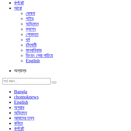
কর্পরেট
আরো
ঘোষনা
গাইড
অভিনন্দন
ফ্যাশন
শোকাহত
ধর্ম
চাঁদমামী
মানবাধিকার
ডিংডং সেরা নাচিয়ে
English
অন্যান্য
Bangla
chomoknews
English
অপরাধ
অভিনন্দন
আমাদের তথ্য
কবিতা
কর্পরেট