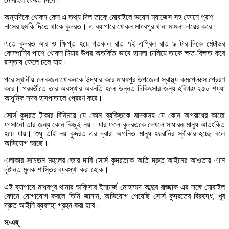
অন্যদিকে খোকন কেন এ তথ্য দিল তাকে মোবাইলে ভয়েস ম্যাজেস সহ ফোনে প্রাণ
নাসের হুমকি দিতে থাকে কুদরত। এ ব্যাপারে খোকন মাধবপুর থানা মামলা দায়ের করে।
এতে কুদরত আর ও ক্ষিপ্ত হয়ে গতকাল রাত ৭ই এপ্রিল রাত ৯ টার দিকে মেটাডর
কোম্পানির পাশে খোকন মিয়ার উপর অতর্কিত ভাবে হামলা চালিয়ে তাকে ক্ষত-বিক্ষত করে
রাস্তায় ফেলে চলে যায়।
পরে স্থানীয় লোকজন খোকনকে উদ্ধার করে মাধবপুর উপজেলা স্বাস্থ্য কমপ্লেক্সে প্রেরণ
করে। পরবর্তীতে তার অবস্থার অবনতি হলে উন্নত চিকিৎসার জন্য হবিগঞ্জ ২৫০ শয্যা
আধুনিক সদর হাসপাতালে প্রেরণ করে।
সোর্স কুদরত টাকার বিনিময়ে যে কোন ব্যক্তিকে মাদকসহ যে কোন অপরাধের কাজে
ফাসানো তার জন্য কোন কিছুই নয়। যার ফলে কুদরতকে দেখলে সাধারন মানুষ আতংকিত
হয়ে যায়। শুধু তাই নয় কুদরত এর দ্বারা অগনিত মানুষ হয়রানির স্বীকার হচ্ছে বলে
অভিযোগ আছে।
এলাকার সচেতন মহলের জোর দাবি সোর্স কুদরতকে অতি দ্রুত আইনের আওতায় এনে
দৃষ্টান্ত মূলক শাস্তির ব্যবস্থা করা হোক।
এই ব্যাপারে মাধবপুর থানার অফিসার ইনচার্জ মোহাম্মদ আব্দুর রাজ্জাক এর সঙ্গে মোবাইল
ফোনে যোগাযোগ করলে তিনি জানান, অভিযোগ পেয়েছি সোর্স কুদরতের বিরুদ্ধে, খুব
দ্রুত আইনি ব্যবস্হা গ্রহন করা হবে।
স/এষ্