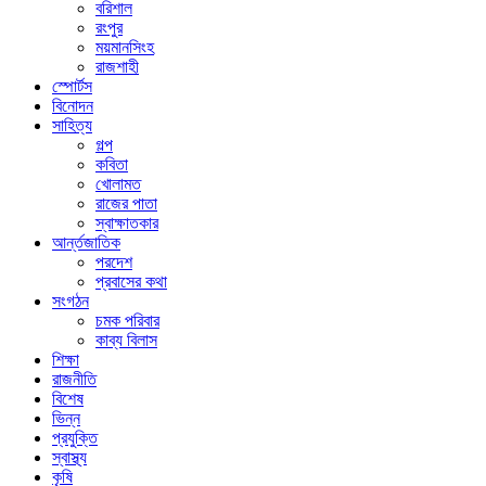
বরিশাল
রংপুর
ময়মানসিংহ
রাজশাহী
স্পোর্টস
বিনোদন
সাহিত্য
গল্প
কবিতা
খোলামত
রাজের পাতা
স্বাক্ষাতকার
আর্ন্তজাতিক
পরদেশ
প্রবাসের কথা
সংগঠন
চমক পরিবার
কাব্য বিলাস
শিক্ষা
রাজনীতি
বিশেষ
ভিন্ন
প্রযুক্তি
স্বাস্থ্য
কৃষি