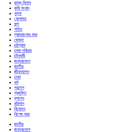
কাব্য বিলাস
কৃষি সংবাদ
খুলনা
খোলামত
গল্প
গাইড
গ্রামবাংলার খবর
ঘোষনা
চট্টগ্রাম
চমক পরিবার
চাঁদমামী
জনদূরভোগ
জাতীয়
জীবনযাপন
ঢাকা
ধর্ম
পরদেশ
প্রযুক্তি
ফ্যাশন
বরিশাল
বিনোদন
বিশেষ খবর
জাতীয়
জনদূরভোগ