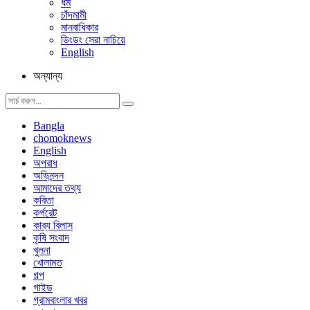
ধর্ম
চাঁদমামী
মানবাধিকার
ডিংডং সেরা নাচিয়ে
English
অন্যান্য
Bangla
chomoknews
English
অপরাধ
অভিনন্দন
আমাদের তথ্য
কবিতা
কর্পরেট
কাব্য বিলাস
কৃষি সংবাদ
খুলনা
খোলামত
গল্প
গাইড
গ্রামবাংলার খবর