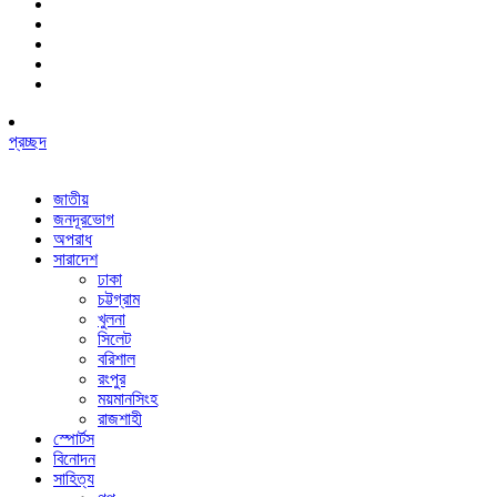
প্রচ্ছদ
জাতীয়
জনদূরভোগ
অপরাধ
সারাদেশ
ঢাকা
চট্টগ্রাম
খুলনা
সিলেট
বরিশাল
রংপুর
ময়মানসিংহ
রাজশাহী
স্পোর্টস
বিনোদন
সাহিত্য