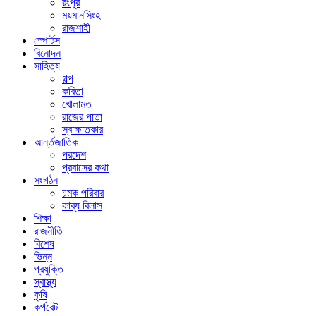
রংপুর
ময়মানসিংহ
রাজশাহী
স্পোর্টস
বিনোদন
সাহিত্য
গল্প
কবিতা
খোলামত
রাজের পাতা
স্বাক্ষাতকার
আর্ন্তজাতিক
পরদেশ
প্রবাসের কথা
সংগঠন
চমক পরিবার
কাব্য বিলাস
শিক্ষা
রাজনীতি
বিশেষ
ভিন্ন
প্রযুক্তি
স্বাস্থ্য
কৃষি
কর্পরেট