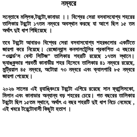
নম্বরে
সন্তোষে মল্লিক,টরন্টো,কানাডা ।।
বিশ্বের সেরা বসবাসযোগ্য শহরের
তালিকায় টরন্টো ১৭তম নম্বরে অবস্থান করছে যা আগে ছিল ১৫ তম
অর্থাৎ দুই ধাপ পিছিয়েছে ।
তবে টরন্টো আবারও বিশ্বের সেরা বসবাসযোগ্য শহরগুলোর একটিতে
জায়গা করে নিয়েছে। রেজোন্যান্স কনসালটেন্সির প্রকাশিত এ বছরের
“ওয়ার্ল্ড’স বেস্ট সিটিজ” তালিকায় শহরটি রয়েছে ১৭তম স্থানে।
ভ্যাঙ্কুভার পরবর্তী কানাডীয় শহর হিসেবে তালিকায় ৪১ নম্বরে রয়েছে,
মন্ট্রিয়াল ৪৫ নম্বরে, অটোয়া ৭৩ নম্বরে এবং ক্যালগারি ৮৫ নম্বরে
জায়গা পেয়েছে।
২০২৬ সালের এই র‍্যাঙ্কিংয়ে টরন্টো এগিয়ে রয়েছে সান ফ্রান্সিসকো,
মিলান এবং কানাডার অন্যান্য বড় শহরের চেয়ে। গত বছরের তালিকায়
টরন্টো ছিল ১৫তম স্থানে, অর্থাৎ এ বছর শহরটি দুই ধাপ নিচে নেমেছে ,
এই খবরে টরেন্টোবাসী কিছুটা হতাশ ।