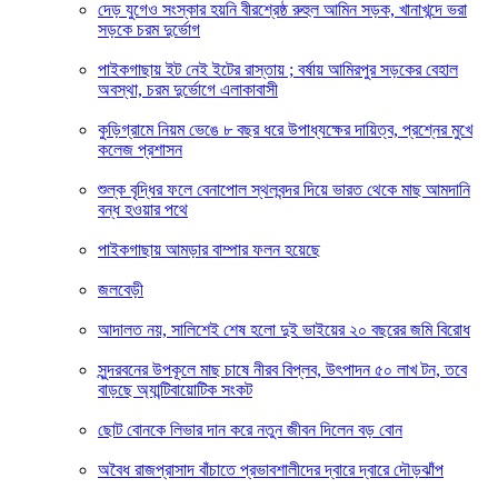
দেড় যুগেও সংস্কার হয়নি বীরশ্রেষ্ঠ রুহুল আমিন সড়ক, খানাখন্দে ভরা
সড়কে চরম দুর্ভোগ
পাইকগাছায় ইট নেই ইটের রাস্তায় ; বর্ষায় আমিরপুর সড়কের বেহাল
অবস্থা, চরম দুর্ভোগে এলাকাবাসী
কুড়িগ্রামে নিয়ম ভেঙে ৮ বছর ধরে উপাধ্যক্ষের দায়িত্ব, প্রশ্নের মুখে
কলেজ প্রশাসন
শুল্ক বৃদ্ধির ফলে বেনাপোল স্থলবন্দর দিয়ে ভারত থেকে মাছ আমদানি
বন্ধ হওয়ার পথে
পাইকগাছায় আমড়ার বাম্পার ফলন হয়েছে
জলবেড়ী
আদালত নয়, সালিশেই শেষ হলো দুই ভাইয়ের ২০ বছরের জমি বিরোধ
সুন্দরবনের উপকূলে মাছ চাষে নীরব বিপ্লব, উৎপাদন ৫০ লাখ টন, তবে
বাড়ছে অ্যান্টিবায়োটিক সংকট
ছোট বোনকে লিভার দান করে নতুন জীবন দিলেন বড় বোন
অবৈধ রাজপ্রাসাদ বাঁচাতে প্রভাবশালীদের দ্বারে দ্বারে দৌড়ঝাঁপ