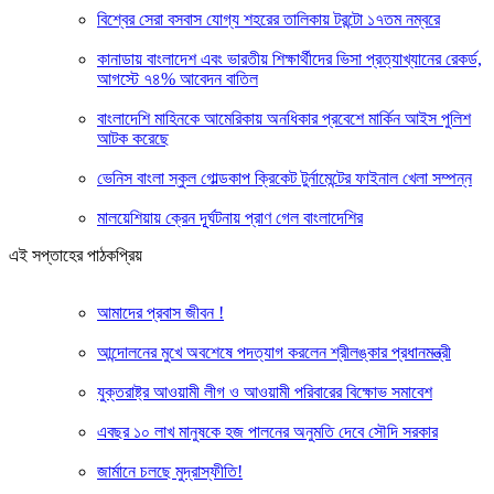
বিশ্বের সেরা বসবাস যোগ্য শহরের তালিকায় টরন্টো ১৭তম নম্বরে
কানাডায় বাংলাদেশ এবং ভারতীয় শিক্ষার্থীদের ভিসা প্রত্যাখ্যানের রেকর্ড,
আগস্টে ৭৪% আবেদন বাতিল
বাংলাদেশি মাহিনকে আমেরিকায় অনধিকার প্রবেশে মার্কিন আইস পুলিশ
আটক করেছে
ভেনিস বাংলা স্কুল গোল্ডকাপ ক্রিকেট টুর্নামেন্টের ফাইনাল খেলা সম্পন্ন
মালয়েশিয়ায় ক্রেন দূূর্ঘটনায় প্রাণ গেল বাংলাদেশির
এই সপ্তাহের পাঠকপ্রিয়
আমাদের প্রবাস জীবন !
আন্দোলনের মুখে অবশেষে পদত্যাগ করলেন শ্রীলঙ্কার প্রধানমন্ত্রী
যুক্তরাষ্ট্র আওয়ামী লীগ ও আওয়ামী পরিবারের বিক্ষোভ সমাবেশ
এবছর ১০ লাখ মানুষকে হজ পালনের অনুমতি দেবে সৌদি সরকার
জার্মানে চলছে মুদ্রাস্ফীতি!