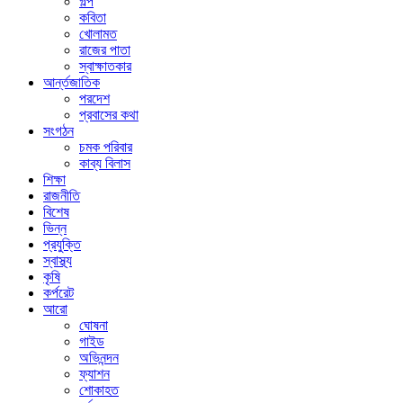
গল্প
কবিতা
খোলামত
রাজের পাতা
স্বাক্ষাতকার
আর্ন্তজাতিক
পরদেশ
প্রবাসের কথা
সংগঠন
চমক পরিবার
কাব্য বিলাস
শিক্ষা
রাজনীতি
বিশেষ
ভিন্ন
প্রযুক্তি
স্বাস্থ্য
কৃষি
কর্পরেট
আরো
ঘোষনা
গাইড
অভিনন্দন
ফ্যাশন
শোকাহত