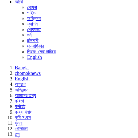
আরো
ঘোষনা
গাইড
অভিনন্দন
ফ্যাশন
শোকাহত
ধর্ম
চাঁদমামী
মানবাধিকার
ডিংডং সেরা নাচিয়ে
English
Bangla
chomoknews
English
অপরাধ
অভিনন্দন
আমাদের তথ্য
কবিতা
কর্পরেট
কাব্য বিলাস
কৃষি সংবাদ
খুলনা
খোলামত
গল্প