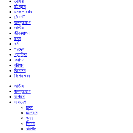
ঘোষনা
চট্টগ্রাম
চমক পরিবার
চাঁদমামী
জনদূরভোগ
জাতীয়
জীবনযাপন
ঢাকা
ধর্ম
পরদেশ
প্রযুক্তি
ফ্যাশন
বরিশাল
বিনোদন
বিশেষ খবর
জাতীয়
জনদূরভোগ
অপরাধ
সারাদেশ
ঢাকা
চট্টগ্রাম
খুলনা
সিলেট
বরিশাল