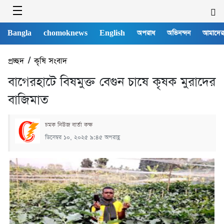
Bangla
chomoknews
English
অপরাধ
অভিনন্দন
আমাদের
প্রচ্ছদ
/
কৃষি সংবাদ
বাগেরহাটে বিষমুক্ত বেগুন চাষে কৃষক মুরাদের
বাজিমাত
চমক নিউজ বার্তা কক্ষ
ডিসেম্বর ১০, ২০২৫ ৯:৪৫ অপরাহ্ণ