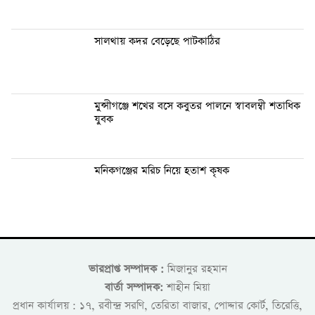
সালথায় কদর বেড়েছে পাটকাঠির
মুন্সীগঞ্জে শখের বসে কবুতর পালনে স্বাবলম্বী শতাধিক
যুবক
মনিকগঞ্জের মরিচ নিয়ে হতাশ কৃষক
ভারপ্রাপ্ত সম্পাদক :
মিজানুর রহমান
বার্তা সম্পাদক:
শাহীন মিয়া
প্রধান কার্যালয় : ১৭, রবীন্দ্র সরণি, তেরিতা বাজার, পোদ্দার কোর্ট, তিরেত্তি,