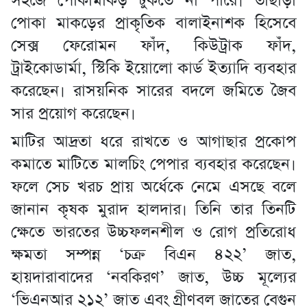
সহজে পোকামাকড় ঢুকতে না পারে। তাছাড়া
পোকা মাকড়ের প্রাকৃতিক বালাইনাশক হিসেবে
সেক্স ফেরোমন ফাঁদ, কিউট্রাক ফাঁদ,
ট্রাইকোডার্মা, স্টিকি ইয়োলো কার্ড ইত্যাদি ব্যবহার
করেছেন। রাসয়নিক সারের বদলে জমিতে জৈব
সার প্রয়োগ করেছেন।
মাটির আদ্রতা ধরে রাখতে ও আগাছার প্রকোপ
কমাতে মাটিতে মালচিং পেপার ব্যবহার করেছেন।
ফলে সেচ খরচ প্রায় অর্ধেকে নেমে এসছে বলে
জানান কৃষক মুরাদ হালদার। তিনি তার তিনটি
ক্ষেতে ভারতের উচ্চফলনশীল ও রোগ প্রতিরোধ
ক্ষমতা সম্পন্ন ‘চক্র বিএন ৪২২’ জাত,
হায়দারাবাদের ‘নবকিরণ’ জাত, উচ্চ মূল্যের
‘ভিএনআর ২১২’ জাত এবং গ্রীণবল জাতের বেগুন