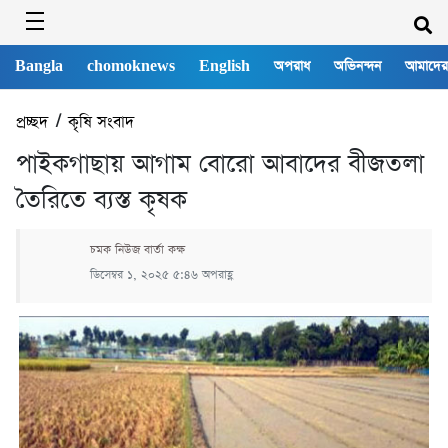
Bangla
chomoknews
English
অপরাধ
অভিনন্দন
আমাদের
প্রচ্ছদ
/
কৃষি সংবাদ
পাইকগাছায় আগাম বোরো আবাদের বীজতলা
তৈরিতে ব্যস্ত কৃষক
চমক নিউজ বার্তা কক্ষ
ডিসেম্বর ১, ২০২৫ ৫:৪৬ অপরাহ্ণ