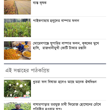
ব্যস্ত কৃষক
পাইকগাছায় হলুদের বাম্পার ফলন
মোরেলগঞ্জে সুপারির বাম্পার ফলন, কৃষকের মুখে
হাসি, রাজধানীমুখী কোটি টাকার রপ্তানি
এই সপ্তাহের পাঠকপ্রিয়
ধুতরা ফল বিষাক্ত হলেও আছে অনেক ঔষধিগুন
বাঘারপাড়ার তরমুজ চাষী ফিরোজ হোসেনের চোঁখে
প্রতিষ্ঠিত হওয়ার স্বপ্ন!