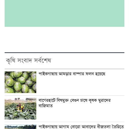
কৃষি সংবাদ সর্বশেষ
পাইকগাছায় আমড়ার বাম্পার ফলন হয়েছে
বাগেরহাটে বিষমুক্ত বেগুন চাষে কৃষক মুরাদের
বাজিমাত
পাইকগাছায় আগাম বোরো আবাদের বীজতলা তৈরিতে