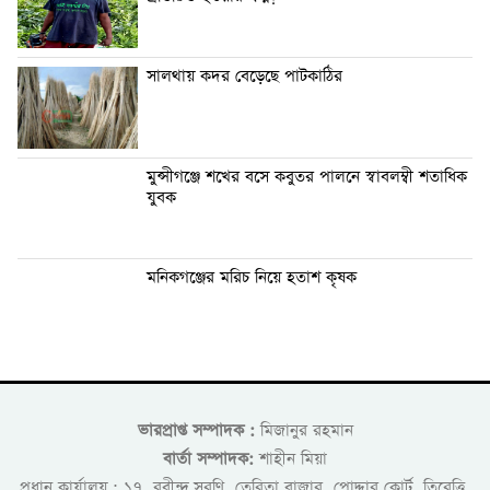
সালথায় কদর বেড়েছে পাটকাঠির
মুন্সীগঞ্জে শখের বসে কবুতর পালনে স্বাবলম্বী শতাধিক
যুবক
মনিকগঞ্জের মরিচ নিয়ে হতাশ কৃষক
ভারপ্রাপ্ত সম্পাদক :
মিজানুর রহমান
বার্তা সম্পাদক:
শাহীন মিয়া
প্রধান কার্যালয় : ১৭, রবীন্দ্র সরণি, তেরিতা বাজার, পোদ্দার কোর্ট, তিরেত্তি,