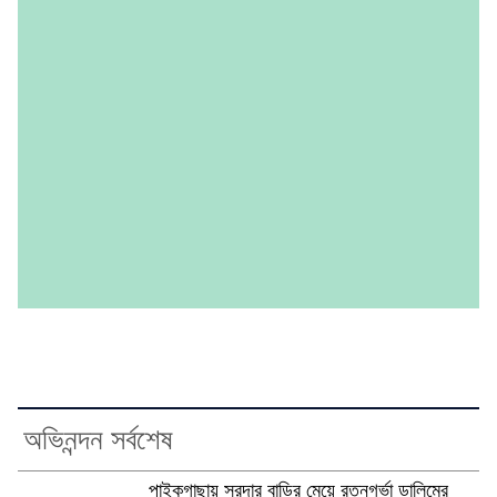
অভিনন্দন সর্বশেষ
পাইকগাছায় সরদার বাড়ির মেয়ে রত্নগর্ভা ডালিমের