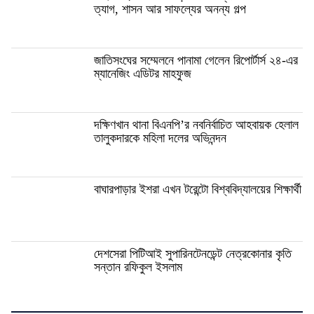
ত্যাগ, শাসন আর সাফল্যের অনন্য গল্প
জাতিসংঘের সম্মেলনে পানামা গেলেন রিপোর্টার্স ২৪-এর
ম্যানেজিং এডিটর মাহফুজ
দক্ষিণখান থানা বিএনপি’র নবনির্বাচিত আহবায়ক হেলাল
তালুকদারকে মহিলা দলের অভিনন্দন
বাঘারপাড়ার ইশরা এখন টরেন্টো বিশ্ববিদ্যালয়ের শিক্ষার্থী
দেশসেরা পিটিআই সুপারিনটেনডেন্ট নেত্রকোনার কৃতি
সন্তান রফিকুল ইসলাম