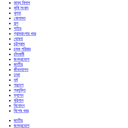
কাব্য বিলাস
কৃষি সংবাদ
খুলনা
খোলামত
গল্প
গাইড
গ্রামবাংলার খবর
ঘোষনা
চট্টগ্রাম
চমক পরিবার
চাঁদমামী
জনদূরভোগ
জাতীয়
জীবনযাপন
ঢাকা
ধর্ম
পরদেশ
প্রযুক্তি
ফ্যাশন
বরিশাল
বিনোদন
বিশেষ খবর
জাতীয়
জনদূরভোগ