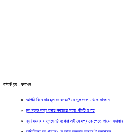
পাঠকপ্রিয় - ফ্যাশন
আপনি কি বাসায় চুল রং করেন? যে ভুল গুলো থেকে সাবধান
চুল দ্রুত লম্বা করার সবচেয়ে সহজ পাঁচটি উপায়
ব্রণ সমস্যায় ভুগছেন? ঘরোয়া এই ফেসপ্যাকে পেতে পারেন সমাধান
অতিরিক্ত চুল পড়ছে? যে ভাবে ব্যবহার করবেন ই ক্যাপসুল