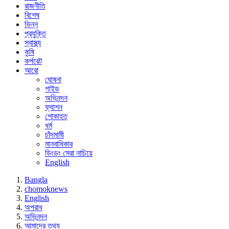
রাজনীতি
বিশেষ
ভিন্ন
প্রযুক্তি
স্বাস্থ্য
কৃষি
কর্পরেট
আরো
ঘোষনা
গাইড
অভিনন্দন
ফ্যাশন
শোকাহত
ধর্ম
চাঁদমামী
মানবাধিকার
ডিংডং সেরা নাচিয়ে
English
Bangla
chomoknews
English
অপরাধ
অভিনন্দন
আমাদের তথ্য