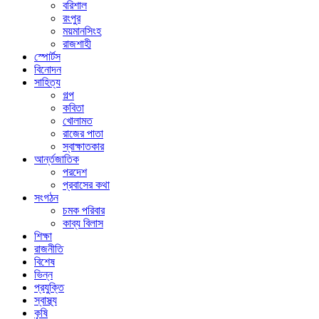
বরিশাল
রংপুর
ময়মানসিংহ
রাজশাহী
স্পোর্টস
বিনোদন
সাহিত্য
গল্প
কবিতা
খোলামত
রাজের পাতা
স্বাক্ষাতকার
আর্ন্তজাতিক
পরদেশ
প্রবাসের কথা
সংগঠন
চমক পরিবার
কাব্য বিলাস
শিক্ষা
রাজনীতি
বিশেষ
ভিন্ন
প্রযুক্তি
স্বাস্থ্য
কৃষি