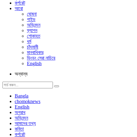
কর্পরেট
আরো
ঘোষনা
গাইড
অভিনন্দন
ফ্যাশন
শোকাহত
ধর্ম
চাঁদমামী
মানবাধিকার
ডিংডং সেরা নাচিয়ে
English
অন্যান্য
Bangla
chomoknews
English
অপরাধ
অভিনন্দন
আমাদের তথ্য
কবিতা
কর্পরেট