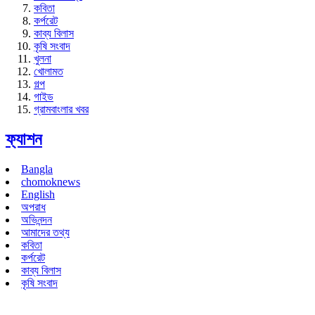
কবিতা
কর্পরেট
কাব্য বিলাস
কৃষি সংবাদ
খুলনা
খোলামত
গল্প
গাইড
গ্রামবাংলার খবর
ফ্যাশন
Bangla
chomoknews
English
অপরাধ
অভিনন্দন
আমাদের তথ্য
কবিতা
কর্পরেট
কাব্য বিলাস
কৃষি সংবাদ