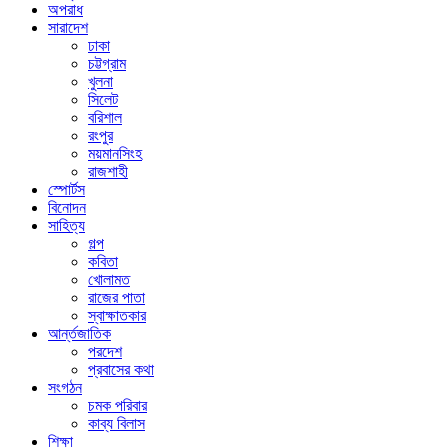
অপরাধ
সারাদেশ
ঢাকা
চট্টগ্রাম
খুলনা
সিলেট
বরিশাল
রংপুর
ময়মানসিংহ
রাজশাহী
স্পোর্টস
বিনোদন
সাহিত্য
গল্প
কবিতা
খোলামত
রাজের পাতা
স্বাক্ষাতকার
আর্ন্তজাতিক
পরদেশ
প্রবাসের কথা
সংগঠন
চমক পরিবার
কাব্য বিলাস
শিক্ষা