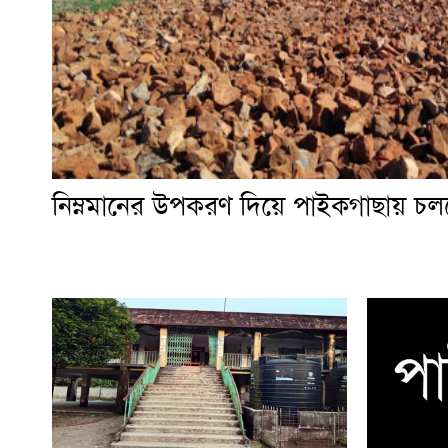
নিম্নমানের উপকরণ দিয়ে পাইকগাছায় চল