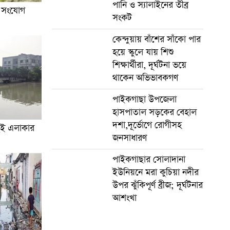
পানি ও স্যালাইনের তীব্র
র সংযোগ
সংকট
কেন্দুয়ায় বাঁশের সাঁকো পার
হয়ে স্কুলে যায় শিশু
শিক্ষার্থীরা, দূর্ঘটনা ভয়ে
থাকেন অভিভাবকগণ
পাইকগাছা উপজেলা
হাসপাতাল সড়কের বেহাল
দশা,দূর্ভোগে রোগীসহ
ুই এলাকার
জনসাধারণ
পাইকগাছার সোলাদানা
ইউনিয়নে মরা কুচিয়া নদীর
উপর ঝুঁকিপূর্ণ ব্রীজ; দূর্ঘটনার
আশংখা