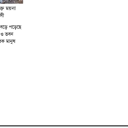
ুক্ত ময়লা
সী
 থুবড়ে পড়েছে
 ও ভবন
িক মানুষ