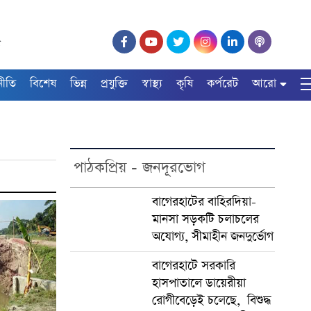
৫
নীতি
বিশেষ
ভিন্ন
প্রযুক্তি
স্বাস্থ্য
কৃষি
কর্পরেট
আরো
পাঠকপ্রিয় - জনদূরভোগ
বাগেরহাটের বাহিরদিয়া-
মানসা সড়কটি চলাচলের
অযোগ্য, সীমাহীন জনদুর্ভোগ
বাগেরহাটে সরকারি
হাসপাতালে ডায়েরীয়া
রোগীবেড়েই চলেছে, বিশুদ্ধ