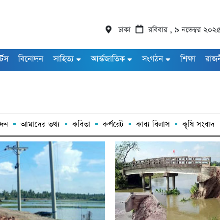
ঢাকা
রবিবার , ৯ নভেম্বর ২০২
র্টস
বিনোদন
সাহিত্য
আর্ন্তজাতিক
সংগঠন
শিক্ষা
রাজ
্দন
আমাদের তথ্য
কবিতা
কর্পরেট
কাব্য বিলাস
কৃষি সংবাদ