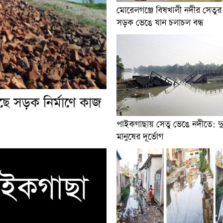
মোরেলগঞ্জে বিষখালী নদীর সেতু
সড়ক ভেঙে যান চলাচল বন্ধ
ছে সড়ক নির্মাণে কাজ
পাইকগাছায় সেতু ভেঙে নদীতে: দ
মানুষের দূর্ভোগ