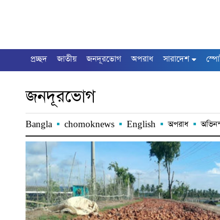
প্রচ্ছদ
জাতীয়
জনদূরভোগ
অপরাধ
সারাদেশ
স্পো
জনদূরভোগ
Bangla
chomoknews
English
অপরাধ
অভিনন