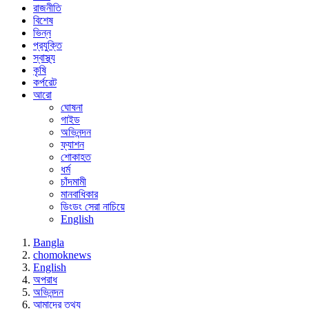
রাজনীতি
বিশেষ
ভিন্ন
প্রযুক্তি
স্বাস্থ্য
কৃষি
কর্পরেট
আরো
ঘোষনা
গাইড
অভিনন্দন
ফ্যাশন
শোকাহত
ধর্ম
চাঁদমামী
মানবাধিকার
ডিংডং সেরা নাচিয়ে
English
Bangla
chomoknews
English
অপরাধ
অভিনন্দন
আমাদের তথ্য