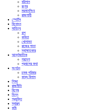
বরিশাল
রংপুর
ময়মানসিংহ
রাজশাহী
স্পোর্টস
বিনোদন
সাহিত্য
গল্প
কবিতা
খোলামত
রাজের পাতা
স্বাক্ষাতকার
আর্ন্তজাতিক
পরদেশ
প্রবাসের কথা
সংগঠন
চমক পরিবার
কাব্য বিলাস
শিক্ষা
রাজনীতি
বিশেষ
ভিন্ন
প্রযুক্তি
স্বাস্থ্য
কৃষি