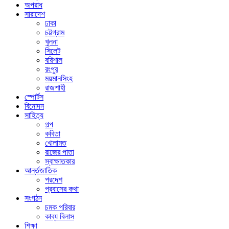
অপরাধ
সারাদেশ
ঢাকা
চট্টগ্রাম
খুলনা
সিলেট
বরিশাল
রংপুর
ময়মানসিংহ
রাজশাহী
স্পোর্টস
বিনোদন
সাহিত্য
গল্প
কবিতা
খোলামত
রাজের পাতা
স্বাক্ষাতকার
আর্ন্তজাতিক
পরদেশ
প্রবাসের কথা
সংগঠন
চমক পরিবার
কাব্য বিলাস
শিক্ষা