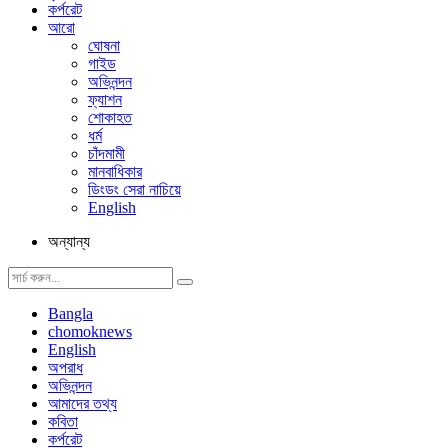
কর্পরেট
আরো
ঘোষনা
গাইড
অভিনন্দন
ফ্যাশন
শোকাহত
ধর্ম
চাঁদমামী
মানবাধিকার
ডিংডং সেরা নাচিয়ে
English
অন্যান্য
Bangla
chomoknews
English
অপরাধ
অভিনন্দন
আমাদের তথ্য
কবিতা
কর্পরেট