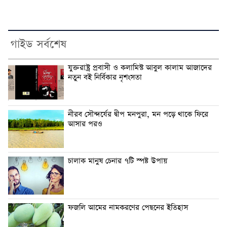
গাইড সর্বশেষ
যুক্তরাষ্ট্র প্রবাসী ও কলামিস্ট আবুল কালাম আজাদের
নতুন বই নির্বিকার নৃশংসতা
নীরব সৌন্দর্যের দ্বীপ মনপুরা, মন পড়ে থাকে ফিরে
আসার পরও
চালাক মানুষ চেনার ৭টি স্পষ্ট উপায়
ফজলি আমের নামকরণের পেছনের ইতিহাস