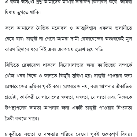
এ রকম অসংখ্য প্রশ্ন আমাদের মাথায় সারাক্ষণ কিলবিল করে। আমরা
দ্বিধায় ভুগতে থাকি।
ফলে আমাদের নৈতিক মনোবল ও আত্মবিশ্বাস একদম তলানীতে
নেমে যায়। চাকুরী না পেলে আমরা দামী রেফারেন্সের অভাবকেই মূল
কারণ হিসাবে ধরে নিই এবং একসময় হতাশ হয়ে পড়ি।
সিভিতে রেফারেন্স থাকলে নিয়োগদাতার জন্য ক্যান্ডিডেট সম্পর্কে
খোঁজ খবর নিতে ও জানতে কিছুটা সুবিধা হয়। চাকুরী পাওয়ার জন্য
রেফারেন্সের ভূমিকা খুবই কম। রেফারেন্স নয়, বরং আপনার ঐকান্তিক
প্রচেষ্টা, কার্যকরী যোগাযোগের ক্ষমতা, দক্ষতা, যোগ্যতা এবং নিজেকে
উপস্থাপনের ক্ষমতা আপনার জন্য একটি চাকুরী পাওয়ার নিশ্চয়তা
তৈরী করতে পারে।
চাকুরীতে সততা ও দক্ষতার পরিচয় দেওয়া খুবই গুরুত্বপূর্ণ বিষয়।