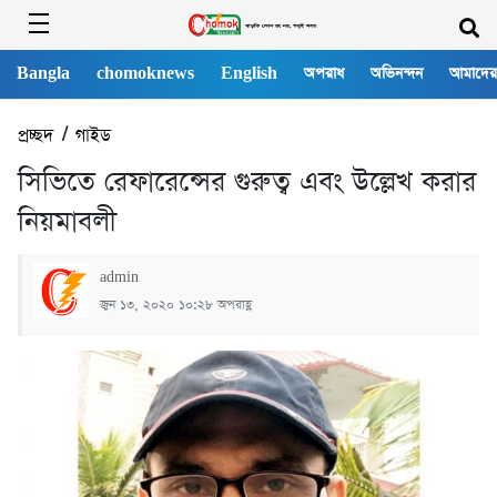
Bangla
chomoknews
English
অপরাধ
অভিনন্দন
আমাদের
প্রচ্ছদ
/
গাইড
সিভিতে রেফারেন্সের গুরুত্ব এবং উল্লেখ করার
নিয়মাবলী
admin
জুন ১৩, ২০২০ ১০:২৮ অপরাহ্ণ