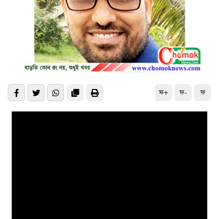
ফ+
ফ-
ফ