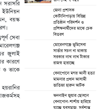
নে সরাসরি
জেলা প্রশাসক
 ইউনিয়ন
কোটালিপাড়ায় বিভিন্ন
মন, বয়স্ক
প্রতিষ্ঠান পরিদর্শন ও
তরণ।
প্রশিক্ষনার্থীদের মাঝে চেক
বিতরণ
পূর্ণ সেবা
মোরেলগঞ্জ
মোরেলগঞ্জে ভূমিসেবা
সার্ভার সচল না থাকায়
র জুলাই
সরকার লাখ লাখ টাকার
কার কারণে
রাজস্ব হারাচ্ছে
তি ও তাকে
বেনাপোলে মগর আলী হত্যা
মামলার প্রধান আসামী
ভাতিজা হারুন আটক
হয়রানির
জকর্মসহ
অনলাইন জুয়ার ছোবলে
বেনাপোল-শার্শায় হারিয়ে
যাচ্ছে যুবসমাজ, সর্বশান্ত