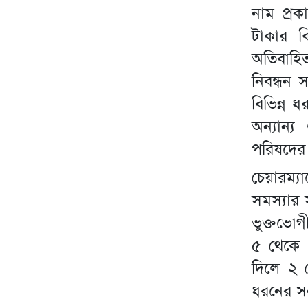
নাম প্রক
টাকার ব
অতিবাহি
নিবন্ধন 
বিভিন্ন 
অন্যান্য
পরিষদের দ্
চেয়ারম্
সমস্যার স
ভুক্তভোগ
৫ থেকে 
দিলে ২ থ
ধরনের স