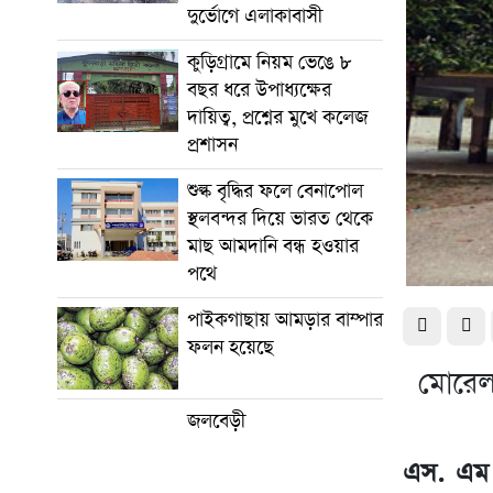
দুর্ভোগে এলাকাবাসী
কুড়িগ্রামে নিয়ম ভেঙে ৮
বছর ধরে উপাধ্যক্ষের
দায়িত্ব, প্রশ্নের মুখে কলেজ
প্রশাসন
শুল্ক বৃদ্ধির ফলে বেনাপোল
স্থলবন্দর দিয়ে ভারত থেকে
মাছ আমদানি বন্ধ হওয়ার
পথে
পাইকগাছায় আমড়ার বাম্পার
ফলন হয়েছে
মোরেলগ
জলবেড়ী
এস. এম 