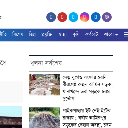
২৫
নীতি
বিশেষ
ভিন্ন
প্রযুক্তি
স্বাস্থ্য
কৃষি
কর্পরেট
আরো
াগে
খুলনা সর্বশেষ
দেড় যুগেও সংস্কার হয়নি
বীরশ্রেষ্ঠ রুহুল আমিন সড়ক,
খানাখন্দে ভরা সড়কে চরম
দুর্ভোগ
পাইকগাছায় ইট নেই ইটের
রাস্তায় ; বর্ষায় আমিরপুর
সড়কের বেহাল অবস্থা, চরম