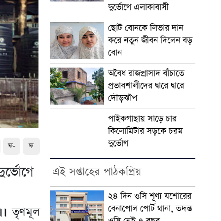
দুর্ভোগে এলাকাবাসী
ছোট বোনকে লিভার দান
করে নতুন জীবন দিলেন বড়
বোন
অবৈধ রাজপ্রাসাদ বাঁচাতে
প্রভাবশালীদের দ্বারে দ্বারে
দৌড়ঝাঁপ
পাইকগাছায় সাড়ে চার
কিলোমিটার সড়কে চরম
দুর্ভোগ
ফ-
ফ
র্ভোগে
এই সপ্তাহের পাঠকপ্রিয়
২৪ দিন ওসি শূণ্য যশোরের
বেনাপোল পোর্ট থানা, তদন্ত
।।
তৃণমূল
ওসি নেই ৭ বছর