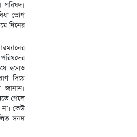
য়ন পরিষদ।
বিধা ভোগ
ামে দিনের
ারম্যানের
ন পরিষদের
িয়ে হলেও
োগ দিয়ে
া জানান।
রতে গেলে
 না। কেউ
্বলিত সনদ