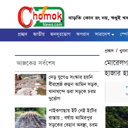
প্রচ্ছদ
জাতীয়
জনদূরভোগ
অপরাধ
সারাদেশ
স্পো
প্রচ্ছদ
/
খুলন
মোরেলগঞ্
আজকের সর্বশেষ
হাজার হ
দেড় যুগেও সংস্কার হয়নি
বীরশ্রেষ্ঠ রুহুল আমিন সড়ক,
চ
খানাখন্দে ভরা সড়কে চরম
অ
দুর্ভোগ
পাইকগাছায় ইট নেই ইটের
রাস্তায় ; বর্ষায় আমিরপুর
সড়কের বেহাল অবস্থা, চরম