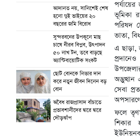
পর্যায়ের
আদালত নয়, সালিশেই শেষ
ভূমিকা 
হলো দুই ভাইয়ের ২০
পরিষদ চে
বছরের জমি বিরোধ
ভাতা, বি
সুন্দরবনের উপকূলে মাছ
চাষে নীরব বিপ্লব, উৎপাদন
এ ছাড়া, জ
৫০ লাখ টন, তবে বাড়ছে
প্রদানেও
অ্যান্টিবায়োটিক সংকট
উপজেলা
ছোট বোনকে লিভার দান
অদ্ভুত্থ
করে নতুন জীবন দিলেন বড়
সেবা প্র
বোন
অপসারণের
অবৈধ রাজপ্রাসাদ বাঁচাতে
প্রভাবশালীদের দ্বারে দ্বারে
ফলে তৃণম
দৌড়ঝাঁপ
শিকার 
ইউনিয়নব