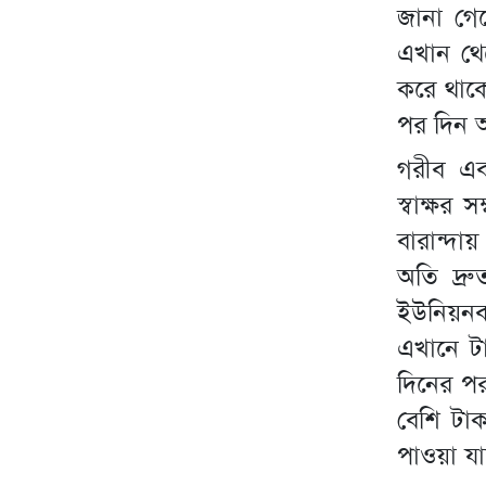
জানা গেছ
এখান থে
করে থাকে
পর দিন আ
গরীব এবং
স্বাক্ষর
বারান্দা
অতি দ্র
ইউনিয়নব
এখানে ট
দিনের প
বেশি টাক
পাওয়া য