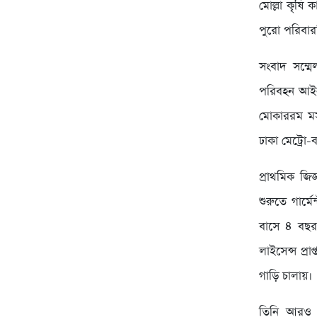
মোল্লা কৃষি
পুরো পরিবারট
সংবাদ সম্মে
পরিবহন আইন
মোকাররম মস
ঢাকা মেট্রো
প্রাথমিক জি
শুরুতে গার্
বাসে ৪ বছর
লাইসেন্স প্
গাড়ি চালায়।
তিনি আরও 