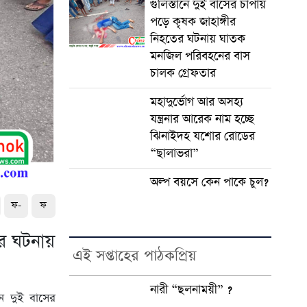
গুলিস্তানে দুই বাসের চাপায়
পড়ে কৃষক জাহাঙ্গীর
নিহতের ঘটনায় ঘাতক
মনজিল পরিবহনের বাস
চালক গ্রেফতার
মহাদুর্ভোগ আর অসহ্য
যন্ত্রনার আরেক নাম হচ্ছে
ঝিনাইদহ যশোর রোডের
“ছালাভরা”
অল্প বয়সে কেন পাকে চুল?
ফ-
ফ
ের ঘটনায়
এই সপ্তাহের পাঠকপ্রিয়
নারী “ছলনাময়ী” ?
হীন দুই বাসের