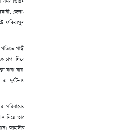
সময় ভিক্টিম
ালমারী, জেলা-
টে ফকিরাপুল
 গতিতে গাড়ী
কে চাপা দিয়ে
লা মারা যায়।
 এ দুর্ঘটনায়
ার পরিবারের
্তান নিয়ে তার
স। জাহাঙ্গীর