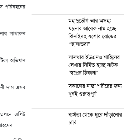
রেস পরিবহনের
মহাদুর্ভোগ আর অসহ্য
যন্ত্রনার আরেক নাম হচ্ছে
ানার লাথারুন
ঝিনাইদহ যশোর রোডের
“ছালাভরা”
সালথার ইউএনও শাহিনের
ঝটিকা অভিযান
লেখায় নির্মিত হচ্ছে নাটক
‘স্বপ্নের ঠিকানা’
সকালের নাস্তা শরীরের জন্য
রানী দাস এসব
খুবই গুরুত্বপূর্ণ
্মেলনে এলিট
ব্যর্থতা থেকে ঘুরে দাঁড়ানোর
চাবি
ন আহমেদ