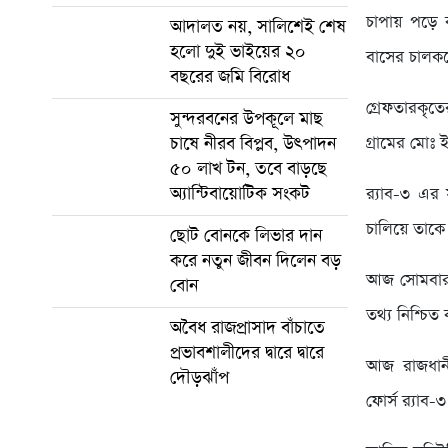
চাপায় পড়ে ক
আদালত নয়, সালিশেই শেষ
হলো দুই ভাইয়ের ২০
বাসের চালককে
বছরের জমি বিরোধ
গ্রেফতারকৃত
সুন্দরবনের উপকূলে মাছ
চাষে নীরব বিপ্লব, উৎপাদন
গ্রামের মোঃ 
৫০ লাখ টন, তবে বাড়ছে
অ্যান্টিবায়োটিক সংকট
র‌্যাব-৩ এর
চালিয়ে তাকে
ছোট বোনকে লিভার দান
করে নতুন জীবন দিলেন বড়
আজ সোমবার র
বোন
তথ্য নিশ্চিত
অবৈধ রাজপ্রাসাদ বাঁচাতে
প্রভাবশালীদের দ্বারে দ্বারে
আজ রাজধানী
দৌড়ঝাঁপ
ফোর্স র‍্যা