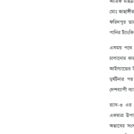
আরিফ মহিউদ
মোঃ জাহাঙ্গী
ফরিদপুর তা
পানির ট্যাংক
এসময় পথে ম
চালানোর কারন
আইল্যান্ডের
দুর্ঘটনার প
দেশব্যাপী ব্যা
র‍্যাব-৩ এ
একমাত্র উপার
অভাবের সংসা