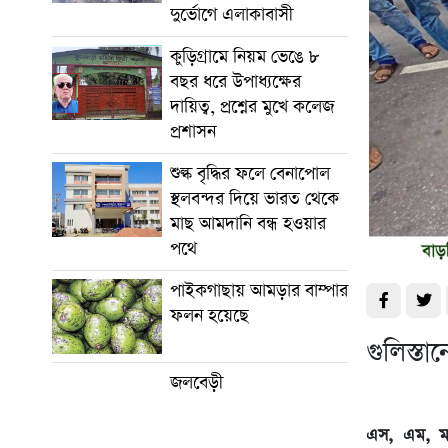
দুর্ভোগে এলাকাবাসী
কুড়িগ্রামে নিয়ম ভেঙে ৮
বছর ধরে উপাধ্যক্ষের
দায়িত্ব, প্রশ্নের মুখে কলেজ
প্রশাসন
শুল্ক বৃদ্ধির ফলে বেনাপোল
স্থলবন্দর দিয়ে ভারত থেকে
মাছ আমদানি বন্ধ হওয়ার
পথে
পাইকগাছায় আমড়ার বাম্পার
ফলন হয়েছে
গুলিস্ত
জলবেড়ী
এস, এম, ম