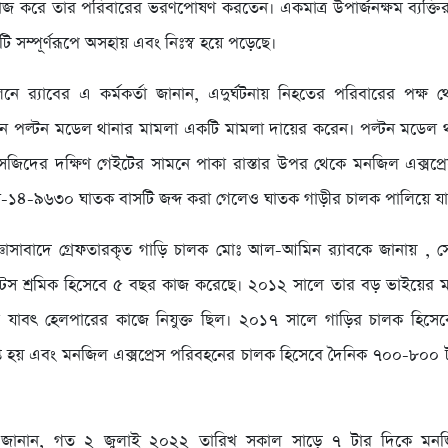
 কাজ করে তার পরিবারের ভরণপোষণ করতেন। একমাত্র উপার্জনক্ষম ব্যক্তির 
ি সম্পূর্ণরূপে অসহায় এবং নিঃস্ব হয়ে পড়েছে।
লনে র‌্যাবের এ কর্মকর্তা জানান, এদুর্ঘটনায় নিহতের পরিবারের পক্
 পল্টন মডেল থানার মামলা একটি মামলা দায়ের করেন। পল্টন মডেল থ
জিদের দক্ষিণ গেইটের সামনে পাকা রাস্তার উপর থেকে মনজিল এক্সপ্র
-ব-১৪-৯৬৩০ ঘাতক বাসটি জব্দ করা গেলেও ঘাতক গাড়ীর চালক পালিয়ে য
জ্ঞাসাবাদে গ্রেফতারকৃত গাড়ি চালক মোঃ আল-আমিন র‌্যাবকে জানায় , স
মেন্টস শ্রমিক হিসেবে ৫ বছর কাজ করেছে। ২০১২ সালে তার বড় ভাইয়ের ম
 যাবৎ হেলপারের কাজে নিযুক্ত ছিল। ২০১৭ সালে গাড়ির চালক হিসেবে 
রাপ্ত হয় এবং মনজিল এক্সপ্রেস পরিবহনের চালক হিসেবে দৈনিক ৭০০-৮০০ 
জানান, গত ২ জুলাই ২০২২ তারিখ সকাল সাড়ে ৭ টার দিকে মনজিল