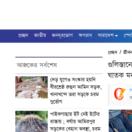
প্রচ্ছদ
জাতীয়
জনদূরভোগ
অপরাধ
সারাদেশ
স্পো
প্রচ্ছদ
/
জীব
গুলিস্তা
আজকের সর্বশেষ
ঘাতক মন
দেড় যুগেও সংস্কার হয়নি
বীরশ্রেষ্ঠ রুহুল আমিন সড়ক,
চ
খানাখন্দে ভরা সড়কে চরম
জ
দুর্ভোগ
পাইকগাছায় ইট নেই ইটের
রাস্তায় ; বর্ষায় আমিরপুর
সড়কের বেহাল অবস্থা, চরম