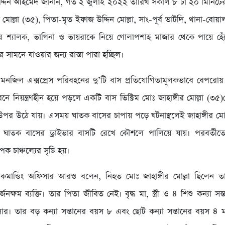
্দিন আহমেদ জানান, গত ২ জুলাই ২০২২ তারিখ সকাল ৮ টা ২০ মিনিটের 
র মোল্লা (৩৫), পিতা-মৃত ইফাজ উদ্দিন মোল্লা, সাং-পূর্ব ভাটদি, থানা-বোয়
র শ্যালক, ভাগিনা ও ভায়রাকে নিয়ে গোলাপশাহ মাজার থেকে পায়ে হেঁ
ির সামনে যাওয়ার জন্য রাস্তা পারা হচ্ছিল।
নজিল এক্সপ্রেস পরিবহনের দু’টি বাস প্রতিযোগিতামূলকভাবে বেপরোয়
ে নিয়ন্ত্রণহীন হয়ে পড়লে একটি বাস ভিক্টিম মোঃ জাহাঙ্গীর মোল্লা (৩৫)
 উপর উঠে যায়। এসময় ঘাতক বাসের চাপায় পড়ে ঘটনাস্থলেই জাহাঙ্গীর মোল্
র ঘাতক বাসের ড্রাইভার বাসটি রেখে কৌশলে পালিয়ে যায়। পরবর্তীতে
পক চাঞ্চল্যের সৃষ্টি হয়।
র কমান্ডিং অফিসার আরও বলেন, নিহত মোঃ জাহাঙ্গীর মোল্লা ছিলেন ত
্জনক্ষম ব্যক্তি। তার পিতা জীবিত নেই। বৃদ্ধ মা, স্ত্রী ও ৪ শিশু কন্যা সন
র। তার বড় কন্যা সন্তানের বয়স ৮ এবং ছোট কন্যা সন্তানের বয়স ৪ মা