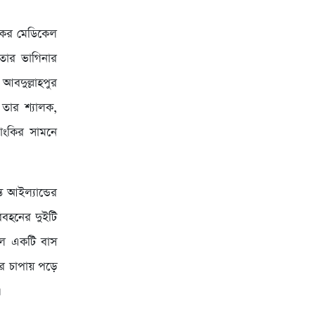
ালকের মেডিকেল
তার ভাগিনার
আবদুল্লাহপুর
 তার শ্যালক,
াংকির সামনে
ে আইল্যান্ডের
িবহনের দুইটি
ড়লে একটি বাস
সের চাপায় পড়ে
।