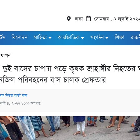
ঢাকা
সোমবার , ৪ জুলাই ২০২
র্টস
বিনোদন
সাহিত্য
আর্ন্তজাতিক
সংগঠন
শিক্ষা
রাজ
নযাপন
নে দুই বাসের চাপায় পড়ে কৃষক জাহাঙ্গীর নিহতের
জিল পরিবহনের বাস চালক গ্রেফতার
মক নিউজ বার্তা কক্ষ
ুলাই ৪, ২০২২ ৮:৩৩ অপরাহ্ণ