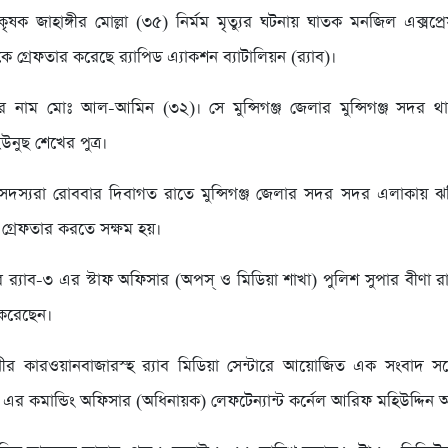
ৃষক জাহাঙ্গীর মোল্লা (৩৫) নির্মম মৃত্যুর ঘটনায় ঘাতক মনজিল এক্সপ্
 গ্রেফতার করেছে র‌্যাপিড এ্যাকশন ব্যাটালিয়ন (র‌্যাব)।
ের নাম মোঃ আল-আমিন (৩২)। সে মুন্সিগঞ্জ জেলার মুন্সিগঞ্জ সদর থ
ইউনুছ শেখের পুত্র।
 সদস্যরা রোববার দিবাগত রাতে মুন্সিগঞ্জ জেলার সদর সদর এলাকায় 
 গ্রেফতার করতে সক্ষম হয়।
‌্যাব-৩ এর স্টাফ অফিসার (অপস্ ও মিডিয়া শাখা) পুলিশ সুপার বীণা 
 করেছেন।
র কারওয়ানবাজারস্হ র‍্যাব মিডিয়া সেন্টারে আয়োজিত এক সংবাদ সম
ব-৩ এর কমান্ডিং অফিসার (অধিনায়ক) লেফটেন্যান্ট কর্নেল আরিফ মহিউদ্দি