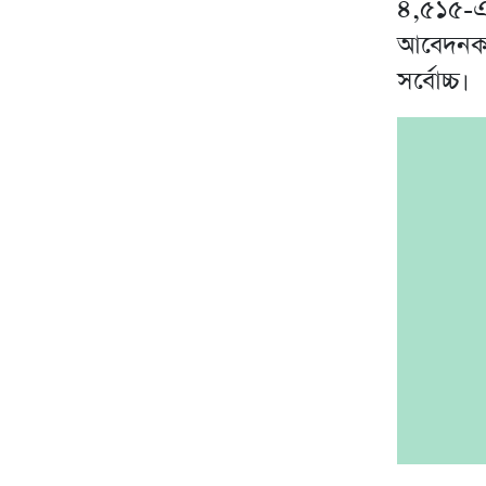
৪,৫১৫-
আবেদনকার
সর্বোচ্চ।