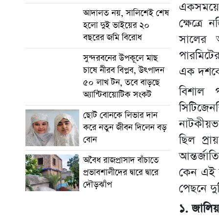
একসময়ে
আদালত নয়, সালিশেই শেষ
ক্ষেত্রে
হলো দুই ভাইয়ের ২০
সালের আ
বছরের জমি বিরোধ
পারমিটের
সুন্দরবনের উপকূলে মাছ
এক দশকের
চাষে নীরব বিপ্লব, উৎপাদন
৫০ লাখ টন, তবে বাড়ছে
বিশাল 
অ্যান্টিবায়োটিক সংকট
সিটিজেনশ
ছোট বোনকে লিভার দান
নাটকীয়ভ
করে নতুন জীবন দিলেন বড়
ছিল প্রা
বোন
আন্তর্জাত
অবৈধ রাজপ্রাসাদ বাঁচাতে
কেন এই 
প্রভাবশালীদের দ্বারে দ্বারে
দৌড়ঝাঁপ
পেছনে দু
১. জালিয