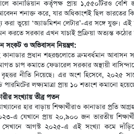
ে কানাডিয়ান কর্তৃপক্ষ প্রায় ১,৫৫০টিরও বেশি জ
বেদন শনাক্ত করে, যার অধিকাংশই ছিল ভারতের কিছ
্যু করা ভুয়ো ‘অ্যাডমিশন লেটার’-এর সঙ্গে যুক্ত। এই
মন করতে সরকার এখন যাচাই প্রক্রিয়া অত্যন্ত কঠোর
 সংকট ও অভিবাসন নিয়ন্ত্রণ:
 কানাডার প্রধান শহরগুলোতে ক্রমবর্ধমান আবাসন 
গত চাপ কমাতে ফেডারেল সরকার অস্থায়ী বাসিন্দাদ
রণের বৃহত্তর নীতি নিয়েছে। এর অংশ হিসেবে, ২০২৫ সা
ডি পারমিটের লক্ষ্যমাত্রা প্রায় ১০ শতাংশ কমানো হয়েছ
ীর সংখ্যায় তীব্র পতন
যাখ্যানের হার বাড়ায় শিক্ষার্থীরাও কানাডার প্রতি আগ্রহ
২৩-এ যেখানে প্রায় ২০,৯০০ জন ভারতীয় শিক্ষার
 সেখানে আগস্ট ২০২৫-এ এই সংখ্যা কমে দাঁড়িয়ে