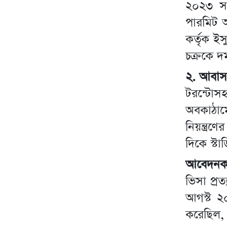
২০২৩ সাল
পারমিট আ
কর্তৃক ইস
চক্রকে দ
২. আবাসন
টরন্টোসহ
অবকাঠামো
নিয়ন্ত্
দিকে স্টা
আবেদনকার
ভিসা প্রত্
আগস্ট ২০
করেছিল,