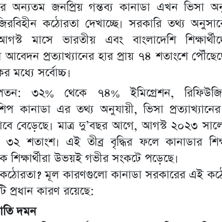
র অন্যতম জনপ্রিয় গন্তব্য কানাডা এখন ভিসা অ
 নজিরবিহীন কঠোরতা দেখাচ্ছে। সরকারি তথ্য অনুস
গস্ট মাসে ভারতীয় এবং বাংলাদেশি শিক্ষার্থীদে
 আবেদন প্রত্যাখ্যানের হার প্রায় ৭৪ শতাংশে পৌঁছে
 মধ্যে সর্বোচ্চ।
পতন: ৩২% থেকে ৭৪% ইমিগ্রেশন, রিফিউজিস 
িপ কানাডা এর তথ্য অনুযায়ী, ভিসা প্রত্যাখ্যান
াবে বেড়েছে। মাত্র দু’বছর আগে, আগস্ট ২০২৩ সা
য় ৩২ শতাংশ। এই তীব্র বৃদ্ধির ফলে কানাডার শি
িক শিক্ষার্থীরা উভয়ই গভীর সংকটে পড়েছে।
কঠোরতা? মূল কারণগুলো কানাডা সরকারের এই কঠ
টি প্রধান কারণ রয়েছে:
়াতি দমন