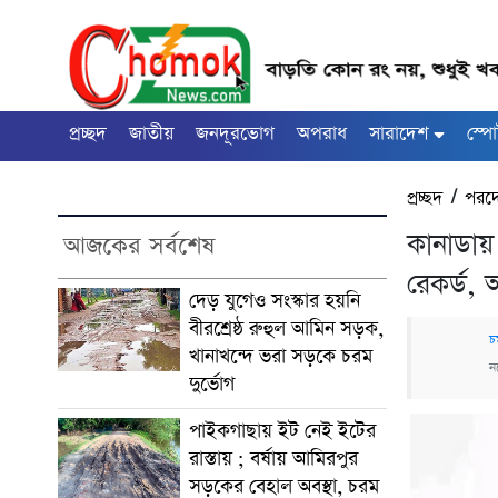
প্রচ্ছদ
জাতীয়
জনদূরভোগ
অপরাধ
সারাদেশ
স্পো
প্রচ্ছদ
/
পরদ
কানাডায়
আজকের সর্বশেষ
রেকর্ড,
দেড় যুগেও সংস্কার হয়নি
বীরশ্রেষ্ঠ রুহুল আমিন সড়ক,
চ
খানাখন্দে ভরা সড়কে চরম
ন
দুর্ভোগ
পাইকগাছায় ইট নেই ইটের
রাস্তায় ; বর্ষায় আমিরপুর
সড়কের বেহাল অবস্থা, চরম