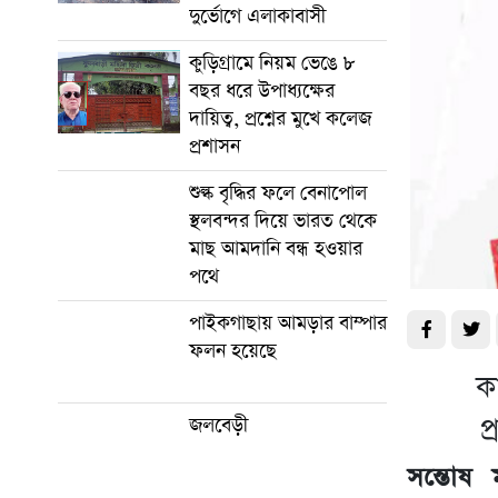
দুর্ভোগে এলাকাবাসী
কুড়িগ্রামে নিয়ম ভেঙে ৮
বছর ধরে উপাধ্যক্ষের
দায়িত্ব, প্রশ্নের মুখে কলেজ
প্রশাসন
শুল্ক বৃদ্ধির ফলে বেনাপোল
স্থলবন্দর দিয়ে ভারত থেকে
মাছ আমদানি বন্ধ হওয়ার
পথে
পাইকগাছায় আমড়ার বাম্পার
ফলন হয়েছে
ক
প
জলবেড়ী
সন্তোষ 