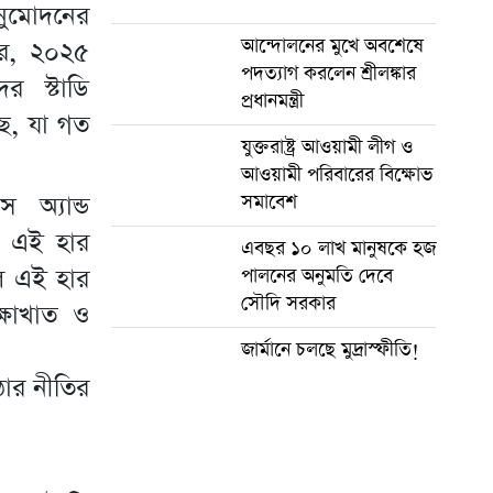
নুমোদনের
আন্দোলনের মুখে অবশেষে
ারে, ২০২৫
পদত্যাগ করলেন শ্রীলঙ্কার
র স্টাডি
প্রধানমন্ত্রী
ছে, যা গত
যুক্তরাষ্ট্র আওয়ামী লীগ ও
আওয়ামী পরিবারের বিক্ষোভ
অ্যান্ড
সমাবেশ
ের এই হার
এবছর ১০ লাখ মানুষকে হজ
লে এই হার
পালনের অনুমতি দেবে
সৌদি সরকার
ক্ষাখাত ও
জার্মানে চলছে মুদ্রাস্ফীতি!
োর নীতির