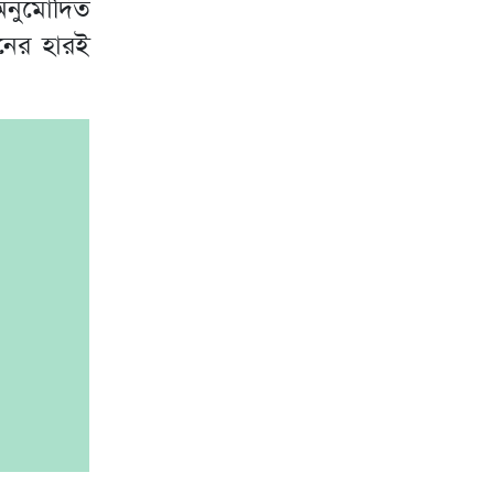
নুমোদিত
ানের হারই