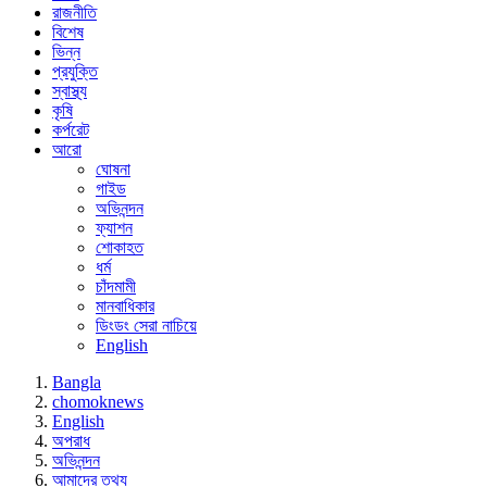
রাজনীতি
বিশেষ
ভিন্ন
প্রযুক্তি
স্বাস্থ্য
কৃষি
কর্পরেট
আরো
ঘোষনা
গাইড
অভিনন্দন
ফ্যাশন
শোকাহত
ধর্ম
চাঁদমামী
মানবাধিকার
ডিংডং সেরা নাচিয়ে
English
Bangla
chomoknews
English
অপরাধ
অভিনন্দন
আমাদের তথ্য