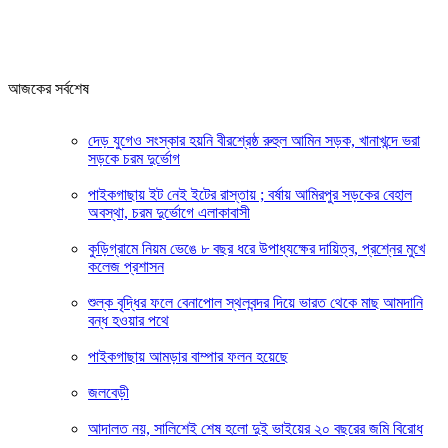
আজকের সর্বশেষ
দেড় যুগেও সংস্কার হয়নি বীরশ্রেষ্ঠ রুহুল আমিন সড়ক, খানাখন্দে ভরা
সড়কে চরম দুর্ভোগ
পাইকগাছায় ইট নেই ইটের রাস্তায় ; বর্ষায় আমিরপুর সড়কের বেহাল
অবস্থা, চরম দুর্ভোগে এলাকাবাসী
কুড়িগ্রামে নিয়ম ভেঙে ৮ বছর ধরে উপাধ্যক্ষের দায়িত্ব, প্রশ্নের মুখে
কলেজ প্রশাসন
শুল্ক বৃদ্ধির ফলে বেনাপোল স্থলবন্দর দিয়ে ভারত থেকে মাছ আমদানি
বন্ধ হওয়ার পথে
পাইকগাছায় আমড়ার বাম্পার ফলন হয়েছে
জলবেড়ী
আদালত নয়, সালিশেই শেষ হলো দুই ভাইয়ের ২০ বছরের জমি বিরোধ