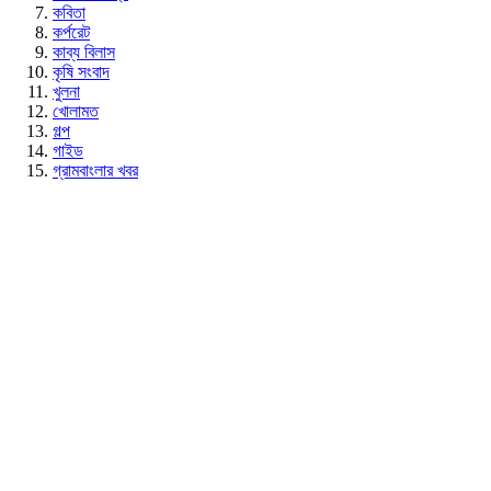
কবিতা
কর্পরেট
কাব্য বিলাস
কৃষি সংবাদ
খুলনা
খোলামত
গল্প
গাইড
গ্রামবাংলার খবর