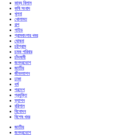
কাব্য বিলাস
কৃষি সংবাদ
খুলনা
খোলামত
গল্প
গাইড
গ্রামবাংলার খবর
ঘোষনা
চট্টগ্রাম
চমক পরিবার
চাঁদমামী
জনদূরভোগ
জাতীয়
জীবনযাপন
ঢাকা
ধর্ম
পরদেশ
প্রযুক্তি
ফ্যাশন
বরিশাল
বিনোদন
বিশেষ খবর
জাতীয়
জনদূরভোগ