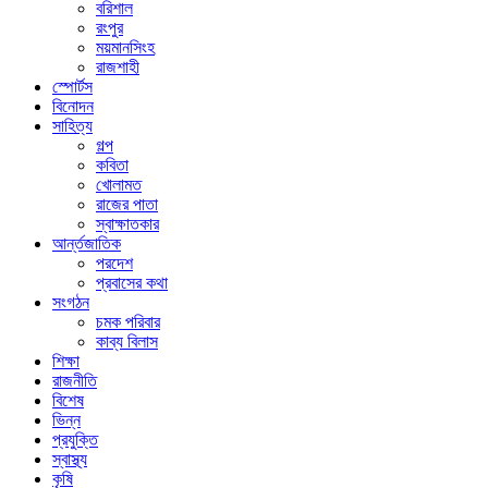
বরিশাল
রংপুর
ময়মানসিংহ
রাজশাহী
স্পোর্টস
বিনোদন
সাহিত্য
গল্প
কবিতা
খোলামত
রাজের পাতা
স্বাক্ষাতকার
আর্ন্তজাতিক
পরদেশ
প্রবাসের কথা
সংগঠন
চমক পরিবার
কাব্য বিলাস
শিক্ষা
রাজনীতি
বিশেষ
ভিন্ন
প্রযুক্তি
স্বাস্থ্য
কৃষি