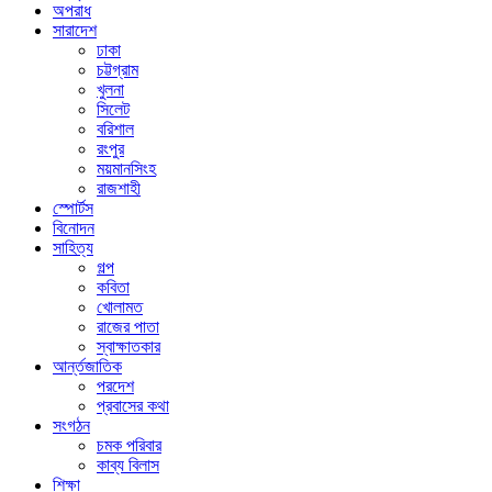
অপরাধ
সারাদেশ
ঢাকা
চট্টগ্রাম
খুলনা
সিলেট
বরিশাল
রংপুর
ময়মানসিংহ
রাজশাহী
স্পোর্টস
বিনোদন
সাহিত্য
গল্প
কবিতা
খোলামত
রাজের পাতা
স্বাক্ষাতকার
আর্ন্তজাতিক
পরদেশ
প্রবাসের কথা
সংগঠন
চমক পরিবার
কাব্য বিলাস
শিক্ষা