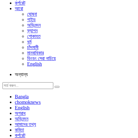
কর্পরেট
আরো
ঘোষনা
গাইড
অভিনন্দন
ফ্যাশন
শোকাহত
ধর্ম
চাঁদমামী
মানবাধিকার
ডিংডং সেরা নাচিয়ে
English
অন্যান্য
Bangla
chomoknews
English
অপরাধ
অভিনন্দন
আমাদের তথ্য
কবিতা
কর্পরেট