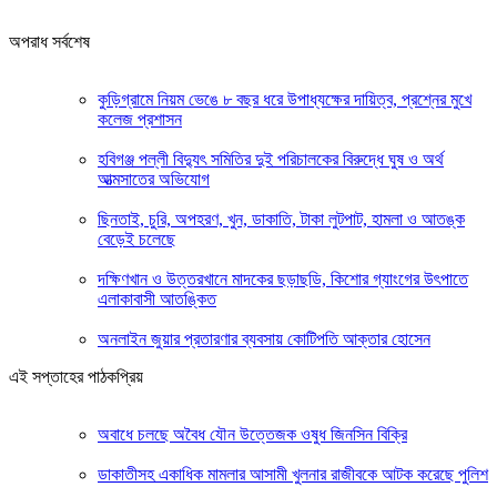
অপরাধ সর্বশেষ
কুড়িগ্রামে নিয়ম ভেঙে ৮ বছর ধরে উপাধ্যক্ষের দায়িত্ব, প্রশ্নের মুখে
কলেজ প্রশাসন
হবিগঞ্জ পল্লী বিদ্যুৎ সমিতির দুই পরিচালকের বিরুদ্ধে ঘুষ ও অর্থ
আত্মসাতের অভিযোগ
ছিনতাই, চুরি, অপহরণ, খুন, ডাকাতি, টাকা লুটপাট, হামলা ও আতঙ্ক
বেড়েই চলেছে
দক্ষিণখান ও উত্তরখানে মাদকের ছড়াছডি, কিশোর গ্যাংগের উৎপাতে
এলাকাবাসী আতঙ্কিত
অনলাইন জুয়ার প্রতারণার ব্যবসায় কোটিপতি আক্তার হোসেন
এই সপ্তাহের পাঠকপ্রিয়
অবাধে চলছে অবৈধ যৌন উত্তেজক ওষুধ জিনসিন বিক্রি
ডাকাতীসহ একাধিক মামলার আসামী খুলনার রাজীবকে আটক করেছে পুলিশ