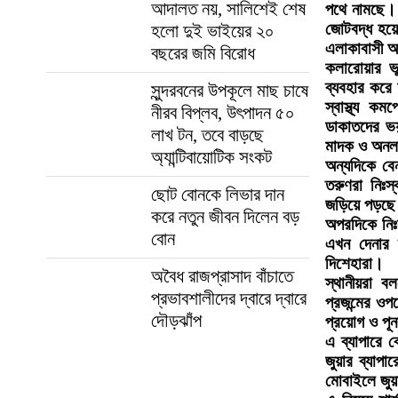
আদালত নয়, সালিশেই শেষ
পথে নামছে। 
জোটবদ্ধ হয়ে 
হলো দুই ভাইয়ের ২০
এলাকাবাসী
বছরের জমি বিরোধ
কলারোয়ার ভ
ব্যবহার করে
সুন্দরবনের উপকূলে মাছ চাষে
স্বাস্থ্য ক
নীরব বিপ্লব, উৎপাদন ৫০
ডাকাতদের ভ
লাখ টন, তবে বাড়ছে
মাদক ও অনলা
অ্যান্টিবায়োটিক সংকট
অন্যদিকে ব
তরুণরা নিঃ
ছোট বোনকে লিভার দান
জড়িয়ে পড়ছে।
করে নতুন জীবন দিলেন বড়
অপরদিকে নিঃস
বোন
এখন দেনার 
দিশেহারা।
অবৈধ রাজপ্রাসাদ বাঁচাতে
স্থানীয়রা 
প্রভাবশালীদের দ্বারে দ্বারে
প্রজন্মের ওপ
দৌড়ঝাঁপ
প্রয়োগ ও পূন
এ ব্যাপারে 
জুয়ার ব্যাপ
মোবাইলে জুয়