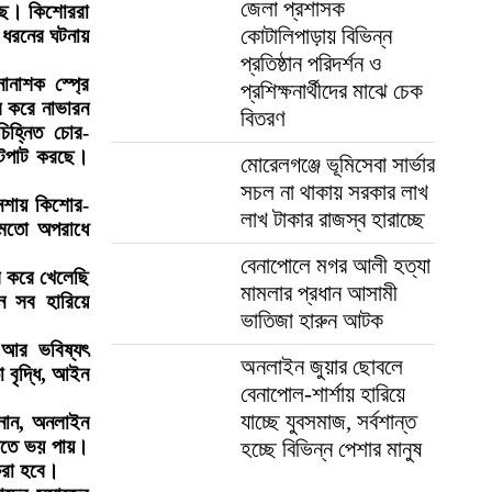
জেলা প্রশাসক
ড়ছে। কিশোররা
কোটালিপাড়ায় বিভিন্ন
 ধরনের ঘটনায়
প্রতিষ্ঠান পরিদর্শন ও
নাশক স্প্রে
প্রশিক্ষনার্থীদের মাঝে চেক
র করে নাভারন
বিতরণ
চিহ্নিত চোর-
ুটপাট করছে।
মোরেলগঞ্জে ভূমিসেবা সার্ভার
সচল না থাকায় সরকার লাখ
েশায় কিশোর-
লাখ টাকার রাজস্ব হারাচ্ছে
 মতো অপরাধে
।
বেনাপোলে মগর আলী হত্যা
র করে খেলেছি
মামলার প্রধান আসামী
ন সব হারিয়ে
ভাতিজা হারুন আটক
 আর ভবিষ্যৎ
অনলাইন জুয়ার ছোবলে
া বৃদ্ধি, আইন
বেনাপোল-শার্শায় হারিয়ে
যাচ্ছে যুবসমাজ, সর্বশান্ত
ানান, অনলাইন
আসতে ভয় পায়।
হচ্ছে বিভিন্ন পেশার মানুষ
করা হবে।