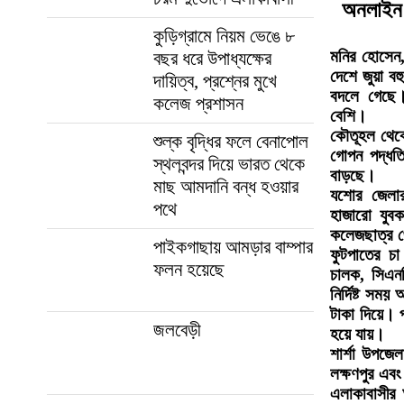
অনলাইন জ
কুড়িগ্রামে নিয়ম ভেঙে ৮
মনির হোসেন
বছর ধরে উপাধ্যক্ষের
দেশে জুয়া বহ
দায়িত্ব, প্রশ্নের মুখে
বদলে গেছে।
কলেজ প্রশাসন
বেশি।
কৌতূহল থেকে
শুল্ক বৃদ্ধির ফলে বেনাপোল
গোপন পদ্ধতি
স্থলবন্দর দিয়ে ভারত থেকে
বাড়ছে।
মাছ আমদানি বন্ধ হওয়ার
যশোর জেলার 
পথে
হাজারো যুব
কলেজছাত্র থ
পাইকগাছায় আমড়ার বাম্পার
ফুটপাতের চা 
ফলন হয়েছে
চালক, সিএনজ
নির্দিষ্ট স
টাকা দিয়ে। প
জলবেড়ী
হয়ে যায়।
শার্শা উপজে
লক্ষণপুর এব
এলাকাবাসীর