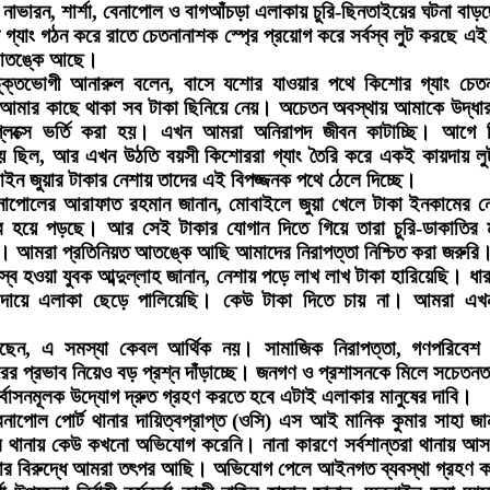
নাভারন, শার্শা, বেনাপোল ও বাগআঁচড়া এলাকায় চুরি-ছিনতাইয়ের ঘটনা বা
গ্যাং গঠন করে রাতে চেতনানাশক স্প্রে প্রয়োগ করে সর্বস্ব লুট করছে এই
 আতঙ্কে আছে।
ূক্তভোগী আনারুল বলেন, বাসে যশোর যাওয়ার পথে কিশোর গ্যাং চেতনা
 আমার কাছে থাকা সব টাকা ছিনিয়ে নেয়। অচেতন অবস্থায় আমাকে উদ্ধা
মপ্লেক্সে ভর্তি করা হয়। এখন আমরা অনিরাপদ জীবন কাটাচ্ছি। আগে 
য় ছিল, আর এখন উঠতি বয়সী কিশোররা গ্যাং তৈরি করে একই কায়দায় ল
ইন জুয়ার টাকার নেশায় তাদের এই বিপজ্জনক পথে ঠেলে দিচ্ছে।
েনাপোলের আরাফাত রহমান জানান, মোবাইলে জুয়া খেলে টাকা ইনকামের ন
স্ব হয়ে পড়ছে। আর সেই টাকার যোগান দিতে গিয়ে তারা চুরি-ডাকাতির
 আমরা প্রতিনিয়ত আতঙ্কে আছি আমাদের নিরাপত্তা নিশ্চিত করা জরুরি
্ব হওয়া যুবক আব্দুল্লাহ জানান, নেশায় পড়ে লাখ লাখ টাকা হারিয়েছি। ধা
দায়ে এলাকা ছেড়ে পালিয়েছি। কেউ টাকা দিতে চায় না। আমরা এখ
বলছেন, এ সমস্যা কেবল আর্থিক নয়। সামাজিক নিরাপত্তা, গণপরিবেশ
রের প্রভাব নিয়েও বড় প্রশ্ন দাঁড়াচ্ছে। জনগণ ও প্রশাসনকে মিলে সচেতনত
র্বাসনমূলক উদ্যোগ দ্রুত গ্রহণ করতে হবে এটাই এলাকার মানুষের দাবি।
বেনাপোল পোর্ট থানার দায়িত্বপ্রাপ্ত (ওসি) এস আই মানিক কুমার সাহা জ
ারে থানায় কেউ কখনো অভিযোগ করেনি। নানা কারণে সর্বশান্তরা থানায় 
ার বিরুদ্ধে আমরা তৎপর আছি। অভিযোগ পেলে আইনগত ব্যবস্থা গ্রহণ 