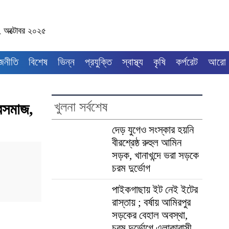
২ অক্টোবর ২০২৫
জনীতি
বিশেষ
ভিন্ন
প্রযুক্তি
স্বাস্থ্য
কৃষি
কর্পরেট
আরো
খুলনা সর্বশেষ
ুবসমাজ,
দেড় যুগেও সংস্কার হয়নি
বীরশ্রেষ্ঠ রুহুল আমিন
সড়ক, খানাখন্দে ভরা সড়কে
চরম দুর্ভোগ
পাইকগাছায় ইট নেই ইটের
রাস্তায় ; বর্ষায় আমিরপুর
সড়কের বেহাল অবস্থা,
চরম দুর্ভোগে এলাকাবাসী