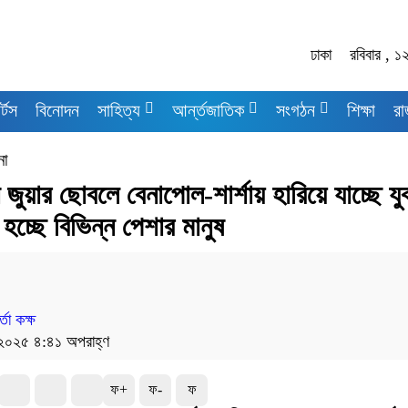
ঢাকা
রবিবার , ১
র্টস
বিনোদন
সাহিত্য
আর্ন্তজাতিক
সংগঠন
শিক্ষা
রা
না
জুয়ার ছোবলে বেনাপোল-শার্শায় হারিয়ে যাচ্ছে য
ত হচ্ছে বিভিন্ন পেশার মানুষ
তা কক্ষ
 ২০২৫ ৪:৪১ অপরাহ্ণ
ফ+
ফ-
ফ