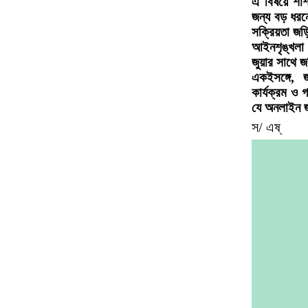
এ বিষয়ে শার্
জন্য বড় ধরনে
সক্রিয়তা জ
আইনশৃঙ্খলা 
জুয়ার সাথে 
একইসঙ্গে, 
কার্যক্রম ও 
যে অনলাইন জু
স/ এষ্