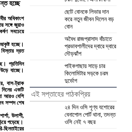
ন্ত হচ্ছে
ছোট বোনকে লিভার দান
িবীর অধিকাংশ
করে নতুন জীবন দিলেন বড়
র সঙ্গে জুয়াও
বোন
র্ষণ সবচেয়ে
অবৈধ রাজপ্রাসাদ বাঁচাতে
কৃষ্ট হচ্ছে।
প্রভাবশালীদের দ্বারে দ্বারে
বিস্তার দ্রত
দৌড়ঝাঁপ
ছে। প্রতিদিন
পাইকগাছায় সাড়ে চার
উড়ে যাচ্ছে।
কিলোমিটার সড়কে চরম
দুর্ভোগ
রে, বাস-ট্রাক
ই দিনের একটি
এই সপ্তাহের পাঠকপ্রিয়
 বা আরও বেশি
 সব সম্পদ শেষ
২৪ দিন ওসি শূণ্য যশোরের
বেনাপোল পোর্ট থানা, তদন্ত
র্শা, উলাশী,
ওসি নেই ৭ বছর
ছড়িয়ে পড়েছে।
ি-ছিনতাইয়ের