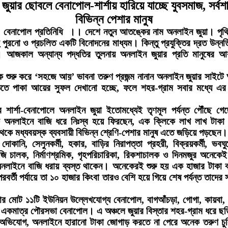
ুয়ার ছোবলে বেনাপোল-শার্শায় হারিয়ে যাচ্ছে যুবসমাজ, সর্বশা
বিভিন্ন পেশার মানুষ
, বেনাপোল প্রতিনিধি ।।
দেশে নতুন আতঙ্কের নাম অনলাইন জুয়া। পৃথ
ু পুরনো ও প্রচলিত একটি বিনোদনের মাধ্যম। কিন্তু প্রযুক্তির দ্রত উন্নতি
 আজকাল অন্যান্য পদ্ধতির তুলনায় অনলাইন জুয়ার প্রতি মানুষের আক
 শুরু করে ‘সহজে আয়’ ভাবনা তরুণ প্রজন্ম নানান অনলাইন জুয়ার সাইটে আ
তে পাকা আয়ের সুফল দেখানো হচ্ছে, ফলে শহর-গ্রাম সবার মধ্যে এর 
শার্শা-বেনাপোলে অনলাইন জুয়া ইতোমধ্যেই তৃণমূল পর্যন্ত পৌঁছে গে
ক অনলাইনে বাজি ধরে নিঃস্ব হয়ে ফিরছেন, এক ক্লিকে লাখ লাখ টাকা 
েকে মধ্যবয়স্ক ব্যবসায়ী বিভিন্ন শ্রেণি-পেশার মানুষ এতে জড়িয়ে পড়ছেন।
দোকানি, সেলুনকর্মী, হকার, বাড়ির নিরাপত্তা প্রহরী, বিক্রয়কর্মী, ভবঘু
ি চালক, নির্মাণশ্রমিক, গৃহপরিচারিকা, রিকশাচালক ও দিনমজুর অনেকে
ময় অনলাইনে বাজি ধরায় ব্যস্ত থাকেন। অনেকেরই শুরু হয় এক হাজার টাকা
রবর্তী পর্যায়ে তা ১০ হাজার কিংবা তারও বেশি হয়ে গিয়ে শেষ পর্যন্ত তাদের
লার মোট ১১টি ইউনিয়ন উল্লেখযোগ্য বেনাপোল, বাগআঁচড়া, গোগা, কায়বা, শা
ং একমাত্র পৌরসভা বেনাপোল। এ অঞ্চলে জুয়ার বিস্তার শহর-গ্রাম ধরে 
 অভিযোগ, অনলাইনে হারানো টাকা জোগাড় করতে না পেরে অনেক তরুণ চুর