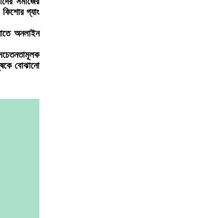
মাদের সমাজের
, কিশোর গ্যাং
 যাতে অনলাইন
সচেতনতামূলক
ানুষকে বোঝানো