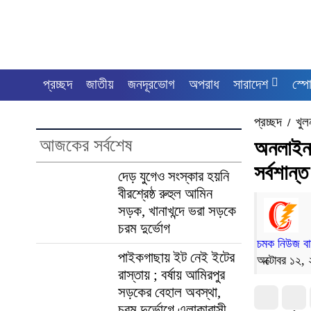
প্রচ্ছদ
জাতীয়
জনদূরভোগ
অপরাধ
সারাদেশ
স্পো
প্রচ্ছদ
খুল
/
আজকের সর্বশেষ
অনলাইন 
সর্বশান্
দেড় যুগেও সংস্কার হয়নি
বীরশ্রেষ্ঠ রুহুল আমিন
সড়ক, খানাখন্দে ভরা সড়কে
চরম দুর্ভোগ
চমক নিউজ বার্
পাইকগাছায় ইট নেই ইটের
অক্টোবর ১২,
রাস্তায় ; বর্ষায় আমিরপুর
সড়কের বেহাল অবস্থা,
চরম দুর্ভোগে এলাকাবাসী