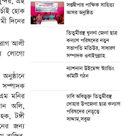
ুন্দর, এই
সপ্তদ্বীপার পাক্ষিক সাহিত্য
র্চাই হোক
আসর অনুষ্ঠিত
মী দিনের
তিতুমীরস্থ খুলনা জেলা ছাত্র
কল্যাণ পরিষদের নতুন
চেরাগ আলী
সভাপতি মতিউর, সাধারণ
রের লোগো
সম্পাদক ওবাইদুল্লাহ
ন্যাশনাল উইমেন্স স্ট্যান্ডিং
অনুষ্ঠানে
কমিটি গঠন
ল সম্পাদক
 এম মনির
ঢাবি অধিভুক্ত তিতুমীরস্থ
দোহার উপজেলা ছাত্র কল্যাণ
মান অলি,
পরিষদের নেতৃত্বে
হক, টঙ্গী
সাদ্দাম,সবুজ
নের জন্য