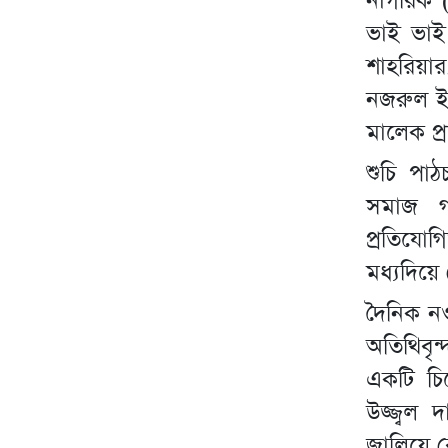
নাগরিক 
ভাই ভাই
শাহরিয়া
নজরুল ইস
মালেক প্
শুচি পা
সমাজ গ
প্রতিযো
মধ্যদিয়ে
দৈনিক নও
অতিথিবৃন
একটি চিহ
উজ্জ্বল 
জ্বালিয়ে