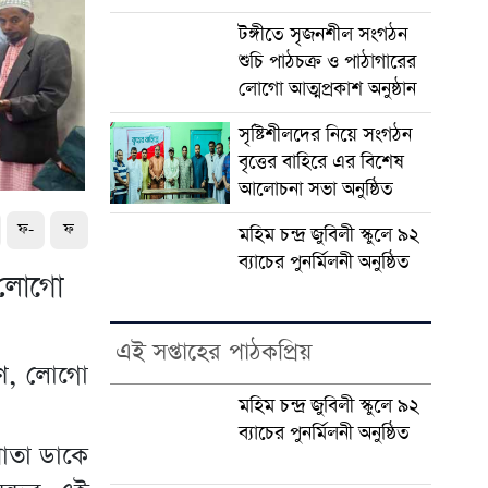
টঙ্গীতে সৃজনশীল সংগঠন
শুচি পাঠচক্র ও পাঠাগারের
লোগো আত্মপ্রকাশ অনুষ্ঠান
সৃষ্টিশীলদের নিয়ে সংগঠন
বৃত্তের বাহিরে এর বিশেষ
আলোচনা সভা অনুষ্ঠিত
ফ-
ফ
মহিম চন্দ্র জুবিলী স্কুলে ৯২
ব্যাচের পুনর্মিলনী অনুষ্ঠিত
র লোগো
এই সপ্তাহের পাঠকপ্রিয়
ষণ, লোগো
মহিম চন্দ্র জুবিলী স্কুলে ৯২
ব্যাচের পুনর্মিলনী অনুষ্ঠিত
পাতা ডাকে