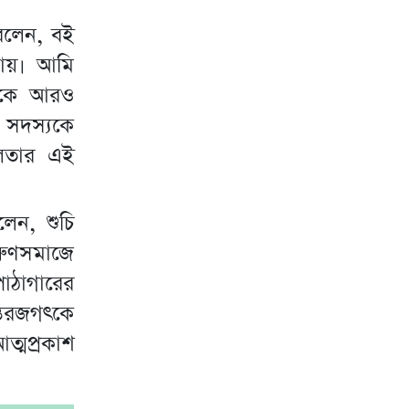
 বলেন, বই
খায়। আমি
রাকে আরও
 সদস্যকে
ীলতার এই
েন, শুচি
তরুণসমাজে
াঠাগারের
্তরজগৎকে
ত্মপ্রকাশ