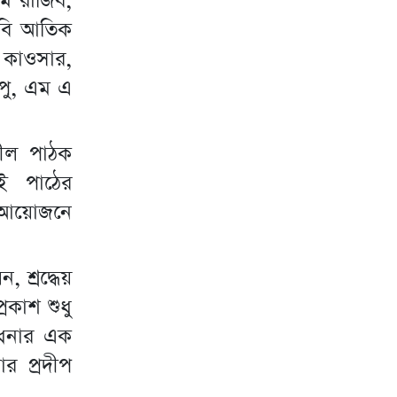
ম রাজিব,
কবি আতিক
 কাওসার,
পু, এম এ
শীল পাঠক
ই পাঠের
া আয়োজনে
 শ্রদ্ধেয়
রকাশ শুধু
াধনার এক
র প্রদীপ