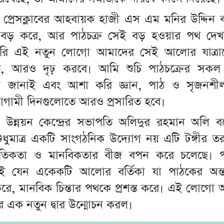
না প্রেসক্লাবের আহবায়ক হাজী এস এম মনির উদ্দিন
 বড় করে, আর পাঠচক্র সেই বড় হওয়ার পথ দে
 করি এই নতুন লোগো আমাদের সেই আলোর যাত্
ত, আরও দৃঢ় করবে। আমি শুচি পাঠচক্রের সকল
ন জানাই এবং আশা করি জ্ঞান, পাঠ ও সৃজনশ
গামী দিনগুলোতে আরও প্রসারিত হবে।
 উন্নয়ন কেন্দ্রের সভাপতি অলিদুর রহমান অলি বল
শুধুমাত্র একটি সাংগঠনিক উদ্যোগ নয় এটি টঙ্গীর 
নৈতিকতা ও মানবিকতার বীজ বপন করে চলেছে। প
 বই যেন একেকটি আলোর বর্তিকা যা পাঠকের অন
 করে, মানবিক চিন্তার পথকে প্রশস্ত করে। এই লোগো আ
রার এক নতুন দ্বার উন্মোচন করল।