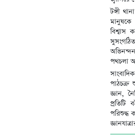
টঙ্গী থা
মানুষকে
বিশ্বাস
সুসংগঠি
অভিনন্দ
পথচলা আ
সাংবাদিক
পাঠচক্র 
জ্ঞান, 
প্রতিটি
পরিশুদ্ধ
জ্ঞানযাত্