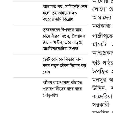
আলোর প্র
আদালত নয়, সালিশেই শেষ
লোগো হোক
হলো দুই ভাইয়ের ২০
আমাদের 
বছরের জমি বিরোধ
মহাকাব্য
সুন্দরবনের উপকূলে মাছ
গাজীপুরে
চাষে নীরব বিপ্লব, উৎপাদন
৫০ লাখ টন, তবে বাড়ছে
মার্কেট
অ্যান্টিবায়োটিক সংকট
আত্মপ্রকা
ছোট বোনকে লিভার দান
শুচি পাঠ
করে নতুন জীবন দিলেন বড়
উপস্থিত 
বোন
মনসুর আ
অবৈধ রাজপ্রাসাদ বাঁচাতে
উদ্দিন,
প্রভাবশালীদের দ্বারে দ্বারে
দৌড়ঝাঁপ
কাদেরিয়া
সরকারী 