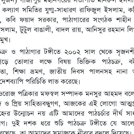
(সুজন) গাজীপুর মহানগরের সভাপতি মনিরুল ইসলা
 কল্যাণ সমিতির যুগ্ম-সাধারণ রাফিজুল ইসলাম, 
র, কবি ফয়াদ সরকার, পাঠাগারের সংগঠক শাহীন
লাম, টুটুল বাঙালী, বাদল রায়, আনিসুর রহমান লি
রমুখ।
ঠচক্র ও পাঠাগার টঙ্গীতে ২০০২ সাল থেকে সৃজন
ড়ে তোলার লক্ষে বিষয় ভিক্তিক পাঠচক্র, ব
গিতা, শিক্ষা ভ্রমণ, জাতীয় দিবস পালনসহ নান
 দেশব্যাপি পরিচিতি লাভ করেছে।
রোজ পত্রিকার মফস্বল সম্পাদক মনসুর আহমদ বলেন,
্দ ও প্রিয় সাহিত্যবন্ধুগণ, আজকের এই লোগো আত্মপ্
্নের উন্মোচন নয় এটি আমাদের পাঠচর্চার দীর্ঘ স
দাগ। দুই দশক ধরে শুচি পাঠচক্র টঙ্গীতে যে আলো
 রেখেছে, তা আমাদের সমাজকে নীরবে বদলে দিয়েছে।