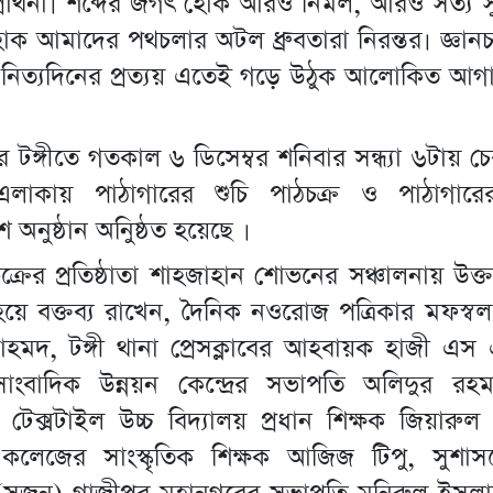
ার্থনা। শব্দের জগৎ হোক আরও নির্মল, আরও সত্য স
 আমাদের পথচলার অটল ধ্রুবতারা নিরন্তর। জ্ঞানচ
নিত্যদিনের প্রত্যয় এতেই গড়ে উঠুক আলোকিত আগা
।
র টঙ্গীতে গতকাল ৬ ডিসেম্বর শনিবার সন্ধ্যা ৬টায় 
 এলাকায় পাঠাগারের শুচি পাঠচক্র ও পাঠাগা
শ অনুষ্ঠান অনিুষ্ঠত হয়েছে ।
চক্রের প্রতিষ্ঠাতা শাহজাহান শোভনের সঞ্চালনায় উক্ত 
হয়ে বক্তব্য রাখেন, দৈনিক নওরোজ পত্রিকার মফস্ব
হমদ, টঙ্গী থানা প্রেসক্লাবের আহবায়ক হাজী এস
 সাংবাদিক উন্নয়ন কেন্দ্রের সভাপতি অলিদুর রহ
 টেক্সটাইল উচ্চ বিদ্যালয় প্রধান শিক্ষক জিয়ারুল 
কলেজের সাংস্কৃতিক শিক্ষক আজিজ টিপু, সুশাস