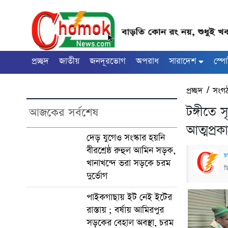
প্রচ্ছদ
জাতীয়
জনদূরভোগ
অপরাধ
সারাদেশ
স্পো
প্রচ্ছদ
/
সংগ
টঙ্গীতে
আজকের সর্বশেষ
আত্মপ্রকা
দেড় যুগেও সংস্কার হয়নি
বীরশ্রেষ্ঠ রুহুল আমিন সড়ক,
চ
খানাখন্দে ভরা সড়কে চরম
ড
দুর্ভোগ
পাইকগাছায় ইট নেই ইটের
রাস্তায় ; বর্ষায় আমিরপুর
সড়কের বেহাল অবস্থা, চরম